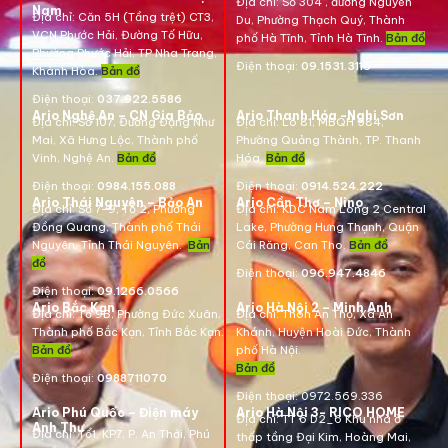
Địa chỉ:
Số 304 , đường Nguyễn
Nam
Địa chỉ:
Căn 5H (Tầng trệt) CT3,
Du, Phường Thạch Quý, Thành
VCN Phước Hải, Đường Tố Hữu,
phố Hà Tĩnh, Tỉnh Hà Tĩnh.
Bản đồ
Phường Phước Hải, TP Nha Trang,
Điện thoại:
09.1531.3116
Khánh Hòa.
Bản đồ
Điện thoại:
037.922.5586
Ario Nghệ An – CN Gia Bảo
Ario Thanh Hóa -Nghi Sơn
Địa chỉ:
Số 107, Đường Đặng Như
Địa chỉ: Lô 81, MBQH 584,
Mai, Xã Hưng Lộc, Thành phố
Phường Quảng Thành, TP. Thanh
Vinh, Nghệ An.
Bản đồ
Hóa
.
Bản đồ
Điện thoại:
0984.155.088
Điện thoại:
0914.524.222
Ario Thái Nguyên – Bảo An
Ario Cần Thơ – Nino
Địa chỉ: Số 7-9, Tổ 2, Phường
Địa chỉ:
KDC Nam Long 2 Central
Đồng Quang, Thành phố Thái
Lake, Phường Hưng Thạnh, Quận
Nguyên, Tỉnh Thái Nguyên.
Bản
Cái Răng, Can Tho.
Bản đồ
đồ
Điện thoại:
096.947.4846
Điện thoại:
09.1266.0566
Ario Bắc Kạn
Ario Hà Nội 2 – Minh Anh
Địa chỉ:
Tổ 9B, Phường Đức Xuân,
Địa chỉ:
Thôn An Thọ, Xã An
Thành phố Bắc Kạn, Tỉnh Bắc Kạn.
Khánh, Huyện Hoài Đức, Thành
Bản đồ
phố Hà Nội.
Bản đồ
Điện thoại:
0988711070
Điện thoại:
0972.569.336
Ario Phú Quốc – Điện máy
Ario Hà Nội 3- RICO HOME
Địa chỉ: TT 6 D2_6 Khu nhà ở
Anh Thư
Địa chỉ:
Tổ1, KP7, P. An Thới, Phú
thấp tầng Đại Kim, Hoàng Mai,