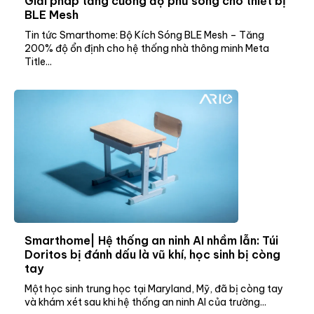
Giải pháp tăng cường độ phủ sóng cho thiết bị
BLE Mesh
Tin tức Smarthome: Bộ Kích Sóng BLE Mesh – Tăng
200% độ ổn định cho hệ thống nhà thông minh Meta
Title...
Smarthome| Hệ thống an ninh AI nhầm lẫn: Túi
Doritos bị đánh dấu là vũ khí, học sinh bị còng
tay
Một học sinh trung học tại Maryland, Mỹ, đã bị còng tay
và khám xét sau khi hệ thống an ninh AI của trường...