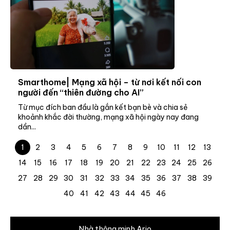
Smarthome| Mạng xã hội – từ nơi kết nối con
người đến “thiên đường cho AI”
Từ mục đích ban đầu là gắn kết bạn bè và chia sẻ
khoảnh khắc đời thường, mạng xã hội ngày nay đang
dần...
1
2
3
4
5
6
7
8
9
10
11
12
13
14
15
16
17
18
19
20
21
22
23
24
25
26
27
28
29
30
31
32
33
34
35
36
37
38
39
40
41
42
43
44
45
46
Nhà thông minh Ario