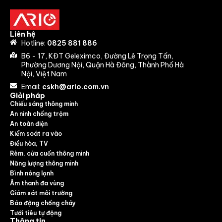
Liên hệ
Hotline:
0825 881 886
B6 - 17, KĐT Geleximco, Đường Lê Trọng Tấn,
Phường Dương Nội, Quận Hà Đông, Thành Phố Hà
Nội, Việt Nam
Email:
cskh@ario.com.vn
Giải pháp
Chiếu sáng thông minh
An ninh chống trộm
An toàn điện
Kiểm soát ra vào
Điều hòa, TV
Rèm, cửa cuốn thông minh
Năng lượng thông minh
Bình nóng lạnh
Âm thanh đa vùng
Giám sát môi trường
Báo động chống cháy
Tưới tiêu tự động
Thông tin