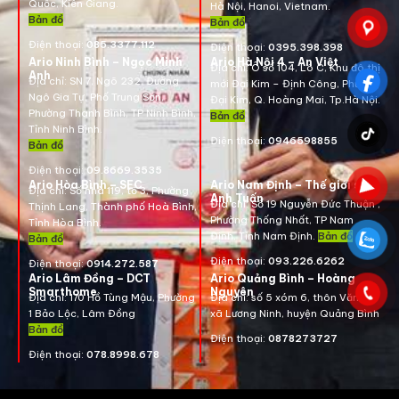
Quốc, Kiên Giang.
Hà Nội, Hanoi, Vietnam
.
Bản đồ
Bản đồ
Điện thoại:
085.3377.112
Điện thoại:
0395.398.398
Ario Ninh Bình – Ngọc Minh
Ario Hà Nội 4 – An Việt
Địa chỉ:
Ô số 104, Lô C, Khu đô thị
Anh
Địa chỉ:
SN 7, Ngõ 232, Đường
mới Đại Kim – Định Công, Phường
Ngô Gia Tự, Phố Trung Sơn,
Đại Kim, Q. Hoàng Mai, Tp.Hà Nội.
Phường Thanh Bình, TP Ninh Bình,
Bản đồ
Tỉnh Ninh Bình.
Điện thoại:
0946598855
Bản đồ
Điện thoại:
09.8669.3535
Ario Hòa Bình – SEC
Ario Nam Định – Thế giới số
Địa chỉ:
Số nhà 119, tổ 3, Phường
Anh Tuấn
Địa chỉ:
Số 19 Nguyễn Đức Thuận ,
Thịnh Lang, Thành phố Hoà Bình,
Phường Thống Nhất, TP Nam
Tỉnh Hòa Bình.
Định, Tỉnh Nam Định.
Bản đồ
Bản đồ
Điện thoại:
093.226.6262
Điện thoại:
0914.272.587
Ario Lâm Đồng – DCT
Ario Quảng Bình – Hoàng
Smarthome
Nguyên
Địa chỉ: 170 Hồ Tùng Mậu, Phường
Địa chỉ: số 5 xóm 6, thôn Văn La,
1 Bảo Lộc, Lâm Đồng
xã Lương Ninh, huyện Quảng Bình
Bản đồ
Điện thoại:
0878273727
Điện thoại:
078.8998.678