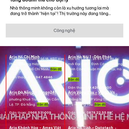
Nhà thông minh không còn là xu hướng tương lai mà
đang trở thành “hiện tại”! Thị trường này đang tăng...
Công nghệ
Ario Hồ Chí Minh
Ario Hà Nội 1 -Dân Phát
Địa chỉ:
123 Đường Số 18, KĐT Vạn
Địa chỉ:
Lô A2, số 84 Khu đô thị
Phúc, Phường Hiệp Bình Phước,
mới Đại Kim – Định Công, Phường
Thủ Đức, TP Hồ Chí Minh.
Bản đồ
Định Công, Quận Hoàng Mai, Hà
Nội.
Điện thoại:
096.947.4846
Bản đồ
Điện thoại:
09.4260.5000
Ario Đà Nẵng – Tango24h
Ario Vũng Tàu – Vikgo.Vn
Địa chỉ: 572 Nguyễn Hữu Thọ,
Địa chỉ:
661B Bình Giã, Phường
phường Khuê Trung, quận Cẩm
Thắng Nhất, TP Vũng Tàu, Tỉnh Bà
Lệ, TP. Đà Nẵng.
Bản đồ
Rịa – Vũng Tàu.
Bản đồ
Điện thoại:
0968.531.009
Điện thoại:
0878.22.55.88
Ario Khánh Hòa – Ames Việt
Ario Hà Tĩnh – Datatech