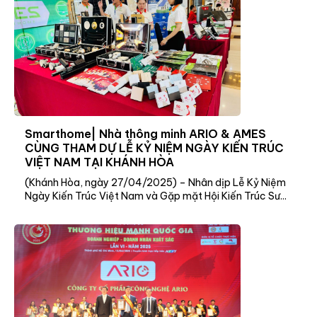
Smarthome| Nhà thông minh ARIO & AMES
CÙNG THAM DỰ LỄ KỶ NIỆM NGÀY KIẾN TRÚC
VIỆT NAM TẠI KHÁNH HÒA
(Khánh Hòa, ngày 27/04/2025) – Nhân dịp Lễ Kỷ Niệm
Ngày Kiến Trúc Việt Nam và Gặp mặt Hội Kiến Trúc Sư...