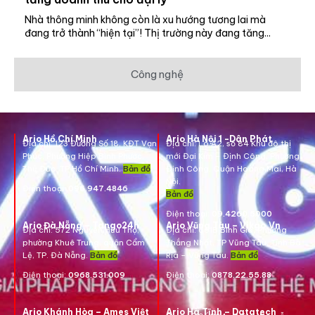
Nhà thông minh không còn là xu hướng tương lai mà
đang trở thành “hiện tại”! Thị trường này đang tăng...
Công nghệ
Ario Hồ Chí Minh
Ario Hà Nội 1 -Dân Phát
Địa chỉ:
123 Đường Số 18, KĐT Vạn
Địa chỉ:
Lô A2, số 84 Khu đô thị
Phúc, Phường Hiệp Bình Phước,
mới Đại Kim – Định Công, Phường
Thủ Đức, TP Hồ Chí Minh.
Bản đồ
Định Công, Quận Hoàng Mai, Hà
Nội.
Điện thoại:
096.947.4846
Bản đồ
Điện thoại:
09.4260.5000
Ario Đà Nẵng – Tango24h
Ario Vũng Tàu – Vikgo.Vn
Địa chỉ: 572 Nguyễn Hữu Thọ,
Địa chỉ:
661B Bình Giã, Phường
phường Khuê Trung, quận Cẩm
Thắng Nhất, TP Vũng Tàu, Tỉnh Bà
Lệ, TP. Đà Nẵng.
Bản đồ
Rịa – Vũng Tàu.
Bản đồ
Điện thoại:
0968.531.009
Điện thoại:
0878.22.55.88
Ario Khánh Hòa – Ames Việt
Ario Hà Tĩnh – Datatech