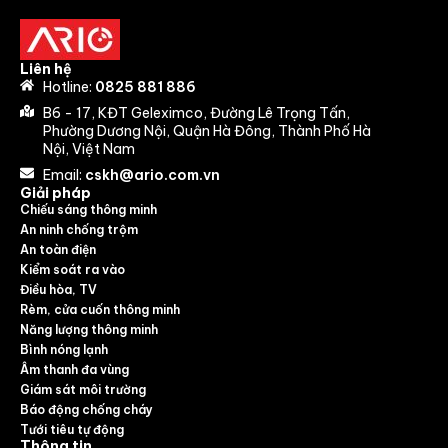
Liên hệ
Hotline:
0825 881 886
B6 - 17, KĐT Geleximco, Đường Lê Trọng Tấn,
Phường Dương Nội, Quận Hà Đông, Thành Phố Hà
Nội, Việt Nam
Email:
cskh@ario.com.vn
Giải pháp
Chiếu sáng thông minh
An ninh chống trộm
An toàn điện
Kiểm soát ra vào
Điều hòa, TV
Rèm, cửa cuốn thông minh
Năng lượng thông minh
Bình nóng lạnh
Âm thanh đa vùng
Giám sát môi trường
Báo động chống cháy
Tưới tiêu tự động
Thông tin