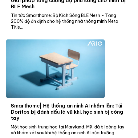
Giải pháp tăng cường độ phủ sóng cho thiết bị
BLE Mesh
Tin tức Smarthome: Bộ Kích Sóng BLE Mesh – Tăng
200% độ ổn định cho hệ thống nhà thông minh Meta
Title...
Smarthome| Hệ thống an ninh AI nhầm lẫn: Túi
Doritos bị đánh dấu là vũ khí, học sinh bị còng
tay
Một học sinh trung học tại Maryland, Mỹ, đã bị còng tay
và khám xét sau khi hệ thống an ninh AI của trường...