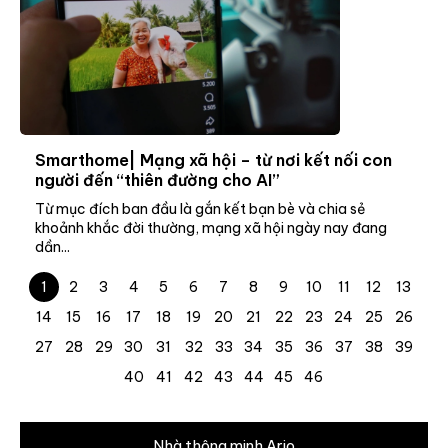
Smarthome| Mạng xã hội – từ nơi kết nối con
người đến “thiên đường cho AI”
Từ mục đích ban đầu là gắn kết bạn bè và chia sẻ
khoảnh khắc đời thường, mạng xã hội ngày nay đang
dần...
1
2
3
4
5
6
7
8
9
10
11
12
13
14
15
16
17
18
19
20
21
22
23
24
25
26
27
28
29
30
31
32
33
34
35
36
37
38
39
40
41
42
43
44
45
46
Nhà thông minh Ario