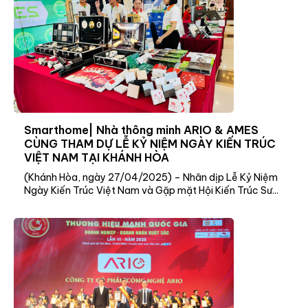
Smarthome| Nhà thông minh ARIO & AMES
CÙNG THAM DỰ LỄ KỶ NIỆM NGÀY KIẾN TRÚC
VIỆT NAM TẠI KHÁNH HÒA
(Khánh Hòa, ngày 27/04/2025) – Nhân dịp Lễ Kỷ Niệm
Ngày Kiến Trúc Việt Nam và Gặp mặt Hội Kiến Trúc Sư...