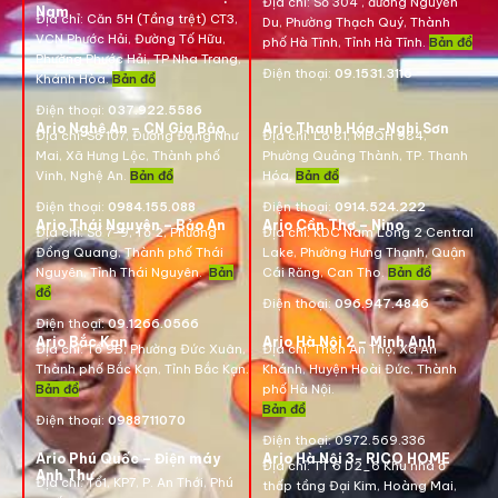
Địa chỉ:
Số 304 , đường Nguyễn
Nam
Địa chỉ:
Căn 5H (Tầng trệt) CT3,
Du, Phường Thạch Quý, Thành
VCN Phước Hải, Đường Tố Hữu,
phố Hà Tĩnh, Tỉnh Hà Tĩnh.
Bản đồ
Phường Phước Hải, TP Nha Trang,
Điện thoại:
09.1531.3116
Khánh Hòa.
Bản đồ
Điện thoại:
037.922.5586
Ario Nghệ An – CN Gia Bảo
Ario Thanh Hóa -Nghi Sơn
Địa chỉ:
Số 107, Đường Đặng Như
Địa chỉ: Lô 81, MBQH 584,
Mai, Xã Hưng Lộc, Thành phố
Phường Quảng Thành, TP. Thanh
Vinh, Nghệ An.
Bản đồ
Hóa
.
Bản đồ
Điện thoại:
0984.155.088
Điện thoại:
0914.524.222
Ario Thái Nguyên – Bảo An
Ario Cần Thơ – Nino
Địa chỉ: Số 7-9, Tổ 2, Phường
Địa chỉ:
KDC Nam Long 2 Central
Đồng Quang, Thành phố Thái
Lake, Phường Hưng Thạnh, Quận
Nguyên, Tỉnh Thái Nguyên.
Bản
Cái Răng, Can Tho.
Bản đồ
đồ
Điện thoại:
096.947.4846
Điện thoại:
09.1266.0566
Ario Bắc Kạn
Ario Hà Nội 2 – Minh Anh
Địa chỉ:
Tổ 9B, Phường Đức Xuân,
Địa chỉ:
Thôn An Thọ, Xã An
Thành phố Bắc Kạn, Tỉnh Bắc Kạn.
Khánh, Huyện Hoài Đức, Thành
Bản đồ
phố Hà Nội.
Bản đồ
Điện thoại:
0988711070
Điện thoại:
0972.569.336
Ario Phú Quốc – Điện máy
Ario Hà Nội 3- RICO HOME
Địa chỉ: TT 6 D2_6 Khu nhà ở
Anh Thư
Địa chỉ:
Tổ1, KP7, P. An Thới, Phú
thấp tầng Đại Kim, Hoàng Mai,