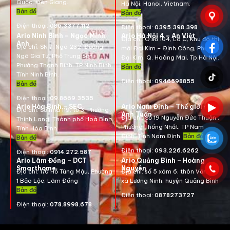
Quốc, Kiên Giang.
Hà Nội, Hanoi, Vietnam
.
Bản đồ
Bản đồ
Điện thoại:
085.3377.112
Điện thoại:
0395.398.398
Ario Ninh Bình – Ngọc Minh
Ario Hà Nội 4 – An Việt
Địa chỉ:
Ô số 104, Lô C, Khu đô thị
Anh
Địa chỉ:
SN 7, Ngõ 232, Đường
mới Đại Kim – Định Công, Phường
Ngô Gia Tự, Phố Trung Sơn,
Đại Kim, Q. Hoàng Mai, Tp.Hà Nội.
Phường Thanh Bình, TP Ninh Bình,
Bản đồ
Tỉnh Ninh Bình.
Điện thoại:
0946598855
Bản đồ
Điện thoại:
09.8669.3535
Ario Hòa Bình – SEC
Ario Nam Định – Thế giới số
Địa chỉ:
Số nhà 119, tổ 3, Phường
Anh Tuấn
Địa chỉ:
Số 19 Nguyễn Đức Thuận ,
Thịnh Lang, Thành phố Hoà Bình,
Phường Thống Nhất, TP Nam
Tỉnh Hòa Bình.
Định, Tỉnh Nam Định.
Bản đồ
Bản đồ
Điện thoại:
093.226.6262
Điện thoại:
0914.272.587
Ario Lâm Đồng – DCT
Ario Quảng Bình – Hoàng
Smarthome
Nguyên
Địa chỉ: 170 Hồ Tùng Mậu, Phường
Địa chỉ: số 5 xóm 6, thôn Văn La,
1 Bảo Lộc, Lâm Đồng
xã Lương Ninh, huyện Quảng Bình
Bản đồ
Điện thoại:
0878273727
Điện thoại:
078.8998.678