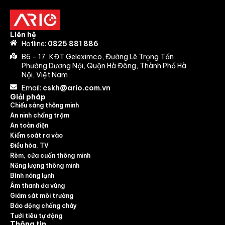
Liên hệ
Hotline:
0825 881 886
B6 - 17, KĐT Geleximco, Đường Lê Trọng Tấn,
Phường Dương Nội, Quận Hà Đông, Thành Phố Hà
Nội, Việt Nam
Email:
cskh@ario.com.vn
Giải pháp
Chiếu sáng thông minh
An ninh chống trộm
An toàn điện
Kiểm soát ra vào
Điều hòa, TV
Rèm, cửa cuốn thông minh
Năng lượng thông minh
Bình nóng lạnh
Âm thanh đa vùng
Giám sát môi trường
Báo động chống cháy
Tưới tiêu tự động
Thông tin