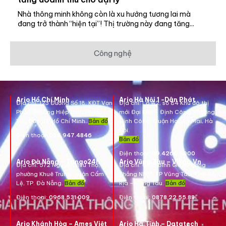
Nhà thông minh không còn là xu hướng tương lai mà
đang trở thành “hiện tại”! Thị trường này đang tăng...
Công nghệ
Ario Hồ Chí Minh
Ario Hà Nội 1 -Dân Phát
Địa chỉ:
123 Đường Số 18, KĐT Vạn
Địa chỉ:
Lô A2, số 84 Khu đô thị
Phúc, Phường Hiệp Bình Phước,
mới Đại Kim – Định Công, Phường
Thủ Đức, TP Hồ Chí Minh.
Bản đồ
Định Công, Quận Hoàng Mai, Hà
Nội.
Điện thoại:
096.947.4846
Bản đồ
Điện thoại:
09.4260.5000
Ario Đà Nẵng – Tango24h
Ario Vũng Tàu – Vikgo.Vn
Địa chỉ: 572 Nguyễn Hữu Thọ,
Địa chỉ:
661B Bình Giã, Phường
phường Khuê Trung, quận Cẩm
Thắng Nhất, TP Vũng Tàu, Tỉnh Bà
Lệ, TP. Đà Nẵng.
Bản đồ
Rịa – Vũng Tàu.
Bản đồ
Điện thoại:
0968.531.009
Điện thoại:
0878.22.55.88
Ario Khánh Hòa – Ames Việt
Ario Hà Tĩnh – Datatech