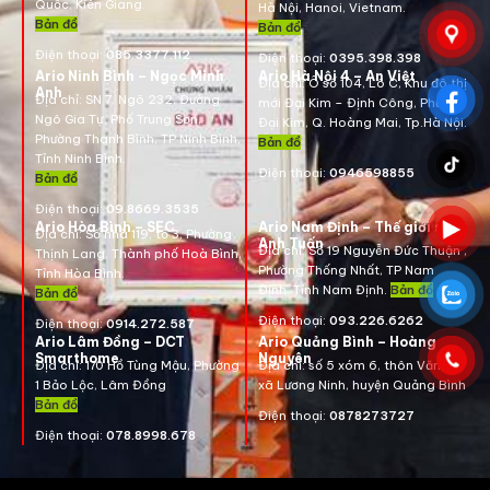
Quốc, Kiên Giang.
Hà Nội, Hanoi, Vietnam
.
Bản đồ
Bản đồ
Điện thoại:
085.3377.112
Điện thoại:
0395.398.398
Ario Ninh Bình – Ngọc Minh
Ario Hà Nội 4 – An Việt
Địa chỉ:
Ô số 104, Lô C, Khu đô thị
Anh
Địa chỉ:
SN 7, Ngõ 232, Đường
mới Đại Kim – Định Công, Phường
Ngô Gia Tự, Phố Trung Sơn,
Đại Kim, Q. Hoàng Mai, Tp.Hà Nội.
Phường Thanh Bình, TP Ninh Bình,
Bản đồ
Tỉnh Ninh Bình.
Điện thoại:
0946598855
Bản đồ
Điện thoại:
09.8669.3535
Ario Hòa Bình – SEC
Ario Nam Định – Thế giới số
Địa chỉ:
Số nhà 119, tổ 3, Phường
Anh Tuấn
Địa chỉ:
Số 19 Nguyễn Đức Thuận ,
Thịnh Lang, Thành phố Hoà Bình,
Phường Thống Nhất, TP Nam
Tỉnh Hòa Bình.
Định, Tỉnh Nam Định.
Bản đồ
Bản đồ
Điện thoại:
093.226.6262
Điện thoại:
0914.272.587
Ario Lâm Đồng – DCT
Ario Quảng Bình – Hoàng
Smarthome
Nguyên
Địa chỉ: 170 Hồ Tùng Mậu, Phường
Địa chỉ: số 5 xóm 6, thôn Văn La,
1 Bảo Lộc, Lâm Đồng
xã Lương Ninh, huyện Quảng Bình
Bản đồ
Điện thoại:
0878273727
Điện thoại:
078.8998.678