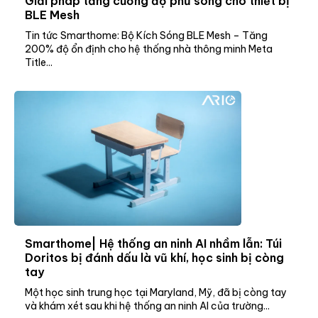
Giải pháp tăng cường độ phủ sóng cho thiết bị
BLE Mesh
Tin tức Smarthome: Bộ Kích Sóng BLE Mesh – Tăng
200% độ ổn định cho hệ thống nhà thông minh Meta
Title...
Smarthome| Hệ thống an ninh AI nhầm lẫn: Túi
Doritos bị đánh dấu là vũ khí, học sinh bị còng
tay
Một học sinh trung học tại Maryland, Mỹ, đã bị còng tay
và khám xét sau khi hệ thống an ninh AI của trường...