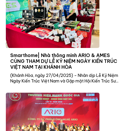
Smarthome| Nhà thông minh ARIO & AMES
CÙNG THAM DỰ LỄ KỶ NIỆM NGÀY KIẾN TRÚC
VIỆT NAM TẠI KHÁNH HÒA
(Khánh Hòa, ngày 27/04/2025) – Nhân dịp Lễ Kỷ Niệm
Ngày Kiến Trúc Việt Nam và Gặp mặt Hội Kiến Trúc Sư...