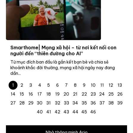
Smarthome| Mạng xã hội – từ nơi kết nối con
người đến “thiên đường cho AI”
Từ mục đích ban đầu là gắn kết bạn bè và chia sẻ
khoảnh khắc đời thường, mạng xã hội ngày nay đang
dần...
1
2
3
4
5
6
7
8
9
10
11
12
13
14
15
16
17
18
19
20
21
22
23
24
25
26
27
28
29
30
31
32
33
34
35
36
37
38
39
40
41
42
43
44
45
46
Nhà thông minh Ario