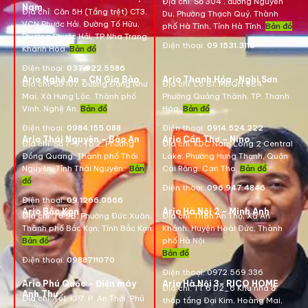
Địa chỉ:
Số 304 , đường Nguyễn
Nam
Địa chỉ:
Căn 5H (Tầng trệt) CT3,
Du, Phường Thạch Quý, Thành
VCN Phước Hải, Đường Tố Hữu,
phố Hà Tĩnh, Tỉnh Hà Tĩnh.
Bản đồ
Phường Phước Hải, TP Nha Trang,
Điện thoại:
09.1531.3116
Khánh Hòa.
Bản đồ
Điện thoại:
037.922.5586
Ario Nghệ An – CN Gia Bảo
Ario Thanh Hóa -Nghi Sơn
Địa chỉ:
Số 107, Đường Đặng Như
Địa chỉ: Lô 81, MBQH 584,
Mai, Xã Hưng Lộc, Thành phố
Phường Quảng Thành, TP. Thanh
Vinh, Nghệ An.
Bản đồ
Hóa
.
Bản đồ
Điện thoại:
0984.155.088
Điện thoại:
0914.524.222
Ario Thái Nguyên – Bảo An
Ario Cần Thơ – Nino
Địa chỉ: Số 7-9, Tổ 2, Phường
Địa chỉ:
KDC Nam Long 2 Central
Đồng Quang, Thành phố Thái
Lake, Phường Hưng Thạnh, Quận
Nguyên, Tỉnh Thái Nguyên.
Bản
Cái Răng, Can Tho.
Bản đồ
đồ
Điện thoại:
096.947.4846
Điện thoại:
09.1266.0566
Ario Bắc Kạn
Ario Hà Nội 2 – Minh Anh
Địa chỉ:
Tổ 9B, Phường Đức Xuân,
Địa chỉ:
Thôn An Thọ, Xã An
Thành phố Bắc Kạn, Tỉnh Bắc Kạn.
Khánh, Huyện Hoài Đức, Thành
Bản đồ
phố Hà Nội.
Bản đồ
Điện thoại:
0988711070
Điện thoại:
0972.569.336
Ario Phú Quốc – Điện máy
Ario Hà Nội 3- RICO HOME
Địa chỉ: TT 6 D2_6 Khu nhà ở
Anh Thư
Địa chỉ:
Tổ1, KP7, P. An Thới, Phú
thấp tầng Đại Kim, Hoàng Mai,