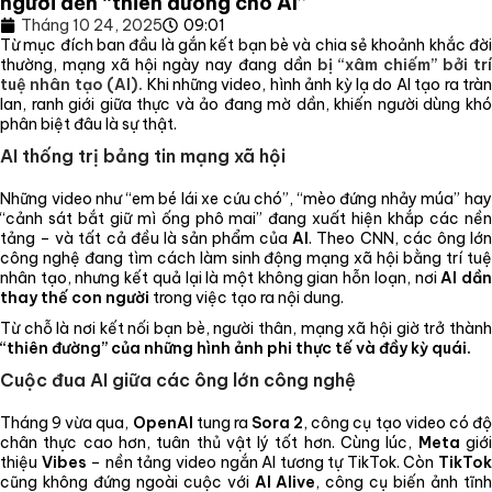
người đến “thiên đường cho AI”
Tháng 10 24, 2025
09:01
Từ mục đích ban đầu là gắn kết bạn bè và chia sẻ khoảnh khắc đời
thường, mạng xã hội ngày nay đang dần
bị “xâm chiếm” bởi tr
tuệ nhân tạo (AI).
Khi những video, hình ảnh kỳ lạ do AI tạo ra trà
lan, ranh giới giữa thực và ảo đang mờ dần, khiến người dùng khó
phân biệt đâu là sự thật.
AI thống trị bảng tin mạng xã hội
Những video như “em bé lái xe cứu chó”, “mèo đứng nhảy múa” hay
“cảnh sát bắt giữ mì ống phô mai” đang xuất hiện khắp các nền
tảng – và tất cả đều là sản phẩm của
AI
. Theo CNN, các ông lớ
công nghệ đang tìm cách làm sinh động mạng xã hội bằng trí tuệ
nhân tạo, nhưng kết quả lại là một không gian hỗn loạn, nơi
AI dầ
thay thế con người
trong việc tạo ra nội dung.
Từ chỗ là nơi kết nối bạn bè, người thân, mạng xã hội giờ trở thành
“thiên đường” của những hình ảnh phi thực tế và đầy kỳ quái.
Cuộc đua AI giữa các ông lớn công nghệ
Tháng 9 vừa qua,
OpenAI
tung ra
Sora 2
, công cụ tạo video có đ
chân thực cao hơn, tuân thủ vật lý tốt hơn. Cùng lúc,
Meta
giớ
thiệu
Vibes
– nền tảng video ngắn AI tương tự TikTok. Còn
TikTo
cũng không đứng ngoài cuộc với
AI Alive
, công cụ biến ảnh tĩn