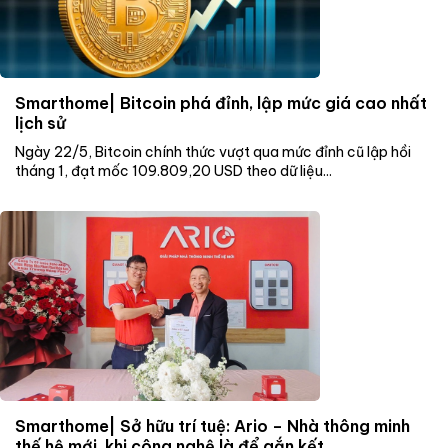
Smarthome| Bitcoin phá đỉnh, lập mức giá cao nhất
lịch sử
Ngày 22/5, Bitcoin chính thức vượt qua mức đỉnh cũ lập hồi
tháng 1, đạt mốc 109.809,20 USD theo dữ liệu...
Smarthome| Sở hữu trí tuệ: Ario – Nhà thông minh
thế hệ mới, khi công nghệ là để gắn kết