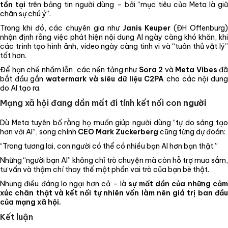
tồn tại
trên bảng tin người dùng – bởi “mục tiêu của Meta là gi
chân sự chú ý”.
Trong khi đó, các chuyên gia như
Janis Keuper
(ĐH Offenburg
nhận định rằng việc phát hiện nội dung AI ngày càng khó khăn, khi
các trình tạo hình ảnh, video ngày càng tinh vi và “tuân thủ vật lý”
tốt hơn.
Để hạn chế nhầm lẫn, các nền tảng như
Sora 2
và
Meta Vibes
đã
bắt đầu gắn
watermark và siêu dữ liệu C2PA
cho các nội dun
do AI tạo ra.
Mạng xã hội đang dần mất đi tính kết nối con
người
Dù Meta tuyên bố rằng họ muốn giúp người dùng “tự do sáng tạo
hơn với AI”, song chính
CEO Mark Zuckerberg
cũng từng dự đoán:
“Trong tương lai, con người có thể có nhiều bạn AI hơn bạn thật.”
Những “người bạn AI” không chỉ trò chuyện mà còn hỗ trợ mua sắm,
tư vấn và thậm chí thay thế một phần vai trò của bạn bè thật.
Nhưng điều đáng lo ngại hơn cả – là
sự mất dần của những cả
xúc chân thật và kết nối tự nhiên vốn làm nên giá trị ban đầu
của mạng xã hội.
Kết luận