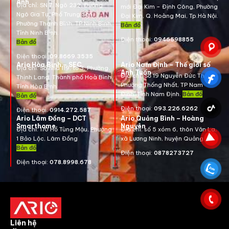
Anh
Địa chỉ:
SN 7, Ngõ 232, Đường
mới Đại Kim – Định Công, Phường
Ngô Gia Tự, Phố Trung Sơn,
Đại Kim, Q. Hoàng Mai, Tp.Hà Nội.
Phường Thanh Bình, TP Ninh Bình,
Bản đồ
Tỉnh Ninh Bình.
Điện thoại:
0946598855
Bản đồ
Điện thoại:
09.8669.3535
Ario Hòa Bình – SEC
Ario Nam Định – Thế giới số
Địa chỉ:
Số nhà 119, tổ 3, Phường
Anh Tuấn
Địa chỉ:
Số 19 Nguyễn Đức Thuận ,
Thịnh Lang, Thành phố Hoà Bình,
Phường Thống Nhất, TP Nam
Tỉnh Hòa Bình.
Định, Tỉnh Nam Định.
Bản đồ
Bản đồ
Điện thoại:
093.226.6262
Điện thoại:
0914.272.587
Ario Lâm Đồng – DCT
Ario Quảng Bình – Hoàng
Smarthome
Nguyên
Địa chỉ: 170 Hồ Tùng Mậu, Phường
Địa chỉ: số 5 xóm 6, thôn Văn La,
1 Bảo Lộc, Lâm Đồng
xã Lương Ninh, huyện Quảng Bình
Bản đồ
Điện thoại:
0878273727
Điện thoại:
078.8998.678
Liên hệ