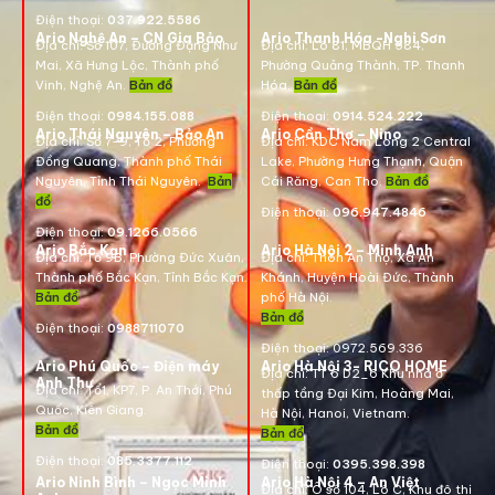
Điện thoại:
037.922.5586
Ario Nghệ An – CN Gia Bảo
Ario Thanh Hóa -Nghi Sơn
Địa chỉ:
Số 107, Đường Đặng Như
Địa chỉ: Lô 81, MBQH 584,
Mai, Xã Hưng Lộc, Thành phố
Phường Quảng Thành, TP. Thanh
Vinh, Nghệ An.
Bản đồ
Hóa
.
Bản đồ
Điện thoại:
0984.155.088
Điện thoại:
0914.524.222
Ario Thái Nguyên – Bảo An
Ario Cần Thơ – Nino
Địa chỉ: Số 7-9, Tổ 2, Phường
Địa chỉ:
KDC Nam Long 2 Central
Đồng Quang, Thành phố Thái
Lake, Phường Hưng Thạnh, Quận
Nguyên, Tỉnh Thái Nguyên.
Bản
Cái Răng, Can Tho.
Bản đồ
đồ
Điện thoại:
096.947.4846
Điện thoại:
09.1266.0566
Ario Bắc Kạn
Ario Hà Nội 2 – Minh Anh
Địa chỉ:
Tổ 9B, Phường Đức Xuân,
Địa chỉ:
Thôn An Thọ, Xã An
Thành phố Bắc Kạn, Tỉnh Bắc Kạn.
Khánh, Huyện Hoài Đức, Thành
Bản đồ
phố Hà Nội.
Bản đồ
Điện thoại:
0988711070
Điện thoại:
0972.569.336
Ario Phú Quốc – Điện máy
Ario Hà Nội 3- RICO HOME
Địa chỉ: TT 6 D2_6 Khu nhà ở
Anh Thư
Địa chỉ:
Tổ1, KP7, P. An Thới, Phú
thấp tầng Đại Kim, Hoàng Mai,
Quốc, Kiên Giang.
Hà Nội, Hanoi, Vietnam
.
Bản đồ
Bản đồ
Điện thoại:
085.3377.112
Điện thoại:
0395.398.398
Ario Ninh Bình – Ngọc Minh
Ario Hà Nội 4 – An Việt
Địa chỉ:
Ô số 104, Lô C, Khu đô thị