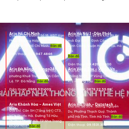
Ario Hồ Chí Minh
Ario Hà Nội 1 -Dân Phát
Địa chỉ:
123 Đường Số 18, KĐT Vạn
Địa chỉ:
Lô A2, số 84 Khu đô thị
Phúc, Phường Hiệp Bình Phước,
mới Đại Kim – Định Công, Phường
Thủ Đức, TP Hồ Chí Minh.
Bản đồ
Định Công, Quận Hoàng Mai, Hà
Nội.
Điện thoại:
096.947.4846
Bản đồ
Điện thoại:
09.4260.5000
Ario Đà Nẵng – Tango24h
Ario Vũng Tàu – Vikgo.Vn
Địa chỉ: 572 Nguyễn Hữu Thọ,
Địa chỉ:
661B Bình Giã, Phường
phường Khuê Trung, quận Cẩm
Thắng Nhất, TP Vũng Tàu, Tỉnh Bà
Lệ, TP. Đà Nẵng.
Bản đồ
Rịa – Vũng Tàu.
Bản đồ
Điện thoại:
0968.531.009
Điện thoại:
0878.22.55.88
Ario Khánh Hòa – Ames Việt
Ario Hà Tĩnh – Datatech
Địa chỉ:
Số 304 , đường Nguyễn
Nam
Địa chỉ:
Căn 5H (Tầng trệt) CT3,
Du, Phường Thạch Quý, Thành
VCN Phước Hải, Đường Tố Hữu,
phố Hà Tĩnh, Tỉnh Hà Tĩnh.
Bản đồ
Phường Phước Hải, TP Nha Trang,
Điện thoại:
09.1531.3116
Khánh Hòa.
Bản đồ