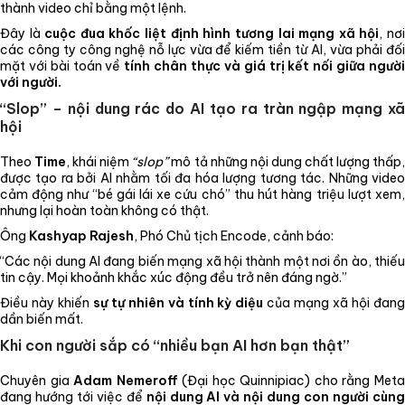
thành video chỉ bằng một lệnh.
Đây là
cuộc đua khốc liệt định hình tương lai mạng xã hội
, nơ
các công ty công nghệ nỗ lực vừa để kiếm tiền từ AI, vừa phải đối
mặt với bài toán về
tính chân thực và giá trị kết nối giữa ngườ
với người.
“Slop” – nội dung rác do AI tạo ra tràn ngập mạng xã
hội
Theo
Time
, khái niệm
“slop”
mô tả những nội dung chất lượng thấp
được tạo ra bởi AI nhằm tối đa hóa lượng tương tác. Những video
cảm động như “bé gái lái xe cứu chó” thu hút hàng triệu lượt xem,
nhưng lại hoàn toàn không có thật.
Ông
Kashyap Rajesh
, Phó Chủ tịch Encode, cảnh báo:
“Các nội dung AI đang biến mạng xã hội thành một nơi ồn ào, thiếu
tin cậy. Mọi khoảnh khắc xúc động đều trở nên đáng ngờ.”
Điều này khiến
sự tự nhiên và tính kỳ diệu
của mạng xã hội đan
dần biến mất.
Khi con người sắp có “nhiều bạn AI hơn bạn thật”
Chuyên gia
Adam Nemeroff
(Đại học Quinnipiac) cho rằng Met
đang hướng tới việc để
nội dung AI và nội dung con người cùn