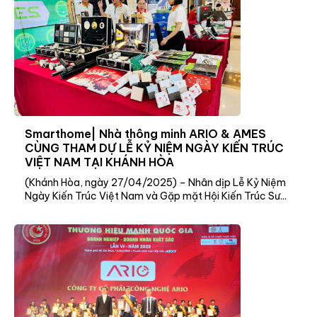
Smarthome| Nhà thông minh ARIO & AMES
CÙNG THAM DỰ LỄ KỶ NIỆM NGÀY KIẾN TRÚC
VIỆT NAM TẠI KHÁNH HÒA
(Khánh Hòa, ngày 27/04/2025) – Nhân dịp Lễ Kỷ Niệm
Ngày Kiến Trúc Việt Nam và Gặp mặt Hội Kiến Trúc Sư...