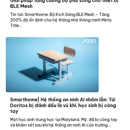
Giải pháp tăng cường độ phủ sóng cho thiết bị
BLE Mesh
Tin tức Smarthome: Bộ Kích Sóng BLE Mesh – Tăng
200% độ ổn định cho hệ thống nhà thông minh Meta
Title...
Smarthome| Hệ thống an ninh AI nhầm lẫn: Túi
Doritos bị đánh dấu là vũ khí, học sinh bị còng
tay
Một học sinh trung học tại Maryland, Mỹ, đã bị còng tay
và khám xét sau khi hệ thống an ninh AI của trường...