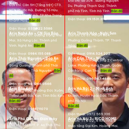
Địa chỉ:
Số 304 , đường Nguyễn
Nam
Địa chỉ:
Căn 5H (Tầng trệt) CT3,
Du, Phường Thạch Quý, Thành
VCN Phước Hải, Đường Tố Hữu,
phố Hà Tĩnh, Tỉnh Hà Tĩnh.
Bản đồ
Phường Phước Hải, TP Nha Trang,
Điện thoại:
09.1531.3116
Khánh Hòa.
Bản đồ
Điện thoại:
037.922.5586
Ario Nghệ An – CN Gia Bảo
Ario Thanh Hóa -Nghi Sơn
Địa chỉ:
Số 107, Đường Đặng Như
Địa chỉ: Lô 81, MBQH 584,
Mai, Xã Hưng Lộc, Thành phố
Phường Quảng Thành, TP. Thanh
Vinh, Nghệ An.
Bản đồ
Hóa
.
Bản đồ
Điện thoại:
0984.155.088
Điện thoại:
0914.524.222
Ario Thái Nguyên – Bảo An
Ario Cần Thơ – Nino
Địa chỉ: Số 7-9, Tổ 2, Phường
Địa chỉ:
KDC Nam Long 2 Central
Đồng Quang, Thành phố Thái
Lake, Phường Hưng Thạnh, Quận
Nguyên, Tỉnh Thái Nguyên.
Bản
Cái Răng, Can Tho.
Bản đồ
đồ
Điện thoại:
096.947.4846
Điện thoại:
09.1266.0566
Ario Bắc Kạn
Ario Hà Nội 2 – Minh Anh
Địa chỉ:
Tổ 9B, Phường Đức Xuân,
Địa chỉ:
Thôn An Thọ, Xã An
Thành phố Bắc Kạn, Tỉnh Bắc Kạn.
Khánh, Huyện Hoài Đức, Thành
Bản đồ
phố Hà Nội.
Bản đồ
Điện thoại:
0988711070
Điện thoại:
0972.569.336
Ario Phú Quốc – Điện máy
Ario Hà Nội 3- RICO HOME
Địa chỉ: TT 6 D2_6 Khu nhà ở
Anh Thư
Địa chỉ:
Tổ1, KP7, P. An Thới, Phú
thấp tầng Đại Kim, Hoàng Mai,