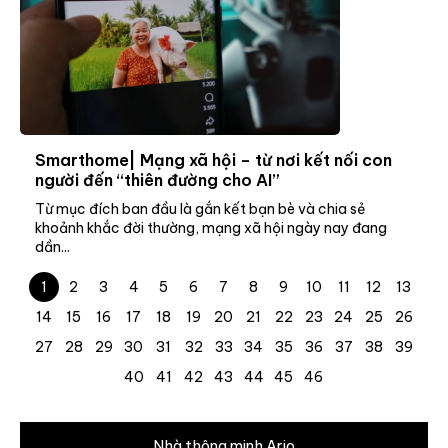
Smarthome| Mạng xã hội – từ nơi kết nối con
người đến “thiên đường cho AI”
Từ mục đích ban đầu là gắn kết bạn bè và chia sẻ
khoảnh khắc đời thường, mạng xã hội ngày nay đang
dần...
1
2
3
4
5
6
7
8
9
10
11
12
13
14
15
16
17
18
19
20
21
22
23
24
25
26
27
28
29
30
31
32
33
34
35
36
37
38
39
40
41
42
43
44
45
46
Nhà thông minh Ario