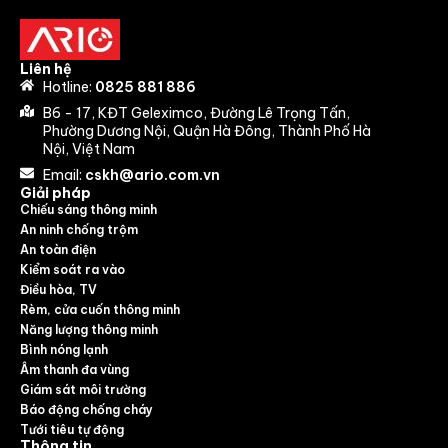
Liên hệ
Hotline:
0825 881 886
B6 - 17, KĐT Geleximco, Đường Lê Trọng Tấn,
Phường Dương Nội, Quận Hà Đông, Thành Phố Hà
Nội, Việt Nam
Email:
cskh@ario.com.vn
Giải pháp
Chiếu sáng thông minh
An ninh chống trộm
An toàn điện
Kiểm soát ra vào
Điều hòa, TV
Rèm, cửa cuốn thông minh
Năng lượng thông minh
Bình nóng lạnh
Âm thanh đa vùng
Giám sát môi trường
Báo động chống cháy
Tưới tiêu tự động
Thông tin