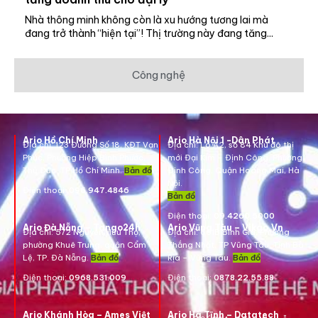
Nhà thông minh không còn là xu hướng tương lai mà
đang trở thành “hiện tại”! Thị trường này đang tăng...
Công nghệ
Ario Hồ Chí Minh
Ario Hà Nội 1 -Dân Phát
Địa chỉ:
123 Đường Số 18, KĐT Vạn
Địa chỉ:
Lô A2, số 84 Khu đô thị
Phúc, Phường Hiệp Bình Phước,
mới Đại Kim – Định Công, Phường
Thủ Đức, TP Hồ Chí Minh.
Bản đồ
Định Công, Quận Hoàng Mai, Hà
Nội.
Điện thoại:
096.947.4846
Bản đồ
Điện thoại:
09.4260.5000
Ario Đà Nẵng – Tango24h
Ario Vũng Tàu – Vikgo.Vn
Địa chỉ: 572 Nguyễn Hữu Thọ,
Địa chỉ:
661B Bình Giã, Phường
phường Khuê Trung, quận Cẩm
Thắng Nhất, TP Vũng Tàu, Tỉnh Bà
Lệ, TP. Đà Nẵng.
Bản đồ
Rịa – Vũng Tàu.
Bản đồ
Điện thoại:
0968.531.009
Điện thoại:
0878.22.55.88
Ario Khánh Hòa – Ames Việt
Ario Hà Tĩnh – Datatech