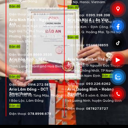
Quốc, Kiên Giang.
Hà Nội, Hanoi, Vietnam
.
Bản đồ
Bản đồ
Điện thoại:
085.3377.112
Điện thoại:
0395.398.398
Ario Ninh Bình – Ngọc Minh
Ario Hà Nội 4 – An Việt
Địa chỉ:
Ô số 104, Lô C, Khu đô thị
Anh
Địa chỉ:
SN 7, Ngõ 232, Đường
mới Đại Kim – Định Công, Phường
Ngô Gia Tự, Phố Trung Sơn,
Đại Kim, Q. Hoàng Mai, Tp.Hà Nội.
Phường Thanh Bình, TP Ninh Bình,
Bản đồ
Tỉnh Ninh Bình.
Điện thoại:
0946598855
Bản đồ
Điện thoại:
09.8669.3535
Ario Hòa Bình – SEC
Ario Nam Định – Thế giới số
Địa chỉ:
Số nhà 119, tổ 3, Phường
Anh Tuấn
Địa chỉ:
Số 19 Nguyễn Đức Thuận ,
Thịnh Lang, Thành phố Hoà Bình,
Phường Thống Nhất, TP Nam
Tỉnh Hòa Bình.
Định, Tỉnh Nam Định.
Bản đồ
Bản đồ
Điện thoại:
093.226.6262
Điện thoại:
0914.272.587
Ario Lâm Đồng – DCT
Ario Quảng Bình – Hoàng
Smarthome
Nguyên
Địa chỉ: 170 Hồ Tùng Mậu, Phường
Địa chỉ: số 5 xóm 6, thôn Văn La,
1 Bảo Lộc, Lâm Đồng
xã Lương Ninh, huyện Quảng Bình
Bản đồ
Điện thoại:
0878273727
Điện thoại:
078.8998.678