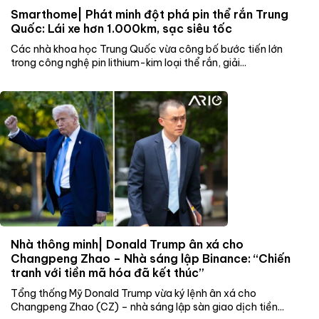
Smarthome| Phát minh đột phá pin thể rắn Trung
Quốc: Lái xe hơn 1.000km, sạc siêu tốc
Các nhà khoa học Trung Quốc vừa công bố bước tiến lớn
trong công nghệ pin lithium-kim loại thể rắn, giải...
Nhà thông minh| Donald Trump ân xá cho
Changpeng Zhao – Nhà sáng lập Binance: “Chiến
tranh với tiền mã hóa đã kết thúc”
Tổng thống Mỹ Donald Trump vừa ký lệnh ân xá cho
Changpeng Zhao (CZ) – nhà sáng lập sàn giao dịch tiền...