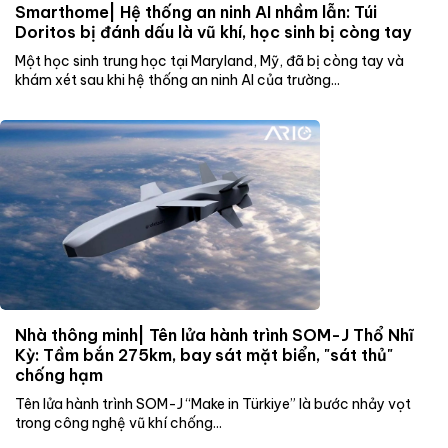
Smarthome| Hệ thống an ninh AI nhầm lẫn: Túi
Doritos bị đánh dấu là vũ khí, học sinh bị còng tay
Một học sinh trung học tại Maryland, Mỹ, đã bị còng tay và
khám xét sau khi hệ thống an ninh AI của trường...
Nhà thông minh| Tên lửa hành trình SOM-J Thổ Nhĩ
Kỳ: Tầm bắn 275km, bay sát mặt biển, "sát thủ"
chống hạm
Tên lửa hành trình SOM-J “Make in Türkiye” là bước nhảy vọt
trong công nghệ vũ khí chống...