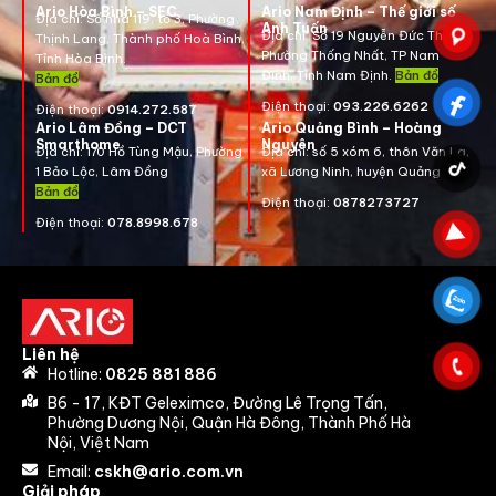
Ario Hòa Bình – SEC
Ario Nam Định – Thế giới số
Địa chỉ:
Số nhà 119, tổ 3, Phường
Anh Tuấn
Địa chỉ:
Số 19 Nguyễn Đức Thuận ,
Thịnh Lang, Thành phố Hoà Bình,
Phường Thống Nhất, TP Nam
Tỉnh Hòa Bình.
Định, Tỉnh Nam Định.
Bản đồ
Bản đồ
Điện thoại:
093.226.6262
Điện thoại:
0914.272.587
Ario Lâm Đồng – DCT
Ario Quảng Bình – Hoàng
Smarthome
Nguyên
Địa chỉ: 170 Hồ Tùng Mậu, Phường
Địa chỉ: số 5 xóm 6, thôn Văn La,
1 Bảo Lộc, Lâm Đồng
xã Lương Ninh, huyện Quảng Bình
Bản đồ
Điện thoại:
0878273727
Điện thoại:
078.8998.678
Liên hệ
Hotline:
0825 881 886
B6 - 17, KĐT Geleximco, Đường Lê Trọng Tấn,
Phường Dương Nội, Quận Hà Đông, Thành Phố Hà
Nội, Việt Nam
Email:
cskh@ario.com.vn
Giải pháp