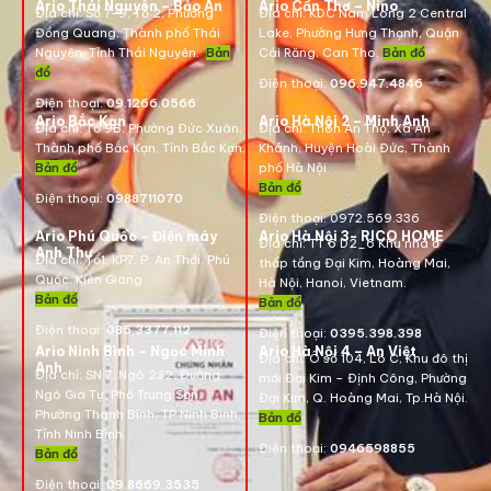
Ario Thái Nguyên – Bảo An
Ario Cần Thơ – Nino
Địa chỉ: Số 7-9, Tổ 2, Phường
Địa chỉ:
KDC Nam Long 2 Central
Đồng Quang, Thành phố Thái
Lake, Phường Hưng Thạnh, Quận
Nguyên, Tỉnh Thái Nguyên.
Bản
Cái Răng, Can Tho.
Bản đồ
đồ
Điện thoại:
096.947.4846
Điện thoại:
09.1266.0566
Ario Bắc Kạn
Ario Hà Nội 2 – Minh Anh
Địa chỉ:
Tổ 9B, Phường Đức Xuân,
Địa chỉ:
Thôn An Thọ, Xã An
Thành phố Bắc Kạn, Tỉnh Bắc Kạn.
Khánh, Huyện Hoài Đức, Thành
Bản đồ
phố Hà Nội.
Bản đồ
Điện thoại:
0988711070
Điện thoại:
0972.569.336
Ario Phú Quốc – Điện máy
Ario Hà Nội 3- RICO HOME
Địa chỉ: TT 6 D2_6 Khu nhà ở
Anh Thư
Địa chỉ:
Tổ1, KP7, P. An Thới, Phú
thấp tầng Đại Kim, Hoàng Mai,
Quốc, Kiên Giang.
Hà Nội, Hanoi, Vietnam
.
Bản đồ
Bản đồ
Điện thoại:
085.3377.112
Điện thoại:
0395.398.398
Ario Ninh Bình – Ngọc Minh
Ario Hà Nội 4 – An Việt
Địa chỉ:
Ô số 104, Lô C, Khu đô thị
Anh
Địa chỉ:
SN 7, Ngõ 232, Đường
mới Đại Kim – Định Công, Phường
Ngô Gia Tự, Phố Trung Sơn,
Đại Kim, Q. Hoàng Mai, Tp.Hà Nội.
Phường Thanh Bình, TP Ninh Bình,
Bản đồ
Tỉnh Ninh Bình.
Điện thoại:
0946598855
Bản đồ
Điện thoại:
09.8669.3535