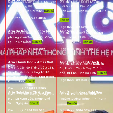
Ario Hồ Chí Minh
Ario Hà Nội 1 -Dân Phát
Địa chỉ:
123 Đường Số 18, KĐT Vạn
Địa chỉ:
Lô A2, số 84 Khu đô thị
Phúc, Phường Hiệp Bình Phước,
mới Đại Kim – Định Công, Phường
Thủ Đức, TP Hồ Chí Minh.
Bản đồ
Định Công, Quận Hoàng Mai, Hà
Nội.
Điện thoại:
096.947.4846
Bản đồ
Điện thoại:
09.4260.5000
Ario Đà Nẵng – Tango24h
Ario Vũng Tàu – Vikgo.Vn
Địa chỉ: 572 Nguyễn Hữu Thọ,
Địa chỉ:
661B Bình Giã, Phường
phường Khuê Trung, quận Cẩm
Thắng Nhất, TP Vũng Tàu, Tỉnh Bà
Lệ, TP. Đà Nẵng.
Bản đồ
Rịa – Vũng Tàu.
Bản đồ
Điện thoại:
0968.531.009
Điện thoại:
0878.22.55.88
Ario Khánh Hòa – Ames Việt
Ario Hà Tĩnh – Datatech
Địa chỉ:
Số 304 , đường Nguyễn
Nam
Địa chỉ:
Căn 5H (Tầng trệt) CT3,
Du, Phường Thạch Quý, Thành
VCN Phước Hải, Đường Tố Hữu,
phố Hà Tĩnh, Tỉnh Hà Tĩnh.
Bản đồ
Phường Phước Hải, TP Nha Trang,
Điện thoại:
09.1531.3116
Khánh Hòa.
Bản đồ
Điện thoại:
037.922.5586
Ario Nghệ An – CN Gia Bảo
Ario Thanh Hóa -Nghi Sơn
Địa chỉ:
Số 107, Đường Đặng Như
Địa chỉ: Lô 81, MBQH 584,
Mai, Xã Hưng Lộc, Thành phố
Phường Quảng Thành, TP. Thanh
Vinh, Nghệ An.
Bản đồ
Hóa
.
Bản đồ
Điện thoại:
0984.155.088
Điện thoại:
0914.524.222