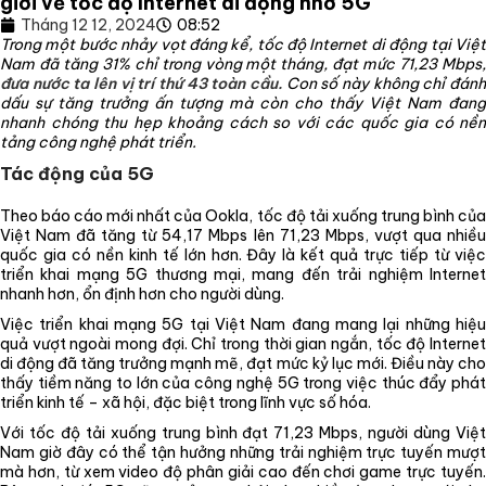
giới về tốc độ Internet di động nhờ 5G
Tháng 12 12, 2024
08:52
Trong một bước nhảy vọt đáng kể, tốc độ Internet di động tại Việt
Nam đã tăng 31% chỉ trong vòng một tháng, đạt mức 71,23 Mbps,
đưa nước ta lên vị trí thứ 43 toàn cầu.
Con số này không chỉ đánh
dấu sự tăng trưởng ấn tượng mà còn cho thấy Việt Nam đang
nhanh chóng thu hẹp khoảng cách so với các quốc gia có nền
tảng công nghệ phát triển.
Tác động của 5G
Theo báo cáo mới nhất của Ookla, tốc độ tải xuống trung bình của
Việt Nam đã tăng từ 54,17 Mbps lên 71,23 Mbps, vượt qua nhiều
quốc gia có nền kinh tế lớn hơn. Đây là kết quả trực tiếp từ việc
triển khai mạng 5G thương mại, mang đến trải nghiệm Internet
nhanh hơn, ổn định hơn cho người dùng.
Việc triển khai mạng 5G tại Việt Nam đang mang lại những hiệu
quả vượt ngoài mong đợi. Chỉ trong thời gian ngắn, tốc độ Internet
di động đã tăng trưởng mạnh mẽ, đạt mức kỷ lục mới. Điều này cho
thấy tiềm năng to lớn của công nghệ 5G trong việc thúc đẩy phát
triển kinh tế – xã hội, đặc biệt trong lĩnh vực số hóa.
Với tốc độ tải xuống trung bình đạt 71,23 Mbps, người dùng Việt
Nam giờ đây có thể tận hưởng những trải nghiệm trực tuyến mượt
mà hơn, từ xem video độ phân giải cao đến chơi game trực tuyến.