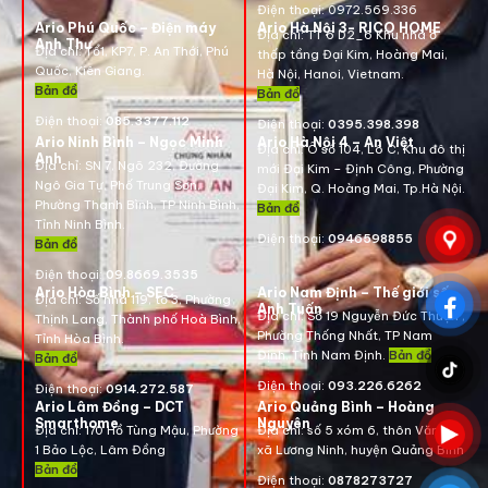
Điện thoại:
0972.569.336
Ario Phú Quốc – Điện máy
Ario Hà Nội 3- RICO HOME
Địa chỉ: TT 6 D2_6 Khu nhà ở
Anh Thư
Địa chỉ:
Tổ1, KP7, P. An Thới, Phú
thấp tầng Đại Kim, Hoàng Mai,
Quốc, Kiên Giang.
Hà Nội, Hanoi, Vietnam
.
Bản đồ
Bản đồ
Điện thoại:
085.3377.112
Điện thoại:
0395.398.398
Ario Ninh Bình – Ngọc Minh
Ario Hà Nội 4 – An Việt
Địa chỉ:
Ô số 104, Lô C, Khu đô thị
Anh
Địa chỉ:
SN 7, Ngõ 232, Đường
mới Đại Kim – Định Công, Phường
Ngô Gia Tự, Phố Trung Sơn,
Đại Kim, Q. Hoàng Mai, Tp.Hà Nội.
Phường Thanh Bình, TP Ninh Bình,
Bản đồ
Tỉnh Ninh Bình.
Điện thoại:
0946598855
Bản đồ
Điện thoại:
09.8669.3535
Ario Hòa Bình – SEC
Ario Nam Định – Thế giới số
Địa chỉ:
Số nhà 119, tổ 3, Phường
Anh Tuấn
Địa chỉ:
Số 19 Nguyễn Đức Thuận ,
Thịnh Lang, Thành phố Hoà Bình,
Phường Thống Nhất, TP Nam
Tỉnh Hòa Bình.
Định, Tỉnh Nam Định.
Bản đồ
Bản đồ
Điện thoại:
093.226.6262
Điện thoại:
0914.272.587
Ario Lâm Đồng – DCT
Ario Quảng Bình – Hoàng
Smarthome
Nguyên
Địa chỉ: 170 Hồ Tùng Mậu, Phường
Địa chỉ: số 5 xóm 6, thôn Văn La,
1 Bảo Lộc, Lâm Đồng
xã Lương Ninh, huyện Quảng Bình
Bản đồ
Điện thoại:
0878273727