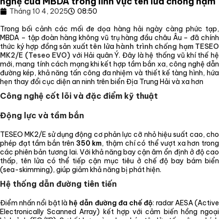
nghệ của MBDA trong lĩnh vực tên lửa chống hạm
Tháng 10 4, 2025
08:50
Trong bối cảnh các mối đe dọa hàng hải ngày càng phức tạp,
MBDA – tập đoàn hàng không vũ trụ hàng đầu châu Âu – đã chính
thức ký hợp đồng sản xuất
tên lửa hành trình chống hạm TESEO
MK2/E (Teseo EVO)
với Hải quân Ý. Đây là hệ thống vũ khí thế h
mới, mang tính cách mạng khi kết hợp tầm bắn xa, công nghệ dẫn
đường kép, khả năng tấn công đa nhiệm và thiết kế tàng hình, hứa
hẹn thay đổi cục diện an ninh trên biển Địa Trung Hải và xa hơn
Công nghệ cốt lõi và đặc điểm kỹ thuật
Động lực và tầm bắn
TESEO MK2/E sử dụng động cơ phản lực cỡ nhỏ hiệu suất cao, cho
phép đạt tầm bắn trên
350 km
, thậm chí có thể vượt xa hơn tron
các phiên bản tương lai. Với khả năng bay cận âm ổn định ở độ cao
thấp, tên lửa có thể tiếp cận mục tiêu ở chế độ bay bám biển
(sea-skimming), giúp giảm khả năng bị phát hiện.
Hệ thống dẫn đường tiên tiến
Điểm nhấn nổi bật là
hệ dẫn đường đa chế độ
: radar AESA (Activ
Electronically Scanned Array) kết hợp với cảm biến hồng ngoại