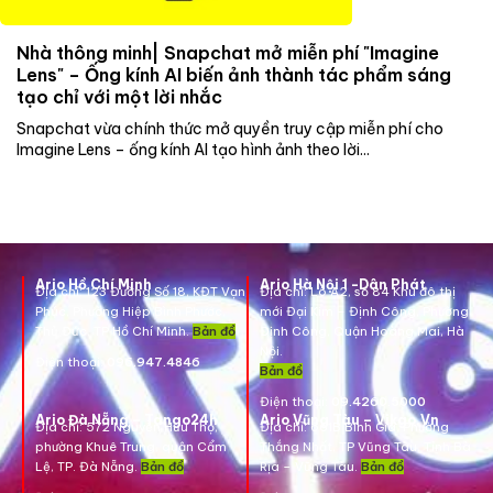
Nhà thông minh| Snapchat mở miễn phí "Imagine
Lens" – Ống kính AI biến ảnh thành tác phẩm sáng
tạo chỉ với một lời nhắc
Snapchat vừa chính thức mở quyền truy cập miễn phí cho
Imagine Lens – ống kính AI tạo hình ảnh theo lời...
Ario Hồ Chí Minh
Ario Hà Nội 1 -Dân Phát
Địa chỉ:
123 Đường Số 18, KĐT Vạn
Địa chỉ:
Lô A2, số 84 Khu đô thị
Phúc, Phường Hiệp Bình Phước,
mới Đại Kim – Định Công, Phường
Thủ Đức, TP Hồ Chí Minh.
Bản đồ
Định Công, Quận Hoàng Mai, Hà
Nội.
Điện thoại:
096.947.4846
Bản đồ
Điện thoại:
09.4260.5000
Ario Đà Nẵng – Tango24h
Ario Vũng Tàu – Vikgo.Vn
Địa chỉ: 572 Nguyễn Hữu Thọ,
Địa chỉ:
661B Bình Giã, Phường
phường Khuê Trung, quận Cẩm
Thắng Nhất, TP Vũng Tàu, Tỉnh Bà
Lệ, TP. Đà Nẵng.
Bản đồ
Rịa – Vũng Tàu.
Bản đồ