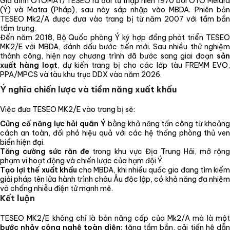
Gia đình OTOMAT/TESEO ra đời từ thập niên 1970 bởi OTO Melara
(Ý) và Matra (Pháp), sau này sáp nhập vào MBDA. Phiên bản
TESEO Mk2/A được đưa vào trang bị từ năm 2007 với tầm bắn
tầm trung.
Đến năm 2018, Bộ Quốc phòng Ý ký hợp đồng phát triển TESEO
MK2/E với MBDA, đánh dấu bước tiến mới. Sau nhiều thử nghiệm
thành công, hiện nay chương trình đã bước sang giai đoạn
sản
xuất hàng loạt
, dự kiến trang bị cho các lớp tàu FREMM EVO
PPA/MPCS và tàu khu trục DDX vào năm 2026.
Ý nghĩa chiến lược và tiềm năng xuất khẩu
Việc đưa TESEO MK2/E vào trang bị sẽ:
Củng cố năng lực hải quân Ý
bằng khả năng tấn công từ khoản
cách an toàn, đối phó hiệu quả với các hệ thống phòng thủ ven
biển hiện đại.
Tăng cường sức răn đe
trong khu vực Địa Trung Hải, mở rộn
phạm vi hoạt động và chiến lược của hạm đội Ý.
Tạo lợi thế xuất khẩu
cho MBDA, khi nhiều quốc gia đang tìm kiế
giải pháp tên lửa hành trình châu Âu độc lập, có khả năng đa nhiệm
và chống nhiễu điện tử mạnh mẽ.
Kết luận
TESEO MK2/E không chỉ là bản nâng cấp của Mk2/A mà là một
bước nhảy công nghệ toàn diện
: tăng tầm bắn, cải tiến hệ dẫn