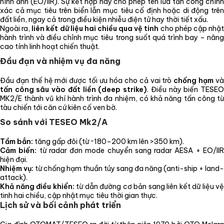
hình ảnh (EO/IIR). Sự kết hợp này cho phép tên lửa tấn công chính
xác cả mục tiêu trên biển lẫn mục tiêu cố định hoặc di động trên
đất liền, ngay cả trong điều kiện nhiễu điện tử hay thời tiết xấu.
Ngoài ra,
liên kết dữ liệu hai chiều qua vệ tinh
cho phép cập nhậ
hành trình và điều chỉnh mục tiêu trong suốt quá trình bay – nâng
cao tính linh hoạt chiến thuật.
Đầu đạn và nhiệm vụ đa năng
Đầu đạn thế hệ mới được tối ưu hóa cho cả vai trò
chống hạm
v
tấn công sâu vào đất liền (deep strike)
. Điều này biến TESE
MK2/E thành vũ khí hành trình đa nhiệm, có khả năng tấn công từ
tàu chiến tới căn cứ kiên cố ven bờ.
So sánh với TESEO Mk2/A
Tầm bắn:
tăng gấp đôi (từ ~180–200 km lên >350 km).
Cảm biến:
từ radar đơn mode chuyển sang radar AESA + EO/II
hiện đại.
Nhiệm vụ:
từ chống hạm thuần túy sang đa năng (anti-ship + land-
attack).
Khả năng điều khiển:
từ dẫn đường cơ bản sang liên kết dữ liệu vệ
tinh hai chiều, cập nhật mục tiêu thời gian thực.
Lịch sử và bối cảnh phát triển