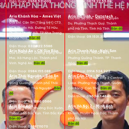
Điện thoại:
0968.531.009
Điện thoại:
0878.22.55.88
Ario Khánh Hòa – Ames Việt
Ario Hà Tĩnh – Datatech
Địa chỉ:
Số 304 , đường Nguyễn
Nam
Địa chỉ:
Căn 5H (Tầng trệt) CT3,
Du, Phường Thạch Quý, Thành
VCN Phước Hải, Đường Tố Hữu,
phố Hà Tĩnh, Tỉnh Hà Tĩnh.
Bản đồ
Phường Phước Hải, TP Nha Trang,
Điện thoại:
09.1531.3116
Khánh Hòa.
Bản đồ
Điện thoại:
037.922.5586
Ario Nghệ An – CN Gia Bảo
Ario Thanh Hóa -Nghi Sơn
Địa chỉ:
Số 107, Đường Đặng Như
Địa chỉ: Lô 81, MBQH 584,
Mai, Xã Hưng Lộc, Thành phố
Phường Quảng Thành, TP. Thanh
Vinh, Nghệ An.
Bản đồ
Hóa
.
Bản đồ
Điện thoại:
0984.155.088
Điện thoại:
0914.524.222
Ario Thái Nguyên – Bảo An
Ario Cần Thơ – Nino
Địa chỉ: Số 7-9, Tổ 2, Phường
Địa chỉ:
KDC Nam Long 2 Central
Đồng Quang, Thành phố Thái
Lake, Phường Hưng Thạnh, Quận
Nguyên, Tỉnh Thái Nguyên.
Bản
Cái Răng, Can Tho.
Bản đồ
đồ
Điện thoại:
096.947.4846
Điện thoại:
09.1266.0566
Ario Bắc Kạn
Ario Hà Nội 2 – Minh Anh
Địa chỉ:
Tổ 9B, Phường Đức Xuân,
Địa chỉ:
Thôn An Thọ, Xã An
Thành phố Bắc Kạn, Tỉnh Bắc Kạn.
Khánh, Huyện Hoài Đức, Thành
Bản đồ
phố Hà Nội.
Bản đồ
Điện thoại:
0988711070