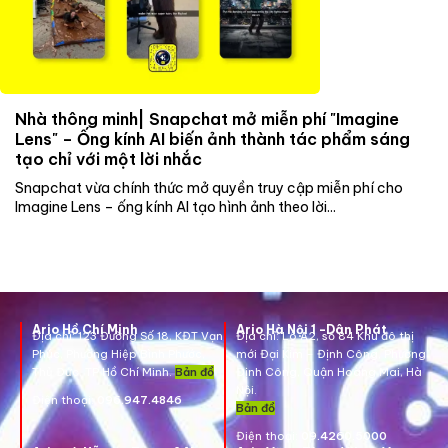
Nhà thông minh| Snapchat mở miễn phí "Imagine
Lens" – Ống kính AI biến ảnh thành tác phẩm sáng
tạo chỉ với một lời nhắc
Snapchat vừa chính thức mở quyền truy cập miễn phí cho
Imagine Lens – ống kính AI tạo hình ảnh theo lời...
Ario Hồ Chí Minh
Ario Hà Nội 1 -Dân Phát
Địa chỉ:
123 Đường Số 18, KĐT Vạn
Địa chỉ:
Lô A2, số 84 Khu đô thị
Phúc, Phường Hiệp Bình Phước,
mới Đại Kim – Định Công, Phường
Thủ Đức, TP Hồ Chí Minh.
Bản đồ
Định Công, Quận Hoàng Mai, Hà
Nội.
Điện thoại:
096.947.4846
Bản đồ
Điện thoại:
09.4260.5000