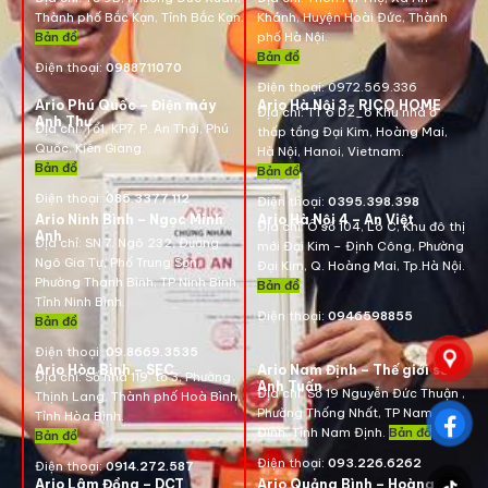
Thành phố Bắc Kạn, Tỉnh Bắc Kạn.
Khánh, Huyện Hoài Đức, Thành
Bản đồ
phố Hà Nội.
Bản đồ
Điện thoại:
0988711070
Điện thoại:
0972.569.336
Ario Phú Quốc – Điện máy
Ario Hà Nội 3- RICO HOME
Địa chỉ: TT 6 D2_6 Khu nhà ở
Anh Thư
Địa chỉ:
Tổ1, KP7, P. An Thới, Phú
thấp tầng Đại Kim, Hoàng Mai,
Quốc, Kiên Giang.
Hà Nội, Hanoi, Vietnam
.
Bản đồ
Bản đồ
Điện thoại:
085.3377.112
Điện thoại:
0395.398.398
Ario Ninh Bình – Ngọc Minh
Ario Hà Nội 4 – An Việt
Địa chỉ:
Ô số 104, Lô C, Khu đô thị
Anh
Địa chỉ:
SN 7, Ngõ 232, Đường
mới Đại Kim – Định Công, Phường
Ngô Gia Tự, Phố Trung Sơn,
Đại Kim, Q. Hoàng Mai, Tp.Hà Nội.
Phường Thanh Bình, TP Ninh Bình,
Bản đồ
Tỉnh Ninh Bình.
Điện thoại:
0946598855
Bản đồ
Điện thoại:
09.8669.3535
Ario Hòa Bình – SEC
Ario Nam Định – Thế giới số
Địa chỉ:
Số nhà 119, tổ 3, Phường
Anh Tuấn
Địa chỉ:
Số 19 Nguyễn Đức Thuận ,
Thịnh Lang, Thành phố Hoà Bình,
Phường Thống Nhất, TP Nam
Tỉnh Hòa Bình.
Định, Tỉnh Nam Định.
Bản đồ
Bản đồ
Điện thoại:
093.226.6262
Điện thoại:
0914.272.587
Ario Lâm Đồng – DCT
Ario Quảng Bình – Hoàng