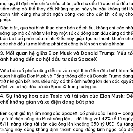
mọi quyết định vẫn chưa chắc chắn, bởi nhu cầu từ các nhà đầu tư
tiềm năng có thể thay đổi. Những người này yêu cầu không tiết lộ
danh tính cũng như phát ngôn công khai cho đến khi có sự cho
phép.
Đặc biệt, qua hai hình thức chào bán cổ phiếu, không chỉ các nhà
sáng lập mà cả nhân viên hay một số cổ đông ban đầu cũng có thể
bán bớt cổ phần của mình. Điều này giúp tạo ra thanh khoản cho
các nhà đầu tư mà không phải đợi công ty lên sàn chứng khoán.
3. Mối quan hệ giữa Elon Musk và Donald Trump: Yếu tố
ảnh hưởng đến cơ hội đầu tư của SpaceX
Việc bán cổ phiếu cũng diễn ra vào một thời điểm đặc biệt, khi mối
quan hệ giữa Elon Musk và Tổng thống đắc cử Donald Trump đang
trở nên gắn kết hơn. Điều này có thể ảnh hưởng lớn đến các quyết
định và cơ hội đầu tư của SpaceX trong tương lai.
4. Sự thăng hoa của Tesla và tài sản của Elon Musk: Đế
chế không gian và xe điện đang bứt phá
Bên cạnh giá trị tiềm năng của SpaceX, cổ phiếu của Tesla — công
ty ô tô điện cũng do Musk sáng lập — đã tăng vọt 42% kể từ ngày
5/11, nâng tổng tài sản của ông lên khoảng 353 tỷ USD. Sự tăng
trưởng này càng khẳng định thành công đáng kinh ngạc của đế