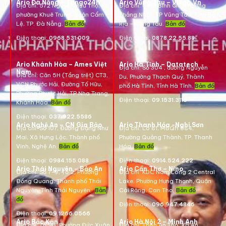
Ario Đà Nẵng – Tango24h
Ario Vũng Tàu – Vikgo.Vn
Địa chỉ: 572 Nguyễn Hữu Thọ,
Địa chỉ:
661B Bình Giã, Phường
phường Khuê Trung, quận Cẩm
Thắng Nhất, TP Vũng Tàu, Tỉnh Bà
Lệ, TP. Đà Nẵng.
Bản đồ
Rịa – Vũng Tàu.
Bản đồ
Điện thoại:
0968.531.009
Điện thoại:
0878.22.55.88
Ario Khánh Hòa – Ames Việt
Ario Hà Tĩnh – Datatech
Địa chỉ:
Số 304 , đường Nguyễn
Nam
Địa chỉ:
Căn 5H (Tầng trệt) CT3,
Du, Phường Thạch Quý, Thành
VCN Phước Hải, Đường Tố Hữu,
phố Hà Tĩnh, Tỉnh Hà Tĩnh.
Bản đồ
Phường Phước Hải, TP Nha Trang,
Điện thoại:
09.1531.3116
Khánh Hòa.
Bản đồ
Điện thoại:
037.922.5586
Ario Nghệ An – CN Gia Bảo
Ario Thanh Hóa -Nghi Sơn
Địa chỉ:
Số 107, Đường Đặng Như
Địa chỉ: Lô 81, MBQH 584,
Mai, Xã Hưng Lộc, Thành phố
Phường Quảng Thành, TP. Thanh
Vinh, Nghệ An.
Bản đồ
Hóa
.
Bản đồ
Điện thoại:
0984.155.088
Điện thoại:
0914.524.222
Ario Thái Nguyên – Bảo An
Ario Cần Thơ – Nino
Địa chỉ: Số 7-9, Tổ 2, Phường
Địa chỉ:
KDC Nam Long 2 Central
Đồng Quang, Thành phố Thái
Lake, Phường Hưng Thạnh, Quận
Nguyên, Tỉnh Thái Nguyên.
Bản
Cái Răng, Can Tho.
Bản đồ
đồ
Điện thoại:
096.947.4846
Điện thoại:
09.1266.0566
Ario Bắc Kạn
Ario Hà Nội 2 – Minh Anh
Địa chỉ:
Tổ 9B, Phường Đức Xuân,
Địa chỉ:
Thôn An Thọ, Xã An