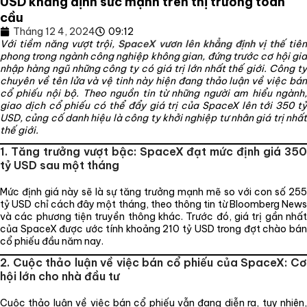
USD khẳng định sức mạnh trên thị trường toàn
cầu
Tháng 12 4, 2024
09:12
Với tiềm năng vượt trội,
SpaceX vươn lên khẳng định vị thế
tiê
phong trong ngành công nghiệp không gian, đứng trước cơ hội gia
nhập hàng ngũ những công ty có giá trị lớn nhất thế giới. Công ty
chuyên về tên lửa và vệ tinh này hiện đang thảo luận về việc bán
cổ phiếu nội bộ. Theo nguồn tin từ những người am hiểu ngành,
giao dịch cổ phiếu có thể đẩy giá trị của SpaceX lên tới 350 tỷ
USD, củng cố danh hiệu là công ty khởi nghiệp tư nhân giá trị nhất
thế giới.
1. Tăng trưởng vượt bậc: SpaceX đạt mức định giá 350
tỷ USD sau một tháng
Mức định giá này sẽ là sự tăng trưởng mạnh mẽ so với con số 255
tỷ USD chỉ cách đây một tháng, theo thông tin từ Bloomberg News
và các phương tiện truyền thông khác. Trước đó, giá trị gần nhất
của SpaceX được ước tính khoảng 210 tỷ USD trong đợt chào bán
cổ phiếu đầu năm nay.
2. Cuộc thảo luận về việc bán cổ phiếu của SpaceX: Cơ
hội lớn cho nhà đầu tư
Cuộc thảo luận về việc bán cổ phiếu vẫn đang diễn ra, tuy nhiên,