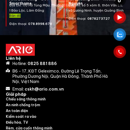
Smarthome
Nguyên
Địa chỉ: 170 Hồ Tùng Mậu, Phường
Địa chỉ: số 5 xóm 6, thôn Văn La,
1 Bảo Lộc, Lâm Đồng
xã Lương Ninh, huyện Quảng Bình
Bản đồ
Điện thoại:
0878273727
Điện thoại:
078.8998.678
Liên hệ
Hotline:
0825 881 886
B6 - 17, KĐT Geleximco, Đường Lê Trọng Tấn,
Phường Dương Nội, Quận Hà Đông, Thành Phố Hà
Nội, Việt Nam
Email:
cskh@ario.com.vn
Giải pháp
Chiếu sáng thông minh
An ninh chống trộm
An toàn điện
Kiểm soát ra vào
Điều hòa, TV
Rèm, cửa cuốn thông minh