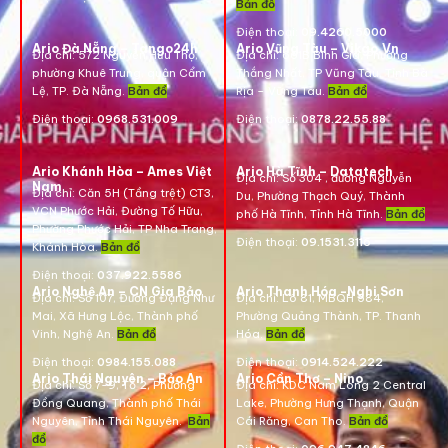
Bản đồ
Điện thoại:
09.4260.5000
Ario Đà Nẵng – Tango24h
Ario Vũng Tàu – Vikgo.Vn
Địa chỉ: 572 Nguyễn Hữu Thọ,
Địa chỉ:
661B Bình Giã, Phường
phường Khuê Trung, quận Cẩm
Thắng Nhất, TP Vũng Tàu, Tỉnh Bà
Lệ, TP. Đà Nẵng.
Bản đồ
Rịa – Vũng Tàu.
Bản đồ
Điện thoại:
0968.531.009
Điện thoại:
0878.22.55.88
Ario Khánh Hòa – Ames Việt
Ario Hà Tĩnh – Datatech
Địa chỉ:
Số 304 , đường Nguyễn
Nam
Địa chỉ:
Căn 5H (Tầng trệt) CT3,
Du, Phường Thạch Quý, Thành
VCN Phước Hải, Đường Tố Hữu,
phố Hà Tĩnh, Tỉnh Hà Tĩnh.
Bản đồ
Phường Phước Hải, TP Nha Trang,
Điện thoại:
09.1531.3116
Khánh Hòa.
Bản đồ
Điện thoại:
037.922.5586
Ario Nghệ An – CN Gia Bảo
Ario Thanh Hóa -Nghi Sơn
Địa chỉ:
Số 107, Đường Đặng Như
Địa chỉ: Lô 81, MBQH 584,
Mai, Xã Hưng Lộc, Thành phố
Phường Quảng Thành, TP. Thanh
Vinh, Nghệ An.
Bản đồ
Hóa
.
Bản đồ
Điện thoại:
0984.155.088
Điện thoại:
0914.524.222
Ario Thái Nguyên – Bảo An
Ario Cần Thơ – Nino
Địa chỉ: Số 7-9, Tổ 2, Phường
Địa chỉ:
KDC Nam Long 2 Central
Đồng Quang, Thành phố Thái
Lake, Phường Hưng Thạnh, Quận
Nguyên, Tỉnh Thái Nguyên.
Bản
Cái Răng, Can Tho.
Bản đồ
đồ