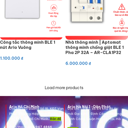
Công tắc thông minh BLE 1
Nhà thông minh | Aptomat
nút Ario Vuông
thông minh chống giật BLE 1
Pha 2P 32A – AR-CLA1P32
1.100.000
₫
6.000.000
₫
Tìm hiểu thêm
Tìm hiểu thêm
Load more products
Ario Hồ Chí Minh
Ario Hà Nội 1 -Dân Phát
Địa chỉ:
123 Đường Số 18, KĐT Vạn
Địa chỉ:
Lô A2, số 84 Khu đô thị
Phúc, Phường Hiệp Bình Phước,
mới Đại Kim – Định Công, Phường
Thủ Đức, TP Hồ Chí Minh.
Bản đồ
Định Công, Quận Hoàng Mai, Hà
Nội.
Điện thoại:
096.947.4846