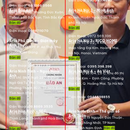
Điện thoại:
096.947.4846
Điện thoại:
09.1266.0566
Ario Bắc Kạn
Ario Hà Nội 2 – Minh Anh
Địa chỉ:
Tổ 9B, Phường Đức Xuân,
Địa chỉ:
Thôn An Thọ, Xã An
Thành phố Bắc Kạn, Tỉnh Bắc Kạn.
Khánh, Huyện Hoài Đức, Thành
Bản đồ
phố Hà Nội.
Bản đồ
Điện thoại:
0988711070
Điện thoại:
0972.569.336
Ario Phú Quốc – Điện máy
Ario Hà Nội 3- RICO HOME
Địa chỉ: TT 6 D2_6 Khu nhà ở
Anh Thư
Địa chỉ:
Tổ1, KP7, P. An Thới, Phú
thấp tầng Đại Kim, Hoàng Mai,
Quốc, Kiên Giang.
Hà Nội, Hanoi, Vietnam
.
Bản đồ
Bản đồ
Điện thoại:
085.3377.112
Điện thoại:
0395.398.398
Ario Ninh Bình – Ngọc Minh
Ario Hà Nội 4 – An Việt
Địa chỉ:
Ô số 104, Lô C, Khu đô thị
Anh
Địa chỉ:
SN 7, Ngõ 232, Đường
mới Đại Kim – Định Công, Phường
Ngô Gia Tự, Phố Trung Sơn,
Đại Kim, Q. Hoàng Mai, Tp.Hà Nội.
Phường Thanh Bình, TP Ninh Bình,
Bản đồ
Tỉnh Ninh Bình.
Điện thoại:
0946598855
Bản đồ
Điện thoại:
09.8669.3535
Ario Hòa Bình – SEC
Ario Nam Định – Thế giới số
Địa chỉ:
Số nhà 119, tổ 3, Phường
Anh Tuấn
Địa chỉ:
Số 19 Nguyễn Đức Thuận ,
Thịnh Lang, Thành phố Hoà Bình,
Phường Thống Nhất, TP Nam
Tỉnh Hòa Bình.
Định, Tỉnh Nam Định.
Bản đồ
Bản đồ