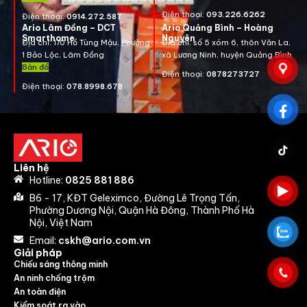
Điện thoại:
093.226.6262
Điện thoại:
0914.272.587
Ario Lâm Đồng – DCT
Ario Quảng Bình – Hoàng
Smarthome
Nguyên
Địa chỉ: 170 Hồ Tùng Mậu, Phường
Địa chỉ: số 5 xóm 6, thôn Văn La,
1 Bảo Lộc, Lâm Đồng
xã Lương Ninh, huyện Quảng Bình
Bản đồ
Điện thoại:
0878273727
Điện thoại:
078.8998.678
Liên hệ
Hotline:
0825 881 886
B6 - 17, KĐT Geleximco, Đường Lê Trọng Tấn,
Phường Dương Nội, Quận Hà Đông, Thành Phố Hà
Nội, Việt Nam
Email:
cskh@ario.com.vn
Giải pháp
Chiếu sáng thông minh
An ninh chống trộm
An toàn điện
Kiểm soát ra vào