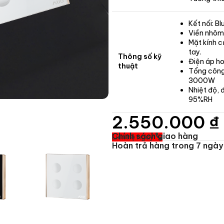
Kết nối: B
Viền nhôm,
Mặt kính c
tay.
Thông số kỹ
Điện áp h
thuật
Tổng công 
3000W
Nhiệt độ, 
95%RH
2.550.000
₫
Chính sách giao hàng
Liên hệ ngay
Hoàn trả hàng trong 7 ngày