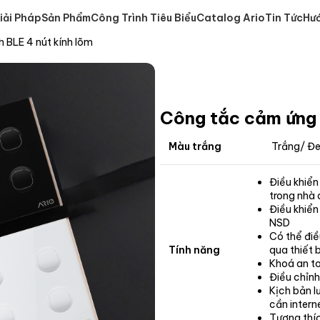
iải Pháp
Sản Phẩm
Công Trình Tiêu Biểu
Catalog Ario
Tin Tức
Hư
 BLE 4 nút kính lõm
Công tắc cảm ứng 
Màu trắng
Trắng/ Đ
Điều khiển
trong nhà
Điều khiển
NSD
Có thể điề
Tính năng
qua thiết b
Khoá an t
Điều chỉnh
Kịch bản l
cần intern
Tương thíc