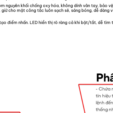
ôm nguyên khối chống oxy hóa, không dính vân tay, bảo vệ 
 giữ cho mặt công tắc luôn sạch sẽ, sáng bóng, dễ dàng v
o điểm nhấn. LED hiển thị rõ ràng cả khi bật/tắt, dễ tìm 