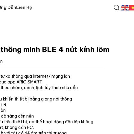
ớng Dẫn
Liên Hệ
thông minh BLE 4 nút kính lõm
en
 từ xa thông qua Internet/ mạng lan
 qua app ARIO SMART
 theo nhóm, cảnh, lịch tùy theo nhu cầu
u khiển thiết bị bằng giọng nói thông
ị IR
oàn
 độ sáng đèn nền
ưu trên thiết bị, có thể hoạt động độc lập không
et, không cần HC.
h với tất cả đế âm trên thị trường.