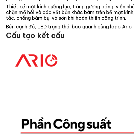
Thiết kế mặt kính cường lực, tráng gương bóng, viền nh
chặn mồ hôi và các vết bẩn khác bám trên bề mặt kính,
tắc, chống bám bụi và sơn khi hoàn thiện công trình.
Bên cạnh đó, LED trạng thái bao quanh cùng logo Ario tạ
Cấu tạo kết cấu