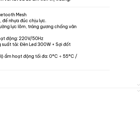
luetooth Mesh
 đế nhựa đúc chịu lực.
ường lực lõm, tráng gương chống vân
oạt động: 220V/50Hz
suất tải: Đèn Led 300W + Sợi đốt
độ ẩm hoạt động tối đa: 0°C ÷ 55°C /