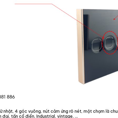
chữ nhật, 4 góc vuông, nút cảm ứng rõ nét, một chạm là ch
đại, tấn cổ điển, Industrial, vintage, …