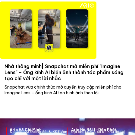
Nhà thông minh| Snapchat mở miễn phí "Imagine
Lens" – Ống kính AI biến ảnh thành tác phẩm sáng
tạo chỉ với một lời nhắc
Snapchat vừa chính thức mở quyền truy cập miễn phí cho
Imagine Lens – ống kính AI tạo hình ảnh theo lời...
Ario Hồ Chí Minh
Ario Hà Nội 1 -Dân Phát
Địa chỉ:
123 Đường Số 18, KĐT Vạn
Địa chỉ:
Lô A2, số 84 Khu đô thị