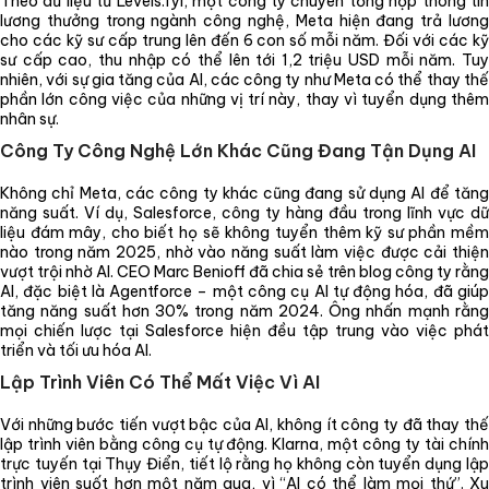
Theo dữ liệu từ Levels.fyi, một công ty chuyên tổng hợp thông tin
lương thưởng trong ngành công nghệ, Meta hiện đang trả lương
cho các kỹ sư cấp trung lên đến 6 con số mỗi năm. Đối với các kỹ
sư cấp cao, thu nhập có thể lên tới 1,2 triệu USD mỗi năm. Tuy
nhiên, với sự gia tăng của AI, các công ty như Meta có thể thay thế
phần lớn công việc của những vị trí này, thay vì tuyển dụng thêm
nhân sự.
Công Ty Công Nghệ Lớn Khác Cũng Đang Tận Dụng AI
Không chỉ Meta, các công ty khác cũng đang sử dụng AI để tăng
năng suất. Ví dụ, Salesforce, công ty hàng đầu trong lĩnh vực dữ
liệu đám mây, cho biết họ sẽ không tuyển thêm kỹ sư phần mềm
nào trong năm 2025, nhờ vào năng suất làm việc được cải thiện
vượt trội nhờ AI. CEO Marc Benioff đã chia sẻ trên blog công ty rằng
AI, đặc biệt là Agentforce – một công cụ AI tự động hóa, đã giúp
tăng năng suất hơn 30% trong năm 2024. Ông nhấn mạnh rằng
mọi chiến lược tại Salesforce hiện đều tập trung vào việc phát
triển và tối ưu hóa AI.
Lập Trình Viên Có Thể Mất Việc Vì AI
Với những bước tiến vượt bậc của AI, không ít công ty đã thay thế
lập trình viên bằng công cụ tự động. Klarna, một công ty tài chính
trực tuyến tại Thụy Điển, tiết lộ rằng họ không còn tuyển dụng lập
trình viên suốt hơn một năm qua, vì “AI có thể làm mọi thứ”. Xu