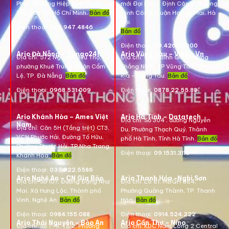
Phúc, Phường Hiệp Bình Phước,
mới Đại Kim – Định Công, Phường
Thủ Đức, TP Hồ Chí Minh.
Bản đồ
Định Công, Quận Hoàng Mai, Hà
Nội.
Điện thoại:
096.947.4846
Bản đồ
Điện thoại:
09.4260.5000
Ario Đà Nẵng – Tango24h
Ario Vũng Tàu – Vikgo.Vn
Địa chỉ: 572 Nguyễn Hữu Thọ,
Địa chỉ:
661B Bình Giã, Phường
phường Khuê Trung, quận Cẩm
Thắng Nhất, TP Vũng Tàu, Tỉnh Bà
Lệ, TP. Đà Nẵng.
Bản đồ
Rịa – Vũng Tàu.
Bản đồ
Điện thoại:
0968.531.009
Điện thoại:
0878.22.55.88
Ario Khánh Hòa – Ames Việt
Ario Hà Tĩnh – Datatech
Địa chỉ:
Số 304 , đường Nguyễn
Nam
Địa chỉ:
Căn 5H (Tầng trệt) CT3,
Du, Phường Thạch Quý, Thành
VCN Phước Hải, Đường Tố Hữu,
phố Hà Tĩnh, Tỉnh Hà Tĩnh.
Bản đồ
Phường Phước Hải, TP Nha Trang,
Điện thoại:
09.1531.3116
Khánh Hòa.
Bản đồ
Điện thoại:
037.922.5586
Ario Nghệ An – CN Gia Bảo
Ario Thanh Hóa -Nghi Sơn
Địa chỉ:
Số 107, Đường Đặng Như
Địa chỉ: Lô 81, MBQH 584,
Mai, Xã Hưng Lộc, Thành phố
Phường Quảng Thành, TP. Thanh
Vinh, Nghệ An.
Bản đồ
Hóa
.
Bản đồ
Điện thoại:
0984.155.088
Điện thoại:
0914.524.222
Ario Thái Nguyên – Bảo An
Ario Cần Thơ – Nino
Địa chỉ: Số 7-9, Tổ 2, Phường
Địa chỉ:
KDC Nam Long 2 Central