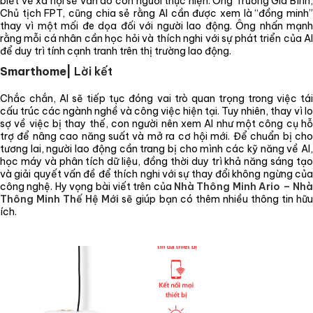
biết về xã hội sẽ vẫn do con người thực hiện. Ông Trương Gia Bình,
Chủ tịch FPT, cũng chia sẻ rằng AI cần được xem là “đồng minh”
thay vì một mối đe dọa đối với người lao động. Ông nhấn mạnh
rằng mỗi cá nhân cần học hỏi và thích nghi với sự phát triển của AI
để duy trì tính cạnh tranh trên thị trường lao động.
Smarthome|
Lời kết
Chắc chắn, AI sẽ tiếp tục đóng vai trò quan trọng trong việc tái
cấu trúc các ngành nghề và công việc hiện tại. Tuy nhiên, thay vì lo
sợ về việc bị thay thế, con người nên xem AI như một công cụ hỗ
trợ để nâng cao năng suất và mở ra cơ hội mới. Để chuẩn bị cho
tương lai, người lao động cần trang bị cho mình các kỹ năng về AI,
học máy và phân tích dữ liệu, đồng thời duy trì khả năng sáng tạo
và giải quyết vấn đề để thích nghi với sự thay đổi không ngừng của
công nghệ. Hy vọng bài viết trên của
Nhà Thông Minh Ario – Nh
Thông Minh Thế Hệ Mới
sẽ giúp bạn có thêm nhiều thông tin hữ
ích.