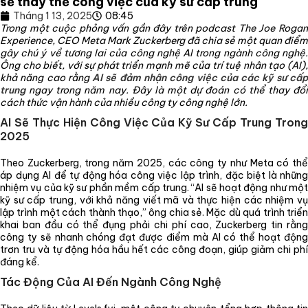
sẽ thay thế công việc của kỹ sư cấp trung
Tháng 1 13, 2025
08:45
Trong một cuộc phỏng vấn gần đây trên podcast The Joe Rogan
Experience, CEO Meta Mark Zuckerberg đã chia sẻ một quan điểm
gây chú ý về tương lai của công nghệ AI trong ngành công nghệ.
Ông cho biết, với sự phát triển mạnh mẽ của trí tuệ nhân tạo (AI),
khả năng cao rằng
AI sẽ đảm nhận công việc của các kỹ sư cấ
trung
ngay trong năm nay. Đây là một dự đoán có thể thay đổi
cách thức vận hành của nhiều công ty công nghệ lớn.
AI Sẽ Thực Hiện Công Việc Của Kỹ Sư Cấp Trung Trong
2025
Theo Zuckerberg, trong năm 2025, các công ty như Meta có thể
áp dụng AI để tự động hóa công việc lập trình, đặc biệt là những
nhiệm vụ của kỹ sư phần mềm cấp trung. “AI sẽ hoạt động như một
kỹ sư cấp trung, với khả năng viết mã và thực hiện các nhiệm vụ
lập trình một cách thành thạo,” ông chia sẻ. Mặc dù quá trình triển
khai ban đầu có thể đụng phải chi phí cao, Zuckerberg tin rằng
công ty sẽ nhanh chóng đạt được điểm mà AI có thể hoạt động
trơn tru và tự động hóa hầu hết các công đoạn, giúp giảm chi phí
đáng kể.
Tác Động Của AI Đến Ngành Công Nghệ