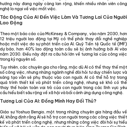
hướng này đang ngày càng lan rộng, khiến nhiều nhân viên công
nghệ lo ngại về việc mất việc.
Tác Động Của AI Đến Việc Làm Và Tương Lai Của Người
Lao Động
Theo một báo cáo của McKinsey & Company, vào năm 2030, hơn
12 triệu người lao động tại Mỹ có thể phải thay đổi nghề nghiệp
hoặc mất việc do sự phát triển của AI. Quỹ Tiền tệ Quốc tế (IMF)
dự báo, hơn 40% lao động toàn cầu sẽ bị ảnh hưởng bởi AI vào
năm 2030. Điều này đặt ra câu hỏi lớn về tương lai của công việc
trong kỷ nguyên số.
Tuy nhiên, các chuyên gia cho rằng, mặc dù AI có thể thay thế một
số công việc, nhưng những ngành nghề đòi hỏi tư duy chiến lược và
sáng tạo vẫn sẽ phụ thuộc vào con người. AI có thể hỗ trợ trong
quá trình thiết kế và phát triển công nghệ, nhưng sẽ khó có thể
thay thế hoàn toàn vai trò của con người trong các lĩnh vực yêu
cầu hiểu biết sâu rộng về xã hội và bối cảnh ứng dụng công nghệ.
Tương Lai Của AI: Đồng Minh Hay Đối Thủ?
Giáo sư Yoshua Bengio, một trong những chuyên gia hàng đầu về
AI, khẳng định rằng AI sẽ hỗ trợ con người trong các công việc thiết
kế và phát triển công nghệ, nhưng những công việc đòi hỏi sự hiểu