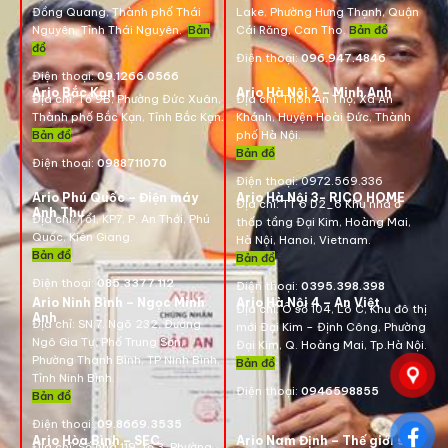
Đồng Quang, Thành phố Thái
Lake, Phường Hưng Thạnh, Quận
Nguyên, Tỉnh Thái Nguyên.
Bản
Cái Răng, Can Tho.
Bản đồ
đồ
Điện thoại:
096.947.4846
Điện thoại:
09.1266.0566
Ario Bắc Kạn
Ario Hà Nội 2 – Minh Anh
Địa chỉ:
Tổ 9B, Phường Đức Xuân,
Địa chỉ:
Thôn An Thọ, Xã An
Thành phố Bắc Kạn, Tỉnh Bắc Kạn.
Khánh, Huyện Hoài Đức, Thành
Bản đồ
phố Hà Nội.
Bản đồ
Điện thoại:
0988711070
Điện thoại:
0972.569.336
Ario Phú Quốc – Điện máy
Ario Hà Nội 3- RICO HOME
Địa chỉ: TT 6 D2_6 Khu nhà ở
Anh Thư
Địa chỉ:
Tổ1, KP7, P. An Thới, Phú
thấp tầng Đại Kim, Hoàng Mai,
Quốc, Kiên Giang.
Hà Nội, Hanoi, Vietnam
.
Bản đồ
Bản đồ
Điện thoại:
085.3377.112
Điện thoại:
0395.398.398
Ario Ninh Bình – Ngọc Minh
Ario Hà Nội 4 – An Việt
Địa chỉ:
Ô số 104, Lô C, Khu đô thị
Anh
Địa chỉ:
SN 7, Ngõ 232, Đường
mới Đại Kim – Định Công, Phường
Ngô Gia Tự, Phố Trung Sơn,
Đại Kim, Q. Hoàng Mai, Tp.Hà Nội.
Phường Thanh Bình, TP Ninh Bình,
Bản đồ
Tỉnh Ninh Bình.
Điện thoại:
0946598855
Bản đồ
Điện thoại:
09.8669.3535
Ario Hòa Bình – SEC
Ario Nam Định – Thế giới số
Địa chỉ:
Số nhà 119, tổ 3, Phường