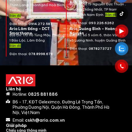
Anh Tuấn
Địa chỉ:
Số 19 Nguyễn Đức Thuận ,
Thịnh Lang, Thành phố Hoà Bình,
Phường Thống Nhất, TP Nam
Tỉnh Hòa Bình.
Định, Tỉnh Nam Định.
Bản đồ
Bản đồ
Điện thoại:
093.226.6262
Điện thoại:
0914.272.587
Ario Lâm Đồng – DCT
Ario Quảng Bình – Hoàng
Smarthome
Nguyên
Địa chỉ: 170 Hồ Tùng Mậu, Phường
Địa chỉ: số 5 xóm 6, thôn Văn La,
1 Bảo Lộc, Lâm Đồng
xã Lương Ninh, huyện Quảng Bình
Bản đồ
Điện thoại:
0878273727
Điện thoại:
078.8998.678
Liên hệ
Hotline:
0825 881 886
B6 - 17, KĐT Geleximco, Đường Lê Trọng Tấn,
Phường Dương Nội, Quận Hà Đông, Thành Phố Hà
Nội, Việt Nam
Email:
cskh@ario.com.vn
Giải pháp
Chiếu sáng thông minh