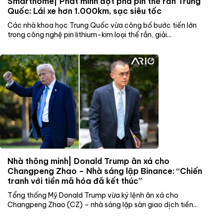
Smarthome| Phát minh đột phá pin thể rắn Trung
Quốc: Lái xe hơn 1.000km, sạc siêu tốc
Các nhà khoa học Trung Quốc vừa công bố bước tiến lớn
trong công nghệ pin lithium-kim loại thể rắn, giải...
Nhà thông minh| Donald Trump ân xá cho
Changpeng Zhao – Nhà sáng lập Binance: “Chiến
tranh với tiền mã hóa đã kết thúc”
Tổng thống Mỹ Donald Trump vừa ký lệnh ân xá cho
Changpeng Zhao (CZ) – nhà sáng lập sàn giao dịch tiền...