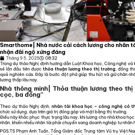
Smarthome| Nhà nước cải cách lương cho nhân tà
nhận đãi ngộ xứng đáng
Tháng 9 5, 2025
08:32
Trong dự thảo Nghị định hướng dẫn Luật Khoa học, Công nghệ và 
sẽ lần đầu tiên được
thỏa thuận lương theo thị trường
, đồng t
quả nghiên cứu
. Đây là bước đột phá giúp thu hút và giữ chân nh
lương thấp lâu nay.
Nhà thông minh| Thỏa thuận lương theo thị
cọc, ba đồng”
Theo dự thảo Nghị định,
nhân tài khoa học – công nghệ có t
chức sử dụng, dựa trên giá trị đóng góp và mặt bằng thị trường.
Điều này khắc phục thực trạng lâu nay, khi lương cho nhà khoa học 
nhân, khiến nhiều nhân tài phải chuyển sang doanh nghiệp tư nhân 
PGS.TS Phạm Anh Tuấn, Tổng Giám đốc Trung tâm Vũ trụ Việt Nam, 