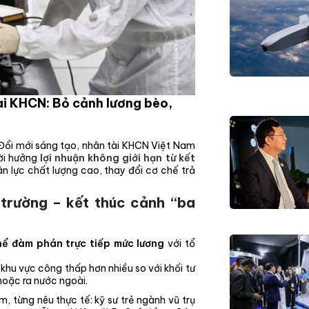
i KHCN: Bỏ cảnh lương bèo,
Đổi mới sáng tạo, nhân tài KHCN Việt Nam
hời hưởng
lợi nhuận không giới hạn từ kết
ân lực chất lượng cao, thay đổi cơ chế trả
 trường – kết thúc cảnh “ba
hể đàm phán trực tiếp mức lương
với tổ
khu vực công thấp hơn nhiều so với khối tư
hoặc ra nước ngoài.
từng nêu thực tế: kỹ sư trẻ ngành vũ trụ