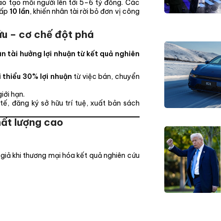
ào tạo mỗi người lên tới 5–6 tỷ đồng. Các
gấp
10 lần
, khiến nhân tài rời bỏ đơn vị công
ứu – cơ chế đột phá
 tài hưởng lợi nhuận từ kết quả nghiên
i thiểu 30% lợi nhuận
từ việc bán, chuyển
iới hạn.
tế, đăng ký sở hữu trí tuệ, xuất bản sách
hất lượng cao
giả khi thương mại hóa kết quả nghiên cứu