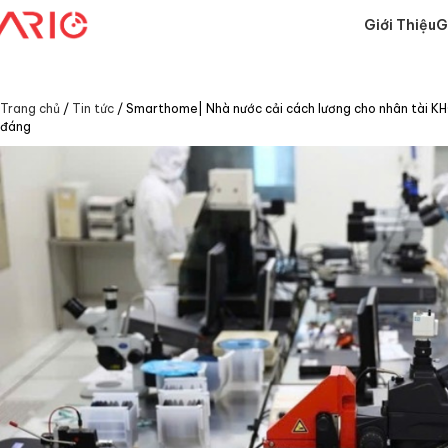
Giới Thiệu
G
Trang chủ
/
Tin tức
/
Smarthome| Nhà nước cải cách lương cho nhân tài KH
đáng