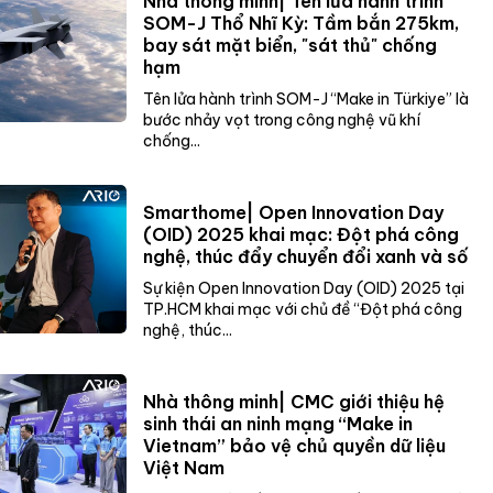
Nhà thông minh| Tên lửa hành trình
SOM-J Thổ Nhĩ Kỳ: Tầm bắn 275km,
bay sát mặt biển, "sát thủ" chống
hạm
Tên lửa hành trình SOM-J “Make in Türkiye” là
bước nhảy vọt trong công nghệ vũ khí
chống...
Smarthome| Open Innovation Day
(OID) 2025 khai mạc: Đột phá công
nghệ, thúc đẩy chuyển đổi xanh và số
Sự kiện Open Innovation Day (OID) 2025 tại
TP.HCM khai mạc với chủ đề “Đột phá công
nghệ, thúc...
Nhà thông minh| CMC giới thiệu hệ
sinh thái an ninh mạng “Make in
Vietnam” bảo vệ chủ quyền dữ liệu
Việt Nam