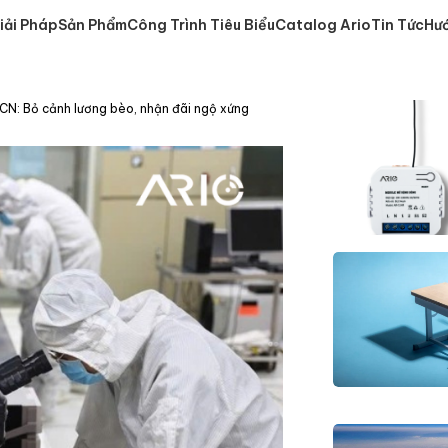
iải Pháp
Sản Phẩm
Công Trình Tiêu Biểu
Catalog Ario
Tin Tức
Hư
CN: Bỏ cảnh lương bèo, nhận đãi ngộ xứng