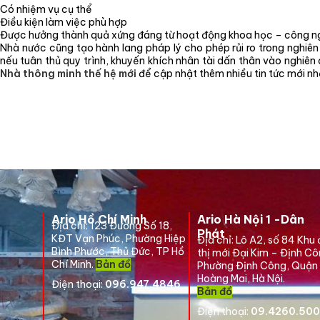
Có nhiệm vụ cụ thể
Điều kiện làm việc phù hợp
Được hưởng thành quả xứng đáng từ hoạt động khoa học – công ng
Nhà nước cũng tạo hành lang pháp lý cho phép rủi ro trong nghiên
nếu tuân thủ quy trình, khuyến khích nhân tài dấn thân vào nghiên
Nhà thông minh thế hệ mới
để cập nhật thêm nhiều tin tức mới nh
Ario Hồ Chí Minh
Ario Hà Nội 1 -Dân
Địa chỉ:
123 Đường Số 18,
Phát
KĐT Vạn Phúc, Phường Hiệp
Địa chỉ:
Lô A2, số 84 Khu
Bình Phước, Thủ Đức, TP Hồ
thị mới Đại Kim – Định Cô
Chí Minh.
Bản đồ
Phường Định Công, Quận
Hoàng Mai, Hà Nội.
Điện thoại:
096.947.4846
Bản đồ
Điện thoại:
09.4260.50