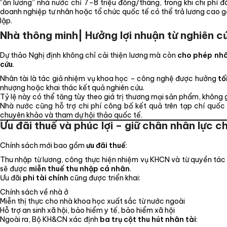
“ăn lương” nhà nước chỉ 7–8 triệu đồng/tháng, trong khi chi phí đ
doanh nghiệp tư nhân hoặc tổ chức quốc tế có thể trả lương cao 
lập.
Nhà thông minh| Hưởng lợi nhuận từ nghiên c
Dự thảo Nghị định không chỉ cải thiện lương mà còn
cho phép nhân
cứu
.
Nhân tài là tác giả nhiệm vụ khoa học – công nghệ được hưởng
tố
nhượng hoặc khai thác kết quả nghiên cứu.
Tỷ lệ này có thể tăng tùy theo giá trị thương mại sản phẩm, không g
Nhà nước cũng hỗ trợ chi phí công bố kết quả trên tạp chí quốc 
chuyên khảo và tham dự hội thảo quốc tế.
Ưu đãi thuế và phúc lợi – giữ chân nhân lực c
Chính sách mới bao gồm
ưu đãi thuế
:
Thu nhập từ lương, công thực hiện nhiệm vụ KHCN và từ quyền tác 
sẽ được
miễn thuế thu nhập cá nhân
.
Ưu đãi
phi tài chính
cũng được triển khai:
Chính sách về nhà ở
Miễn thị thực cho nhà khoa học xuất sắc từ nước ngoài
Hỗ trợ an sinh xã hội, bảo hiểm y tế, bảo hiểm xã hội
Ngoài ra, Bộ KH&CN xác định
ba trụ cột thu hút nhân tài
: