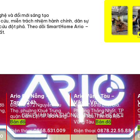
hệ và đổi mới sáng tạo
 cứu, miễn trách nhiệm hành chính, dân sự
 cứu đột phá. Theo dõi
SmartHome Ario –
ất.
Ario Đà Nẵng –
Ario Vũng Tàu –
Tango24h
Vikgo.Vn
 đô
Địa chỉ: 572 Nguyễn Hữu
Địa chỉ:
661B Bình Giã,
Đ
ng,
Thọ, phường Khuê Trung,
Phường Thắng Nhất, TP
C
quận Cẩm Lệ, TP. Đà Nẵng.
Vũng Tàu, Tỉnh Bà Rịa –
T
Bản đồ
Vũng Tàu.
Bản đồ
T
Điện thoại:
0968.531.009
Điện thoại:
0878.22.55.88
00
Đ