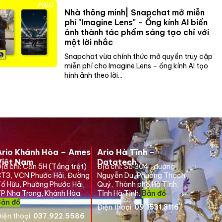
Nhà thông minh| Snapchat mở miễn
phí "Imagine Lens" – Ống kính AI biến
ảnh thành tác phẩm sáng tạo chỉ với
một lời nhắc
Snapchat vừa chính thức mở quyền truy cập
miễn phí cho Imagine Lens – ống kính AI tạo
hình ảnh theo lời...
Ario Khánh Hòa – Ames
Ario Hà Tĩnh –
Việt Nam
Datatech
ịa chỉ:
Căn 5H (Tầng trệt)
Địa chỉ:
Số 304 , đường
T3, VCN Phước Hải, Đường
Nguyễn Du, Phường Thạch
ố Hữu, Phường Phước Hải,
Quý, Thành phố Hà Tĩnh,
P Nha Trang, Khánh Hòa.
Tỉnh Hà Tĩnh.
Bản đồ
Bản đồ
Điện thoại:
09.1531.3116
iện thoại:
037.922.5586