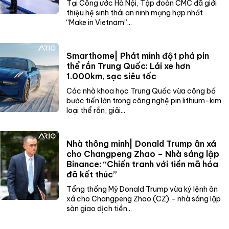
Tại Công ước Hà Nội, Tập đoàn CMC đã giới
thiệu hệ sinh thái an ninh mạng hợp nhất
“Make in Vietnam”...
Smarthome| Phát minh đột phá pin
thể rắn Trung Quốc: Lái xe hơn
1.000km, sạc siêu tốc
Các nhà khoa học Trung Quốc vừa công bố
bước tiến lớn trong công nghệ pin lithium-kim
loại thể rắn, giải...
Nhà thông minh| Donald Trump ân xá
cho Changpeng Zhao – Nhà sáng lập
Binance: “Chiến tranh với tiền mã hóa
đã kết thúc”
Tổng thống Mỹ Donald Trump vừa ký lệnh ân
xá cho Changpeng Zhao (CZ) – nhà sáng lập
sàn giao dịch tiền...