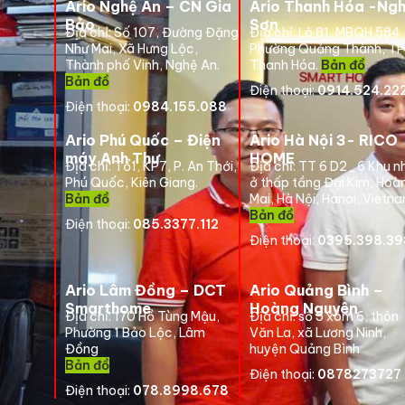
Ario Nghệ An – CN Gia
Ario Thanh Hóa -Ngh
Bảo
Sơn
Địa chỉ:
Số 107, Đường Đặng
Địa chỉ: Lô 81, MBQH 584,
Như Mai, Xã Hưng Lộc,
Phường Quảng Thành, TP
Thành phố Vinh, Nghệ An.
Thanh Hóa
.
Bản đồ
Bản đồ
Điện thoại:
0914.524.22
Điện thoại:
0984.155.088
Ario Phú Quốc – Điện
Ario Hà Nội 3- RICO
máy Anh Thư
HOME
Địa chỉ:
Tổ1, KP7, P. An Thới,
Địa chỉ: TT 6 D2_6 Khu n
Phú Quốc, Kiên Giang.
ở thấp tầng Đại Kim, Hoà
Bản đồ
Mai, Hà Nội, Hanoi, Vietn
Bản đồ
Điện thoại:
085.3377.112
Điện thoại:
0395.398.39
Ario Lâm Đồng – DCT
Ario Quảng Bình –
Smarthome
Hoàng Nguyên
Địa chỉ: 170 Hồ Tùng Mậu,
Địa chỉ: số 5 xóm 6, thôn
Phường 1 Bảo Lộc, Lâm
Văn La, xã Lương Ninh,
Đồng
huyện Quảng Bình
Bản đồ
Điện thoại:
0878273727
Điện thoại:
078.8998.678