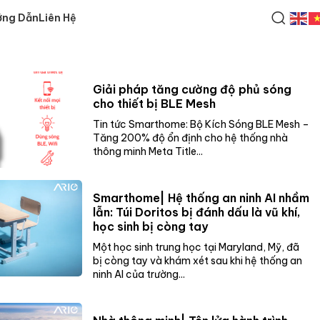
ớng Dẫn
Liên Hệ
Giải pháp tăng cường độ phủ sóng
cho thiết bị BLE Mesh
Tin tức Smarthome: Bộ Kích Sóng BLE Mesh –
Tăng 200% độ ổn định cho hệ thống nhà
thông minh Meta Title...
Smarthome| Hệ thống an ninh AI nhầm
lẫn: Túi Doritos bị đánh dấu là vũ khí,
học sinh bị còng tay
Một học sinh trung học tại Maryland, Mỹ, đã
bị còng tay và khám xét sau khi hệ thống an
ninh AI của trường...