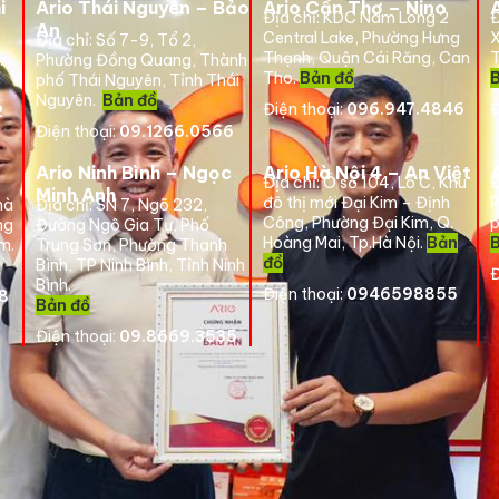
i
Ario Thái Nguyên – Bảo
Ario Cần Thơ – Nino
Địa chỉ:
KDC Nam Long 2
Đ
An
Central Lake, Phường Hưng
X
Địa chỉ: Số 7-9, Tổ 2,
Thạnh, Quận Cái Răng, Can
T
.
Phường Đồng Quang, Thành
Tho.
Bản đồ
phố Thái Nguyên, Tỉnh Thái
Nguyên.
Bản đồ
Điện thoại:
096.947.4846
Đ
2
Điện thoại:
09.1266.0566
Ario Ninh Bình – Ngọc
Ario Hà Nội 4 – An Việt
Địa chỉ:
Ô số 104, Lô C, Khu
Đ
Minh Anh
đô thị mới Đại Kim – Định
P
hà
Địa chỉ:
SN 7, Ngõ 232,
Công, Phường Đại Kim, Q.
p
ng
Đường Ngô Gia Tự, Phố
Hoàng Mai, Tp.Hà Nội.
Bản
am
.
Trung Sơn, Phường Thanh
đồ
Bình, TP Ninh Bình, Tỉnh Ninh
Đ
Bình.
Điện thoại:
0946598855
8
Bản đồ
Điện thoại:
09.8669.3535