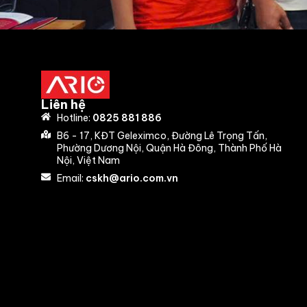
Liên hệ
Hotline:
0825 881 886
B6 - 17, KĐT Geleximco, Đường Lê Trọng Tấn,
Phường Dương Nội, Quận Hà Đông, Thành Phố Hà
Nội, Việt Nam
Email:
cskh@ario.com.vn