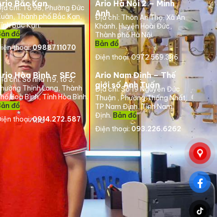
Ario Bắc Kạn
Ario Hà Nội 2 – Minh
ịa chỉ:
Tổ 9B, Phường Đức
Anh
uân, Thành phố Bắc Kạn,
Địa chỉ:
Thôn An Thọ, Xã An
ỉnh Bắc Kạn.
Khánh, Huyện Hoài Đức,
Bản đồ
Thành phố Hà Nội.
Bản đồ
iện thoại:
0988711070
Điện thoại:
0972.569.336
Ario Hòa Bình – SEC
Ario Nam Định – Thế
ịa chỉ:
Số nhà 119, tổ 3,
giới số Anh Tuấn
hường Thịnh Lang, Thành
Địa chỉ:
Số 19 Nguyễn Đức
hố Hoà Bình, Tỉnh Hòa Bình.
Thuận , Phường Thống Nhất,
Bản đồ
TP Nam Định, Tỉnh Nam
Định.
Bản đồ
iện thoại:
0914.272.587
Điện thoại:
093.226.6262