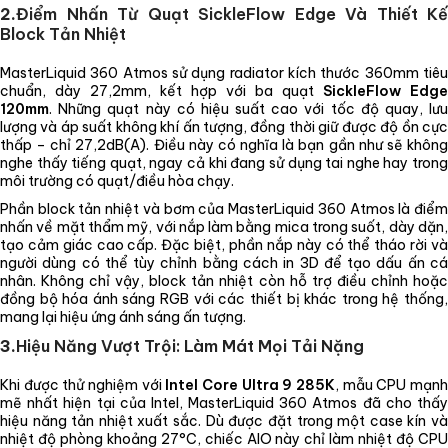
2.
Điểm Nhấn Từ Quạt SickleFlow Edge Và Thiết Kế
Block Tản Nhiệt
MasterLiquid 360 Atmos sử dụng radiator kích thước 360mm tiêu
chuẩn, dày 27,2mm, kết hợp với ba quạt
SickleFlow Edge
120mm
. Những quạt này có hiệu suất cao với tốc độ quay, lưu
lượng và áp suất không khí ấn tượng, đồng thời giữ được độ ồn cực
thấp – chỉ 27,2dB(A). Điều này có nghĩa là bạn gần như sẽ không
nghe thấy tiếng quạt, ngay cả khi đang sử dụng tai nghe hay trong
môi trường có quạt/điều hòa chạy.
Phần block tản nhiệt và bơm của MasterLiquid 360 Atmos là điểm
nhấn về mặt thẩm mỹ, với nắp làm bằng mica trong suốt, dày dặn,
tạo cảm giác cao cấp. Đặc biệt, phần nắp này có thể tháo rời và
người dùng có thể tùy chỉnh bằng cách in 3D để tạo dấu ấn cá
nhân. Không chỉ vậy, block tản nhiệt còn hỗ trợ điều chỉnh hoặc
đồng bộ hóa ánh sáng RGB với các thiết bị khác trong hệ thống,
mang lại hiệu ứng ánh sáng ấn tượng.
3.
Hiệu Năng Vượt Trội: Làm Mát Mọi Tải Nặng
Khi được thử nghiệm với
Intel Core Ultra 9 285K
, mẫu CPU mạn
mẽ nhất hiện tại của Intel, MasterLiquid 360 Atmos đã cho thấy
hiệu năng tản nhiệt xuất sắc. Dù được đặt trong một case kín và
nhiệt độ phòng khoảng 27°C, chiếc AIO này chỉ làm nhiệt độ CPU