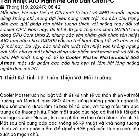
Tản Nhiệt AIO Mạnh Mẽ Cho Dân Chơi PC
Tháng 11 9, 2024
08:42
Mỗi năm, khi các thế hệ CPU mới từ Intel và AMD ra mắt, người
dùng không chỉ mong đợi hiệu năng vượt trội mà còn chú trọng
đến các giải pháp tản nhiệt tương thích với những thay đổi về
socket CPU. Năm nay, dù Intel đã giới thiệu socket LGA1851 cho
dòng CPU Core Ultra 2, nhưng các
sản phẩm giải pháp tản nhiệ
AIO cao cấp
cho LGA1700 vẫn có thể hoạt động tốt với các vi x
lý mới này. Dù vậy, các nhà sản xuất tản nhiệt vẫn không ngừng
cải tiến, cho ra mắt những dòng sản phẩm mới mạnh mẽ và tối ưu
hơn. Mới nhất trong số đó là
Cooler Master MasterLiquid 36
Atmos
, một sản phẩm cao cấp hứa hẹn sẽ làm hài lòng những
người đam mê PC.
1.
Thiết Kế Tinh Tế, Thân Thiện Với Môi Trường
Cooler Master luôn nổi bật với thiết kế tinh tế và thân thiện với môi
trường, và MasterLiquid 360 Atmos cũng không phải là ngoại lệ.
Hộp sản phẩm được làm từ bao bì tái chế, với tông màu tím đặc
trưng của thương hiệu. Phần mặt trước của hộp có thiết kế tối giản
với logo Cooler Master, tên sản phẩm và hình ảnh block tản nhiệt.
Mặt sau chỉ cung cấp các thông số kỹ thuật và khả năng tương
thích với các phần mềm điều khiển RGB phổ biến từ các nhà sản
xuất bo mạch chủ.