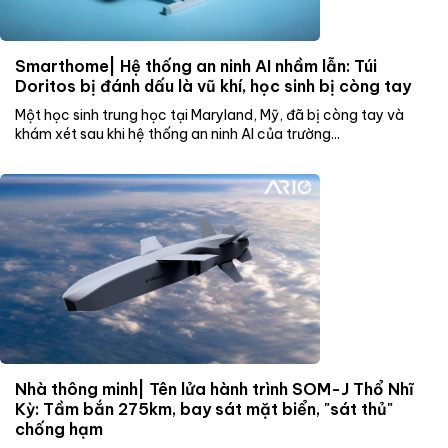
Smarthome| Hệ thống an ninh AI nhầm lẫn: Túi
Doritos bị đánh dấu là vũ khí, học sinh bị còng tay
Một học sinh trung học tại Maryland, Mỹ, đã bị còng tay và
khám xét sau khi hệ thống an ninh AI của trường...
Nhà thông minh| Tên lửa hành trình SOM-J Thổ Nhĩ
Kỳ: Tầm bắn 275km, bay sát mặt biển, "sát thủ"
chống hạm