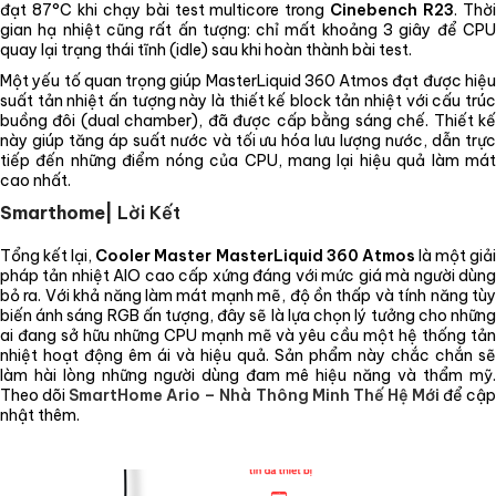
đạt 87°C khi chạy bài test multicore trong
Cinebench R23
. Thờ
gian hạ nhiệt cũng rất ấn tượng: chỉ mất khoảng 3 giây để CPU
quay lại trạng thái tĩnh (idle) sau khi hoàn thành bài test.
Một yếu tố quan trọng giúp MasterLiquid 360 Atmos đạt được hiệu
suất tản nhiệt ấn tượng này là thiết kế block tản nhiệt với cấu trúc
buồng đôi (dual chamber), đã được cấp bằng sáng chế. Thiết kế
này giúp tăng áp suất nước và tối ưu hóa lưu lượng nước, dẫn trực
tiếp đến những điểm nóng của CPU, mang lại hiệu quả làm mát
cao nhất.
Smarthome|
Lời Kết
Tổng kết lại,
Cooler Master MasterLiquid 360 Atmos
là một giả
pháp tản nhiệt AIO cao cấp xứng đáng với mức giá mà người dùng
bỏ ra. Với khả năng làm mát mạnh mẽ, độ ồn thấp và tính năng tùy
biến ánh sáng RGB ấn tượng, đây sẽ là lựa chọn lý tưởng cho những
ai đang sở hữu những CPU mạnh mẽ và yêu cầu một hệ thống tản
nhiệt hoạt động êm ái và hiệu quả. Sản phẩm này chắc chắn sẽ
làm hài lòng những người dùng đam mê hiệu năng và thẩm mỹ.
Theo dõi
SmartHome Ario – Nhà Thông Minh Thế Hệ Mới
để cậ
nhật thêm.