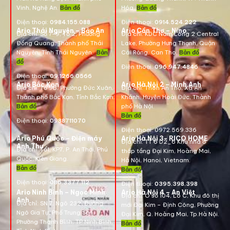
Vinh, Nghệ An.
Bản đồ
Hóa
.
Bản đồ
Điện thoại:
0984.155.088
Điện thoại:
0914.524.222
Ario Thái Nguyên – Bảo An
Ario Cần Thơ – Nino
Địa chỉ: Số 7-9, Tổ 2, Phường
Địa chỉ:
KDC Nam Long 2 Central
Đồng Quang, Thành phố Thái
Lake, Phường Hưng Thạnh, Quận
Nguyên, Tỉnh Thái Nguyên.
Bản
Cái Răng, Can Tho.
Bản đồ
đồ
Điện thoại:
096.947.4846
Điện thoại:
09.1266.0566
Ario Bắc Kạn
Ario Hà Nội 2 – Minh Anh
Địa chỉ:
Tổ 9B, Phường Đức Xuân,
Địa chỉ:
Thôn An Thọ, Xã An
Thành phố Bắc Kạn, Tỉnh Bắc Kạn.
Khánh, Huyện Hoài Đức, Thành
Bản đồ
phố Hà Nội.
Bản đồ
Điện thoại:
0988711070
Điện thoại:
0972.569.336
Ario Phú Quốc – Điện máy
Ario Hà Nội 3- RICO HOME
Địa chỉ: TT 6 D2_6 Khu nhà ở
Anh Thư
Địa chỉ:
Tổ1, KP7, P. An Thới, Phú
thấp tầng Đại Kim, Hoàng Mai,
Quốc, Kiên Giang.
Hà Nội, Hanoi, Vietnam
.
Bản đồ
Bản đồ
Điện thoại:
085.3377.112
Điện thoại:
0395.398.398
Ario Ninh Bình – Ngọc Minh
Ario Hà Nội 4 – An Việt
Địa chỉ:
Ô số 104, Lô C, Khu đô thị
Anh
Địa chỉ:
SN 7, Ngõ 232, Đường
mới Đại Kim – Định Công, Phường
Ngô Gia Tự, Phố Trung Sơn,
Đại Kim, Q. Hoàng Mai, Tp.Hà Nội.
Phường Thanh Bình, TP Ninh Bình,
Bản đồ