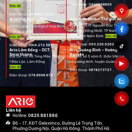
Tỉnh Ninh Bình.
Điện thoại:
0946598855
Bản đồ
Điện thoại:
09.8669.3535
Ario Hòa Bình – SEC
Ario Nam Định – Thế giới số
Địa chỉ:
Số nhà 119, tổ 3, Phường
Anh Tuấn
Địa chỉ:
Số 19 Nguyễn Đức Thuận ,
Thịnh Lang, Thành phố Hoà Bình,
Phường Thống Nhất, TP Nam
Tỉnh Hòa Bình.
Định, Tỉnh Nam Định.
Bản đồ
Bản đồ
Điện thoại:
093.226.6262
Điện thoại:
0914.272.587
Ario Lâm Đồng – DCT
Ario Quảng Bình – Hoàng
Smarthome
Nguyên
Địa chỉ: 170 Hồ Tùng Mậu, Phường
Địa chỉ: số 5 xóm 6, thôn Văn La,
1 Bảo Lộc, Lâm Đồng
xã Lương Ninh, huyện Quảng Bình
Bản đồ
Điện thoại:
0878273727
Điện thoại:
078.8998.678
Liên hệ
Hotline:
0825 881 886
B6 - 17, KĐT Geleximco, Đường Lê Trọng Tấn,
Phường Dương Nội, Quận Hà Đông, Thành Phố Hà