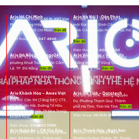
Ario Hồ Chí Minh
Ario Hà Nội 1 -Dân Phát
Địa chỉ:
123 Đường Số 18, KĐT Vạn
Địa chỉ:
Lô A2, số 84 Khu đô thị
Phúc, Phường Hiệp Bình Phước,
mới Đại Kim – Định Công, Phường
Thủ Đức, TP Hồ Chí Minh.
Bản đồ
Định Công, Quận Hoàng Mai, Hà
Nội.
Điện thoại:
096.947.4846
Bản đồ
Điện thoại:
09.4260.5000
Ario Đà Nẵng – Tango24h
Ario Vũng Tàu – Vikgo.Vn
Địa chỉ: 572 Nguyễn Hữu Thọ,
Địa chỉ:
661B Bình Giã, Phường
phường Khuê Trung, quận Cẩm
Thắng Nhất, TP Vũng Tàu, Tỉnh Bà
Lệ, TP. Đà Nẵng.
Bản đồ
Rịa – Vũng Tàu.
Bản đồ
Điện thoại:
0968.531.009
Điện thoại:
0878.22.55.88
Ario Khánh Hòa – Ames Việt
Ario Hà Tĩnh – Datatech
Địa chỉ:
Số 304 , đường Nguyễn
Nam
Địa chỉ:
Căn 5H (Tầng trệt) CT3,
Du, Phường Thạch Quý, Thành
VCN Phước Hải, Đường Tố Hữu,
phố Hà Tĩnh, Tỉnh Hà Tĩnh.
Bản đồ
Phường Phước Hải, TP Nha Trang,
Điện thoại:
09.1531.3116
Khánh Hòa.
Bản đồ
Điện thoại:
037.922.5586
Ario Nghệ An – CN Gia Bảo
Ario Thanh Hóa -Nghi Sơn
Địa chỉ:
Số 107, Đường Đặng Như
Địa chỉ: Lô 81, MBQH 584,
Mai, Xã Hưng Lộc, Thành phố
Phường Quảng Thành, TP. Thanh