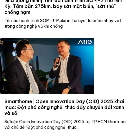
Nhà thông minh| Tên lửa hành trình SOM-J Thổ Nhĩ
Kỳ: Tầm bắn 275km, bay sát mặt biển, "sát thủ"
chống hạm
Tên lửa hành trình SOM-J “Make in Türkiye” là bước nhảy vọt
trong công nghệ vũ khí chống...
Smarthome| Open Innovation Day (OID) 2025 khai
mạc: Đột phá công nghệ, thúc đẩy chuyển đổi xanh
và số
Sự kiện Open Innovation Day (OID) 2025 tại TP.HCM khai mạc
với chủ đề “Đột phá công nghệ, thúc...