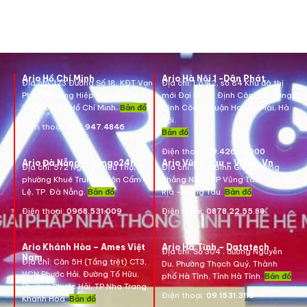
Ario Hồ Chí Minh
Ario Hà Nội 1 -Dân Phát
Địa chỉ:
123 Đường Số 18, KĐT Vạn
Địa chỉ:
Lô A2, số 84 Khu đô thị
Phúc, Phường Hiệp Bình Phước,
mới Đại Kim – Định Công, Phường
Thủ Đức, TP Hồ Chí Minh.
Bản đồ
Định Công, Quận Hoàng Mai, Hà
Nội.
Điện thoại:
096.947.4846
Bản đồ
Điện thoại:
09.4260.5000
Ario Đà Nẵng – Tango24h
Ario Vũng Tàu – Vikgo.Vn
Địa chỉ: 572 Nguyễn Hữu Thọ,
Địa chỉ:
661B Bình Giã, Phường
phường Khuê Trung, quận Cẩm
Thắng Nhất, TP Vũng Tàu, Tỉnh Bà
Lệ, TP. Đà Nẵng.
Bản đồ
Rịa – Vũng Tàu.
Bản đồ
Điện thoại:
0968.531.009
Điện thoại:
0878.22.55.88
Ario Khánh Hòa – Ames Việt
Ario Hà Tĩnh – Datatech
Địa chỉ:
Số 304 , đường Nguyễn
Nam
Địa chỉ:
Căn 5H (Tầng trệt) CT3,
Du, Phường Thạch Quý, Thành
VCN Phước Hải, Đường Tố Hữu,
phố Hà Tĩnh, Tỉnh Hà Tĩnh.
Bản đồ
Phường Phước Hải, TP Nha Trang,
Điện thoại:
09.1531.3116
Khánh Hòa.
Bản đồ