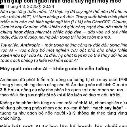
phá giúp con người nhìn thấu suy nghĩ máy móc
Tháng 4 8, 2025
20:24
Nếu bạn từng thắc mắc: “AI thực sự đã suy nghĩ thế nào để cho ra
câu trả lời đó?”, thì bạn không cô đơn.
Trong suốt hành trình phá
triển của các mô hình ngôn ngữ lớn (LLM) như ChatGPT,
Claude,
Gemini hay Copilot, điều khiến cả giới công nghệ đau đầu nhất là
chúng hoạt động như một chiếc hộp đen
— đầu vào có thể nhì
thấy, đầu ra rõ ràng, nhưng bên trong thì hoàn toàn mù mờ.
Tuy nhiên,
Anthropic
– một trong những công ty dẫn đầu trong lĩn
vực AI – vừa công bố một nghiên cứu đột phá cho phép
“nhìn
xuyên não bộ” của AI
. Và điều họ phát hiện ra có thể thay đổi hoàn
toàn cách chúng ta hiểu và kiểm soát AI.
Máy quét não cho AI – không còn là viễn tưởng
Anthropic đã phát triển một công cụ tương tự như máy quét fMRI
trong y học, nhưng dành riêng cho AI. Áp dụng vào mô hình
Claude
3.5 Haiku
, công cụ này cho phép họ quan sát các mạch nơ-ron 
theo dõi luồng suy nghĩ nội bộ khi AI lập luận và đưa ra câu trả lời.
Không còn phân tích từng nơ-ron một cách lẻ tẻ, nhóm nghiên cứu
sử dụng phương pháp nhóm các nơ-ron thành
“mạch suy luận”
tương tự như cách bộ não người xử lý thông tin theo từng vùng
chức năng.
Điều bất ngờ: AI tự học lập kế hoạch, bịa chuỗi suy