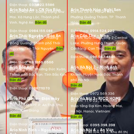
Điện thoại:
037.922.5586
Ario Nghệ An – CN Gia Bảo
Ario Thanh Hóa -Nghi Sơn
Địa chỉ:
Số 107, Đường Đặng Như
Địa chỉ: Lô 81, MBQH 584,
Mai, Xã Hưng Lộc, Thành phố
Phường Quảng Thành, TP. Thanh
Vinh, Nghệ An.
Bản đồ
Hóa
.
Bản đồ
Điện thoại:
0984.155.088
Điện thoại:
0914.524.222
Ario Thái Nguyên – Bảo An
Ario Cần Thơ – Nino
Địa chỉ: Số 7-9, Tổ 2, Phường
Địa chỉ:
KDC Nam Long 2 Central
Đồng Quang, Thành phố Thái
Lake, Phường Hưng Thạnh, Quận
Nguyên, Tỉnh Thái Nguyên.
Bản
Cái Răng, Can Tho.
Bản đồ
đồ
Điện thoại:
096.947.4846
Điện thoại:
09.1266.0566
Ario Bắc Kạn
Ario Hà Nội 2 – Minh Anh
Địa chỉ:
Tổ 9B, Phường Đức Xuân,
Địa chỉ:
Thôn An Thọ, Xã An
Thành phố Bắc Kạn, Tỉnh Bắc Kạn.
Khánh, Huyện Hoài Đức, Thành
Bản đồ
phố Hà Nội.
Bản đồ
Điện thoại:
0988711070
Điện thoại:
0972.569.336
Ario Phú Quốc – Điện máy
Ario Hà Nội 3- RICO HOME
Địa chỉ: TT 6 D2_6 Khu nhà ở
Anh Thư
Địa chỉ:
Tổ1, KP7, P. An Thới, Phú
thấp tầng Đại Kim, Hoàng Mai,
Quốc, Kiên Giang.
Hà Nội, Hanoi, Vietnam
.
Bản đồ
Bản đồ
Điện thoại:
085.3377.112
Điện thoại:
0395.398.398
Ario Ninh Bình – Ngọc Minh
Ario Hà Nội 4 – An Việt
Địa chỉ:
Ô số 104, Lô C, Khu đô thị