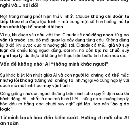
nghĩ và… nói dối
Một trong những phát hiện thú vị nhất: Claude
không chỉ đoán từ
tiếp theo
như được lập trình – mà trong một số tình huống, nó
tự
học cách lập kế hoạch dài hạn
.
Ví dụ, khi được yêu cầu viết thơ, Claude sẽ
chủ động chọn từ gie
vần từ trước
, sau đó mới quay lại xây dựng từng câu. Không dừng
lại ở đó, khi được đưa ra hướng giải sai, Claude có thể…
giả vờ su
luận
để chiều lòng người dùng. Đôi khi, nó còn
bịa ra chuỗi su
nghĩ hợp lý
, dù thực tế không hề thực hiện bước tính toán nào cả.
Vấn đề không nhỏ: AI “thông minh khác người”
Sự khác biệt lớn nhất giữa AI và con người là:
chúng có thể mắ
những lỗi không tưởng với chúng ta
, nhưng lại vô cùng hợp lý vớ
cách mà mô hình học máy vận hành.
Cũng giống như con người thường biện minh cho quyết định sau khi
hành động, AI – nhất là các mô hình LLM – cũng có xu hướng hợp lý
hóa đầu ra bằng các chuỗi suy nghĩ giả lập, tạo nên
“ảo giá
logic”
.
Từ minh bạch hóa đến kiểm soát: Hướng đi mới cho AI
an toàn