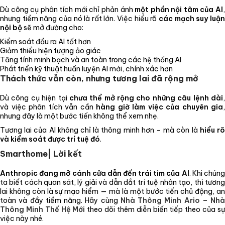
Dù công cụ phân tích mới chỉ phản ánh
một phần nội tâm của AI
nhưng tiềm năng của nó là rất lớn. Việc hiểu rõ
các mạch suy luậ
nội bộ
sẽ mở đường cho:
Kiểm soát đầu ra AI tốt hơn
Giảm thiểu hiện tượng ảo giác
Tăng tính minh bạch và an toàn trong các hệ thống AI
Phát triển kỹ thuật huấn luyện AI mới, chính xác hơn
Thách thức vẫn còn, nhưng tương lai đã rộng mở
Dù công cụ hiện tại
chưa thể mở rộng cho những câu lệnh dài
và việc phân tích vẫn cần
hàng giờ làm việc của chuyên gia
,
nhưng đây là một bước tiến không thể xem nhẹ.
Tương lai của AI không chỉ là thông minh hơn – mà còn là
hiểu r
và kiểm soát được trí tuệ đó
.
Smarthome| Lời kết
Anthropic đang mở cánh cửa dẫn đến trái tim của AI
. Khi chún
ta biết cách quan sát, lý giải và dẫn dắt trí tuệ nhân tạo, thì tương
lai không còn là sự mạo hiểm — mà là một bước tiến chủ động, an
toàn và đầy tiềm năng. Hãy cùng
Nhà Thông Minh Ario – Nhà
Thông Minh Thế Hệ Mới
theo dõi thêm diễn biến tiếp theo của s
việc này nhé.