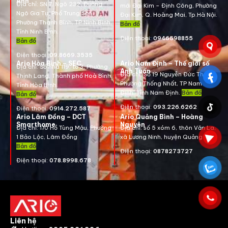
Anh
Địa chỉ:
SN 7, Ngõ 232, Đường
mới Đại Kim – Định Công, Phường
Ngô Gia Tự, Phố Trung Sơn,
Đại Kim, Q. Hoàng Mai, Tp.Hà Nội.
Phường Thanh Bình, TP Ninh Bình,
Bản đồ
Tỉnh Ninh Bình.
Điện thoại:
0946598855
Bản đồ
Điện thoại:
09.8669.3535
Ario Hòa Bình – SEC
Ario Nam Định – Thế giới số
Địa chỉ:
Số nhà 119, tổ 3, Phường
Anh Tuấn
Địa chỉ:
Số 19 Nguyễn Đức Thuận ,
Thịnh Lang, Thành phố Hoà Bình,
Phường Thống Nhất, TP Nam
Tỉnh Hòa Bình.
Định, Tỉnh Nam Định.
Bản đồ
Bản đồ
Điện thoại:
093.226.6262
Điện thoại:
0914.272.587
Ario Lâm Đồng – DCT
Ario Quảng Bình – Hoàng
Smarthome
Nguyên
Địa chỉ: 170 Hồ Tùng Mậu, Phường
Địa chỉ: số 5 xóm 6, thôn Văn La,
1 Bảo Lộc, Lâm Đồng
xã Lương Ninh, huyện Quảng Bình
Bản đồ
Điện thoại:
0878273727
Điện thoại:
078.8998.678
Liên hệ