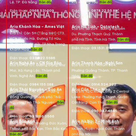
Lệ, TP. Đà Nẵng.
Bản đồ
Rịa – Vũng Tàu.
Bản đồ
Điện thoại:
0968.531.009
Điện thoại:
0878.22.55.88
Ario Khánh Hòa – Ames Việt
Ario Hà Tĩnh – Datatech
Địa chỉ:
Số 304 , đường Nguyễn
Nam
Địa chỉ:
Căn 5H (Tầng trệt) CT3,
Du, Phường Thạch Quý, Thành
VCN Phước Hải, Đường Tố Hữu,
phố Hà Tĩnh, Tỉnh Hà Tĩnh.
Bản đồ
Phường Phước Hải, TP Nha Trang,
Điện thoại:
09.1531.3116
Khánh Hòa.
Bản đồ
Điện thoại:
037.922.5586
Ario Nghệ An – CN Gia Bảo
Ario Thanh Hóa -Nghi Sơn
Địa chỉ:
Số 107, Đường Đặng Như
Địa chỉ: Lô 81, MBQH 584,
Mai, Xã Hưng Lộc, Thành phố
Phường Quảng Thành, TP. Thanh
Vinh, Nghệ An.
Bản đồ
Hóa
.
Bản đồ
Điện thoại:
0984.155.088
Điện thoại:
0914.524.222
Ario Thái Nguyên – Bảo An
Ario Cần Thơ – Nino
Địa chỉ: Số 7-9, Tổ 2, Phường
Địa chỉ:
KDC Nam Long 2 Central
Đồng Quang, Thành phố Thái
Lake, Phường Hưng Thạnh, Quận
Nguyên, Tỉnh Thái Nguyên.
Bản
Cái Răng, Can Tho.
Bản đồ
đồ
Điện thoại:
096.947.4846
Điện thoại:
09.1266.0566
Ario Bắc Kạn
Ario Hà Nội 2 – Minh Anh
Địa chỉ:
Tổ 9B, Phường Đức Xuân,
Địa chỉ:
Thôn An Thọ, Xã An
Thành phố Bắc Kạn, Tỉnh Bắc Kạn.
Khánh, Huyện Hoài Đức, Thành
Bản đồ
phố Hà Nội.