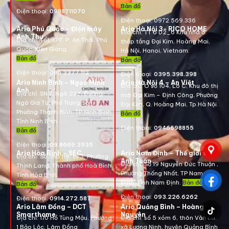
Bản đồ
Điện thoại:
0988711070
Điện thoại:
0972.569.336
Ario Phú Quốc – Điện máy
Ario Hà Nội 3- RICO HOME
Địa chỉ: TT 6 D2_6 Khu nhà ở
Anh Thư
Địa chỉ:
Tổ1, KP7, P. An Thới, Phú
thấp tầng Đại Kim, Hoàng Mai,
Quốc, Kiên Giang.
Hà Nội, Hanoi, Vietnam
.
Bản đồ
Bản đồ
Điện thoại:
085.3377.112
Điện thoại:
0395.398.398
Ario Ninh Bình – Ngọc Minh
Ario Hà Nội 4 – An Việt
Địa chỉ:
Ô số 104, Lô C, Khu đô thị
Anh
Địa chỉ:
SN 7, Ngõ 232, Đường
mới Đại Kim – Định Công, Phường
Ngô Gia Tự, Phố Trung Sơn,
Đại Kim, Q. Hoàng Mai, Tp.Hà Nội.
Phường Thanh Bình, TP Ninh Bình,
Bản đồ
Tỉnh Ninh Bình.
Điện thoại:
0946598855
Bản đồ
Điện thoại:
09.8669.3535
Ario Hòa Bình – SEC
Ario Nam Định – Thế giới số
Địa chỉ:
Số nhà 119, tổ 3, Phường
Anh Tuấn
Địa chỉ:
Số 19 Nguyễn Đức Thuận ,
Thịnh Lang, Thành phố Hoà Bình,
Phường Thống Nhất, TP Nam
Tỉnh Hòa Bình.
Định, Tỉnh Nam Định.
Bản đồ
Bản đồ
Điện thoại:
093.226.6262
Điện thoại:
0914.272.587
Ario Lâm Đồng – DCT
Ario Quảng Bình – Hoàng
Smarthome
Nguyên
Địa chỉ: 170 Hồ Tùng Mậu, Phường
Địa chỉ: số 5 xóm 6, thôn Văn La,
1 Bảo Lộc, Lâm Đồng
xã Lương Ninh, huyện Quảng Bình