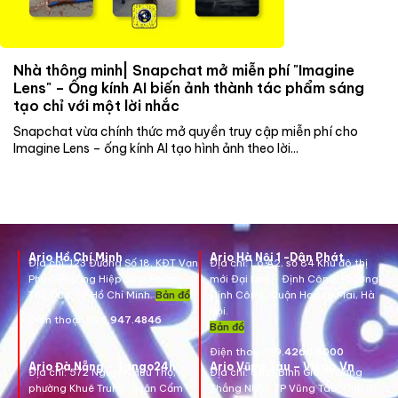
Nhà thông minh| Snapchat mở miễn phí "Imagine
Lens" – Ống kính AI biến ảnh thành tác phẩm sáng
tạo chỉ với một lời nhắc
Snapchat vừa chính thức mở quyền truy cập miễn phí cho
Imagine Lens – ống kính AI tạo hình ảnh theo lời...
Ario Hồ Chí Minh
Ario Hà Nội 1 -Dân Phát
Địa chỉ:
123 Đường Số 18, KĐT Vạn
Địa chỉ:
Lô A2, số 84 Khu đô thị
Phúc, Phường Hiệp Bình Phước,
mới Đại Kim – Định Công, Phường
Thủ Đức, TP Hồ Chí Minh.
Bản đồ
Định Công, Quận Hoàng Mai, Hà
Nội.
Điện thoại:
096.947.4846
Bản đồ
Điện thoại:
09.4260.5000
Ario Đà Nẵng – Tango24h
Ario Vũng Tàu – Vikgo.Vn
Địa chỉ: 572 Nguyễn Hữu Thọ,
Địa chỉ:
661B Bình Giã, Phường
phường Khuê Trung, quận Cẩm
Thắng Nhất, TP Vũng Tàu, Tỉnh Bà