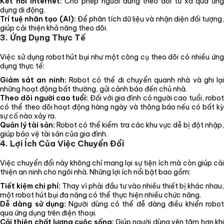
Kết nối Internet:
Cho phép người dùng theo dõi từ xa qua ứng
dụng di động.
Trí tuệ nhân tạo (AI):
Để phân tích dữ liệu và nhận diện đối tượng
giúp cải thiện khả năng theo dõi.
3. Ứng Dụng Thực Tế
Việc sử dụng robot hút bụi như một công cụ theo dõi có nhiều ứng
dụng thực tế:
Giám sát an ninh:
Robot có thể di chuyển quanh nhà và ghi lạ
những hoạt động bất thường, gửi cảnh báo đến chủ nhà.
Theo dõi người cao tuổi:
Đối với gia đình có người cao tuổi, robo
có thể theo dõi hoạt động hàng ngày và thông báo nếu có bất kỳ
sự cố nào xảy ra.
Quản lý tài sản:
Robot có thể kiểm tra các khu vực dễ bị đột nhập
giúp bảo vệ tài sản của gia đình.
4. Lợi Ích Của Việc Chuyển Đổi
Việc chuyển đổi này không chỉ mang lại sự tiện ích mà còn giúp cải
thiện an ninh cho ngôi nhà. Những lợi ích nổi bật bao gồm:
Tiết kiệm chi phí:
Thay vì phải đầu tư vào nhiều thiết bị khác nhau
một robot hút bụi đa năng có thể thực hiện nhiều chức năng.
Dễ dàng sử dụng:
Người dùng có thể dễ dàng điều khiển robot
qua ứng dụng trên điện thoại.
Cải thiện chất lượng cuộc sống:
Giúp người dùng yên tâm hơn kh