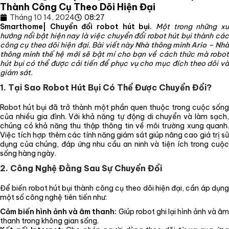
Thành Công Cụ Theo Dõi Hiện Đại
Tháng 10 14, 2024
08:27
Smarthome| Chuyển đổi robot hút bụi.
Một trong những x
hướng nổi bật hiện nay là việc chuyển đổi robot hút bụi thành các
công cụ theo dõi hiện đại. Bài viết này
Nhà thông minh Ario – Nh
thông minh thế hệ mới
sẽ bật mí cho bạn về cách thức mà robo
hút bụi có thể được cải tiến để phục vụ cho mục đích theo dõi và
giám sát.
1. Tại Sao Robot Hút Bụi Có Thể Được Chuyển Đổi?
Robot hút bụi đã trở thành một phần quen thuộc trong cuộc sống
của nhiều gia đình. Với khả năng tự động di chuyển và làm sạch,
chúng có khả năng thu thập thông tin về môi trường xung quanh.
Việc tích hợp thêm các tính năng giám sát giúp nâng cao giá trị sử
dụng của chúng, đáp ứng nhu cầu an ninh và tiện ích trong cuộc
sống hàng ngày.
2. Công Nghệ Đằng Sau Sự Chuyển Đổi
Để biến robot hút bụi thành công cụ theo dõi hiện đại, cần áp dụng
một số công nghệ tiên tiến như:
Cảm biến hình ảnh và âm thanh:
Giúp robot ghi lại hình ảnh và â
thanh trong không gian sống.