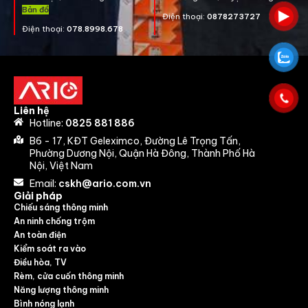
Bản đồ
Điện thoại:
0878273727
Điện thoại:
078.8998.678
Liên hệ
Hotline:
0825 881 886
B6 - 17, KĐT Geleximco, Đường Lê Trọng Tấn,
Phường Dương Nội, Quận Hà Đông, Thành Phố Hà
Nội, Việt Nam
Email:
cskh@ario.com.vn
Giải pháp
Chiếu sáng thông minh
An ninh chống trộm
An toàn điện
Kiểm soát ra vào
Điều hòa, TV
Rèm, cửa cuốn thông minh
Năng lượng thông minh
Bình nóng lạnh