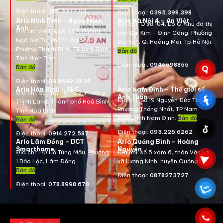
Điện thoại:
085.3377.112
Điện thoại:
0395.398.398
Ario Ninh Bình – Ngọc Minh
Ario Hà Nội 4 – An Việt
Địa chỉ:
Ô số 104, Lô C, Khu đô thị
Anh
Địa chỉ:
SN 7, Ngõ 232, Đường
mới Đại Kim – Định Công, Phường
Ngô Gia Tự, Phố Trung Sơn,
Đại Kim, Q. Hoàng Mai, Tp.Hà Nội.
Phường Thanh Bình, TP Ninh Bình,
Bản đồ
Tỉnh Ninh Bình.
Điện thoại:
0946598855
Bản đồ
Điện thoại:
09.8669.3535
Ario Hòa Bình – SEC
Ario Nam Định – Thế giới số
Địa chỉ:
Số nhà 119, tổ 3, Phường
Anh Tuấn
Địa chỉ:
Số 19 Nguyễn Đức Thuận ,
Thịnh Lang, Thành phố Hoà Bình,
Phường Thống Nhất, TP Nam
Tỉnh Hòa Bình.
Định, Tỉnh Nam Định.
Bản đồ
Bản đồ
Điện thoại:
093.226.6262
Điện thoại:
0914.272.587
Ario Lâm Đồng – DCT
Ario Quảng Bình – Hoàng
Smarthome
Nguyên
Địa chỉ: 170 Hồ Tùng Mậu, Phường
Địa chỉ: số 5 xóm 6, thôn Văn La,
1 Bảo Lộc, Lâm Đồng
xã Lương Ninh, huyện Quảng Bình
Bản đồ
Điện thoại:
0878273727
Điện thoại:
078.8998.678