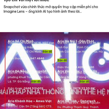
Snapchat vừa chính thức mở quyền truy cập miễn phí cho
Imagine Lens – ống kính AI tạo hình ảnh theo lời...
Ario Hồ Chí Minh
Ario Hà Nội 1 -Dân Phát
Địa chỉ:
123 Đường Số 18, KĐT Vạn
Địa chỉ:
Lô A2, số 84 Khu đô thị
Phúc, Phường Hiệp Bình Phước,
mới Đại Kim – Định Công, Phường
Thủ Đức, TP Hồ Chí Minh.
Bản đồ
Định Công, Quận Hoàng Mai, Hà
Nội.
Điện thoại:
096.947.4846
Bản đồ
Điện thoại:
09.4260.5000
Ario Đà Nẵng – Tango24h
Ario Vũng Tàu – Vikgo.Vn
Địa chỉ: 572 Nguyễn Hữu Thọ,
Địa chỉ:
661B Bình Giã, Phường
phường Khuê Trung, quận Cẩm
Thắng Nhất, TP Vũng Tàu, Tỉnh Bà
Lệ, TP. Đà Nẵng.
Bản đồ
Rịa – Vũng Tàu.
Bản đồ
Điện thoại:
0968.531.009
Điện thoại:
0878.22.55.88
Ario Khánh Hòa – Ames Việt
Ario Hà Tĩnh – Datatech
Địa chỉ:
Số 304 , đường Nguyễn
Nam
Địa chỉ:
Căn 5H (Tầng trệt) CT3,
Du, Phường Thạch Quý, Thành