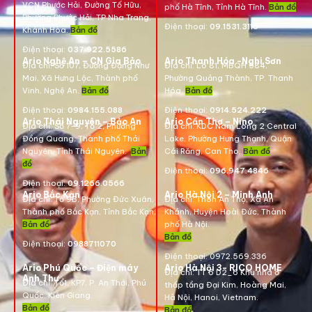
VCN Phước Hải, Đường Tố Hữu,
phố Hà Tĩnh, Tỉnh Hà Tĩnh.
Bản đồ
Phường Phước Hải, TP Nha Trang,
Điện thoại:
09.1531.3116
Khánh Hòa.
Bản đồ
Điện thoại:
037.922.5586
Ario Nghệ An – CN Gia Bảo
Ario Thanh Hóa -Nghi Sơn
Địa chỉ:
Số 107, Đường Đặng Như
Địa chỉ: Lô 81, MBQH 584,
Mai, Xã Hưng Lộc, Thành phố
Phường Quảng Thành, TP. Thanh
Vinh, Nghệ An.
Bản đồ
Hóa
.
Bản đồ
Điện thoại:
0984.155.088
Điện thoại:
0914.524.222
Ario Thái Nguyên – Bảo An
Ario Cần Thơ – Nino
Địa chỉ: Số 7-9, Tổ 2, Phường
Địa chỉ:
KDC Nam Long 2 Central
Đồng Quang, Thành phố Thái
Lake, Phường Hưng Thạnh, Quận
Nguyên, Tỉnh Thái Nguyên.
Bản
Cái Răng, Can Tho.
Bản đồ
đồ
Điện thoại:
096.947.4846
Điện thoại:
09.1266.0566
Ario Bắc Kạn
Ario Hà Nội 2 – Minh Anh
Địa chỉ:
Tổ 9B, Phường Đức Xuân,
Địa chỉ:
Thôn An Thọ, Xã An
Thành phố Bắc Kạn, Tỉnh Bắc Kạn.
Khánh, Huyện Hoài Đức, Thành
Bản đồ
phố Hà Nội.
Bản đồ
Điện thoại:
0988711070
Điện thoại:
0972.569.336
Ario Phú Quốc – Điện máy
Ario Hà Nội 3- RICO HOME
Địa chỉ: TT 6 D2_6 Khu nhà ở
Anh Thư
Địa chỉ:
Tổ1, KP7, P. An Thới, Phú
thấp tầng Đại Kim, Hoàng Mai,
Quốc, Kiên Giang.
Hà Nội, Hanoi, Vietnam
.
Bản đồ
Bản đồ