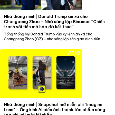
Nhà thông minh| Donald Trump ân xá cho
Changpeng Zhao – Nhà sáng lập Binance: “Chiến
tranh với tiền mã hóa đã kết thúc”
Tổng thống Mỹ Donald Trump vừa ký lệnh ân xá cho
Changpeng Zhao (CZ) – nhà sáng lập sàn giao dịch tiền...
Nhà thông minh| Snapchat mở miễn phí "Imagine
Lens" – Ống kính AI biến ảnh thành tác phẩm sáng
tạo chỉ với một lời nhắc