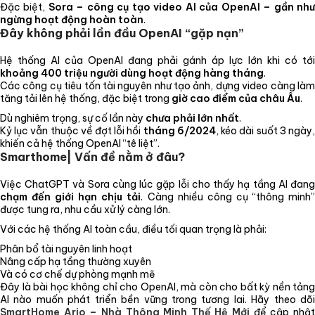
Đặc biệt,
Sora – công cụ tạo video AI của OpenAI – gần nh
ngừng hoạt động hoàn toàn
.
Đây không phải lần đầu OpenAI “gặp nạn”
Hệ thống AI của OpenAI đang phải gánh áp lực lớn khi có tới
khoảng 400 triệu người dùng hoạt động hàng tháng
.
Các công cụ tiêu tốn tài nguyên như tạo ảnh, dựng video càng làm
tăng tải lên hệ thống, đặc biệt trong
giờ cao điểm của châu Âu
.
Dù nghiêm trọng, sự cố lần này
chưa phải lớn nhất
.
Kỷ lục vẫn thuộc về đợt lỗi hồi
tháng 6/2024
, kéo dài suốt 3 ngày
khiến cả hệ thống OpenAI “tê liệt”.
Smarthome| Vấn đề nằm ở đâu?
Việc ChatGPT và Sora cùng lúc gặp lỗi cho thấy hạ tầng AI đang
chạm đến giới hạn chịu tải
. Càng nhiều công cụ “thông minh
được tung ra, nhu cầu xử lý càng lớn.
Với các hệ thống AI toàn cầu, điều tối quan trọng là phải:
Phân bổ tài nguyên linh hoạt
Nâng cấp hạ tầng thường xuyên
Và có cơ chế dự phòng mạnh mẽ
Đây là bài học không chỉ cho OpenAI, mà còn cho bất kỳ nền tảng
AI nào muốn phát triển bền vững trong tương lai. Hãy theo dõi
SmartHome Ario – Nhà Thông Minh Thế Hệ Mới
để cập nhậ