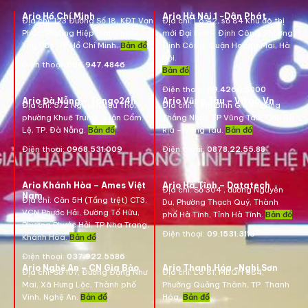
Ario Hồ Chí Minh
Ario Hà Nội 1 -Dân Phát
Địa chỉ:
123 Đường Số 18, KĐT Vạn
Địa chỉ:
Lô A2, số 84 Khu đô thị
Phúc, Phường Hiệp Bình Phước,
mới Đại Kim – Định Công, Phường
Thủ Đức, TP Hồ Chí Minh.
Bản đồ
Định Công, Quận Hoàng Mai, Hà
Nội.
Điện thoại:
096.947.4846
Bản đồ
Điện thoại:
09.4260.5000
Ario Đà Nẵng – Tango24h
Ario Vũng Tàu – Vikgo.Vn
Địa chỉ: 572 Nguyễn Hữu Thọ,
Địa chỉ:
661B Bình Giã, Phường
phường Khuê Trung, quận Cẩm
Thắng Nhất, TP Vũng Tàu, Tỉnh Bà
Lệ, TP. Đà Nẵng.
Bản đồ
Rịa – Vũng Tàu.
Bản đồ
Điện thoại:
0968.531.009
Điện thoại:
0878.22.55.88
Ario Khánh Hòa – Ames Việt
Ario Hà Tĩnh – Datatech
Địa chỉ:
Số 304 , đường Nguyễn
Nam
Địa chỉ:
Căn 5H (Tầng trệt) CT3,
Du, Phường Thạch Quý, Thành
VCN Phước Hải, Đường Tố Hữu,
phố Hà Tĩnh, Tỉnh Hà Tĩnh.
Bản đồ
Phường Phước Hải, TP Nha Trang,
Điện thoại:
09.1531.3116
Khánh Hòa.
Bản đồ
Điện thoại:
037.922.5586
Ario Nghệ An – CN Gia Bảo
Ario Thanh Hóa -Nghi Sơn
Địa chỉ:
Số 107, Đường Đặng Như
Địa chỉ: Lô 81, MBQH 584,
Mai, Xã Hưng Lộc, Thành phố
Phường Quảng Thành, TP. Thanh
Vinh, Nghệ An.
Bản đồ
Hóa
.
Bản đồ