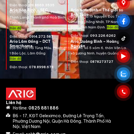
Điện thoại:
09.8669.3535
Ario Hòa Bình – SEC
Ario Nam Định – Thế giới số
Địa chỉ:
Số nhà 119, tổ 3, Phường
Anh Tuấn
Địa chỉ:
Số 19 Nguyễn Đức Thuận ,
Thịnh Lang, Thành phố Hoà Bình,
Phường Thống Nhất, TP Nam
Tỉnh Hòa Bình.
Định, Tỉnh Nam Định.
Bản đồ
Bản đồ
Điện thoại:
093.226.6262
Điện thoại:
0914.272.587
Ario Lâm Đồng – DCT
Ario Quảng Bình – Hoàng
Smarthome
Nguyên
Địa chỉ: 170 Hồ Tùng Mậu, Phường
Địa chỉ: số 5 xóm 6, thôn Văn La,
1 Bảo Lộc, Lâm Đồng
xã Lương Ninh, huyện Quảng Bình
Bản đồ
Điện thoại:
0878273727
Điện thoại:
078.8998.678
Liên hệ
Hotline:
0825 881 886
B6 - 17, KĐT Geleximco, Đường Lê Trọng Tấn,
Phường Dương Nội, Quận Hà Đông, Thành Phố Hà
Nội, Việt Nam