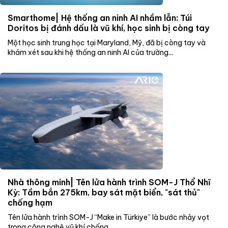
Smarthome| Hệ thống an ninh AI nhầm lẫn: Túi
Doritos bị đánh dấu là vũ khí, học sinh bị còng tay
Một học sinh trung học tại Maryland, Mỹ, đã bị còng tay và
khám xét sau khi hệ thống an ninh AI của trường...
Nhà thông minh| Tên lửa hành trình SOM-J Thổ Nhĩ
Kỳ: Tầm bắn 275km, bay sát mặt biển, "sát thủ"
chống hạm
Tên lửa hành trình SOM-J “Make in Türkiye” là bước nhảy vọt
trong công nghệ vũ khí chống...