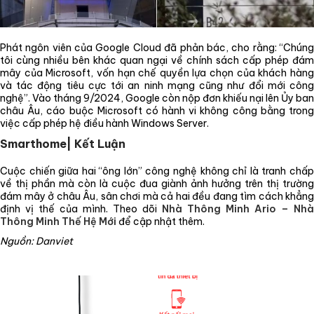
Phát ngôn viên của Google Cloud đã phản bác, cho rằng: “Chúng
tôi cùng nhiều bên khác quan ngại về chính sách cấp phép đám
mây của Microsoft, vốn hạn chế quyền lựa chọn của khách hàng
và tác động tiêu cực tới an ninh mạng cũng như đổi mới công
nghệ”. Vào tháng 9/2024, Google còn nộp đơn khiếu nại lên Ủy ban
châu Âu, cáo buộc Microsoft có hành vi không công bằng trong
việc cấp phép hệ điều hành Windows Server.
Smarthome| Kết Luận
Cuộc chiến giữa hai “ông lớn” công nghệ không chỉ là tranh chấp
về thị phần mà còn là cuộc đua giành ảnh hưởng trên thị trường
đám mây ở châu Âu, sân chơi mà cả hai đều đang tìm cách khẳng
định vị thế của mình. Theo dõi
Nhà Thông Minh Ario – Nhà
Thông Minh Thế Hệ Mới
để cập nhật thêm.
Nguồn: Danviet