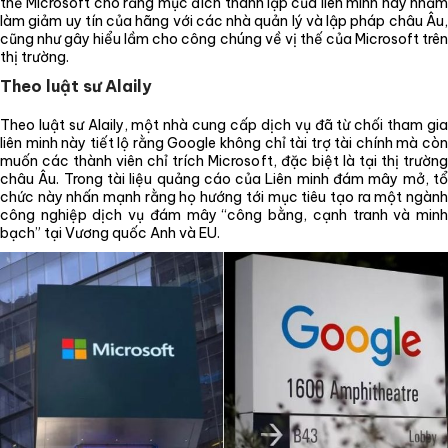
thể Microsoft cho rằng mục đích thành lập của liên minh này nhằm
làm giảm uy tín của hãng với các nhà quản lý và lập pháp châu Âu,
cũng như gây hiểu lầm cho công chúng về vị thế của Microsoft trên
thị trường.
Theo luật sư Alaily
Theo luật sư Alaily, một nhà cung cấp dịch vụ đã từ chối tham gia
liên minh này tiết lộ rằng Google không chỉ tài trợ tài chính mà còn
muốn các thành viên chỉ trích Microsoft, đặc biệt là tại thị trường
châu Âu. Trong tài liệu quảng cáo của Liên minh đám mây mở, tổ
chức này nhấn mạnh rằng họ hướng tới mục tiêu tạo ra một ngành
công nghiệp dịch vụ đám mây “công bằng, cạnh tranh và minh
bạch” tại Vương quốc Anh và EU.