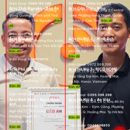
Điện thoại:
0984.155.088
Điện thoại:
0914.524.222
Ario Thái Nguyên – Bảo An
Ario Cần Thơ – Nino
Địa chỉ: Số 7-9, Tổ 2, Phường
Địa chỉ:
KDC Nam Long 2 Central
Đồng Quang, Thành phố Thái
Lake, Phường Hưng Thạnh, Quận
Nguyên, Tỉnh Thái Nguyên.
Bản
Cái Răng, Can Tho.
Bản đồ
đồ
Điện thoại:
096.947.4846
Điện thoại:
09.1266.0566
Ario Bắc Kạn
Ario Hà Nội 2 – Minh Anh
Địa chỉ:
Tổ 9B, Phường Đức Xuân,
Địa chỉ:
Thôn An Thọ, Xã An
Thành phố Bắc Kạn, Tỉnh Bắc Kạn.
Khánh, Huyện Hoài Đức, Thành
Bản đồ
phố Hà Nội.
Bản đồ
Điện thoại:
0988711070
Điện thoại:
0972.569.336
Ario Phú Quốc – Điện máy
Ario Hà Nội 3- RICO HOME
Địa chỉ: TT 6 D2_6 Khu nhà ở
Anh Thư
Địa chỉ:
Tổ1, KP7, P. An Thới, Phú
thấp tầng Đại Kim, Hoàng Mai,
Quốc, Kiên Giang.
Hà Nội, Hanoi, Vietnam
.
Bản đồ
Bản đồ
Điện thoại:
085.3377.112
Điện thoại:
0395.398.398
Ario Ninh Bình – Ngọc Minh
Ario Hà Nội 4 – An Việt
Địa chỉ:
Ô số 104, Lô C, Khu đô thị
Anh
Địa chỉ:
SN 7, Ngõ 232, Đường
mới Đại Kim – Định Công, Phường
Ngô Gia Tự, Phố Trung Sơn,
Đại Kim, Q. Hoàng Mai, Tp.Hà Nội.
Phường Thanh Bình, TP Ninh Bình,
Bản đồ
Tỉnh Ninh Bình.
Điện thoại:
0946598855
Bản đồ