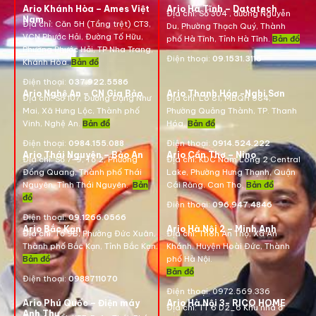
Ario Khánh Hòa – Ames Việt
Ario Hà Tĩnh – Datatech
Địa chỉ:
Số 304 , đường Nguyễn
Nam
Địa chỉ:
Căn 5H (Tầng trệt) CT3,
Du, Phường Thạch Quý, Thành
VCN Phước Hải, Đường Tố Hữu,
phố Hà Tĩnh, Tỉnh Hà Tĩnh.
Bản đồ
Phường Phước Hải, TP Nha Trang,
Điện thoại:
09.1531.3116
Khánh Hòa.
Bản đồ
Điện thoại:
037.922.5586
Ario Nghệ An – CN Gia Bảo
Ario Thanh Hóa -Nghi Sơn
Địa chỉ:
Số 107, Đường Đặng Như
Địa chỉ: Lô 81, MBQH 584,
Mai, Xã Hưng Lộc, Thành phố
Phường Quảng Thành, TP. Thanh
Vinh, Nghệ An.
Bản đồ
Hóa
.
Bản đồ
Điện thoại:
0984.155.088
Điện thoại:
0914.524.222
Ario Thái Nguyên – Bảo An
Ario Cần Thơ – Nino
Địa chỉ: Số 7-9, Tổ 2, Phường
Địa chỉ:
KDC Nam Long 2 Central
Đồng Quang, Thành phố Thái
Lake, Phường Hưng Thạnh, Quận
Nguyên, Tỉnh Thái Nguyên.
Bản
Cái Răng, Can Tho.
Bản đồ
đồ
Điện thoại:
096.947.4846
Điện thoại:
09.1266.0566
Ario Bắc Kạn
Ario Hà Nội 2 – Minh Anh
Địa chỉ:
Tổ 9B, Phường Đức Xuân,
Địa chỉ:
Thôn An Thọ, Xã An
Thành phố Bắc Kạn, Tỉnh Bắc Kạn.
Khánh, Huyện Hoài Đức, Thành
Bản đồ
phố Hà Nội.
Bản đồ
Điện thoại:
0988711070
Điện thoại:
0972.569.336
Ario Phú Quốc – Điện máy
Ario Hà Nội 3- RICO HOME
Địa chỉ: TT 6 D2_6 Khu nhà ở
Anh Thư