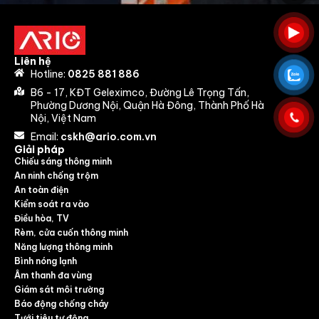
Liên hệ
Hotline:
0825 881 886
B6 - 17, KĐT Geleximco, Đường Lê Trọng Tấn,
Phường Dương Nội, Quận Hà Đông, Thành Phố Hà
Nội, Việt Nam
Email:
cskh@ario.com.vn
Giải pháp
Chiếu sáng thông minh
An ninh chống trộm
An toàn điện
Kiểm soát ra vào
Điều hòa, TV
Rèm, cửa cuốn thông minh
Năng lượng thông minh
Bình nóng lạnh
Âm thanh đa vùng
Giám sát môi trường
Báo động chống cháy
Tưới tiêu tự động