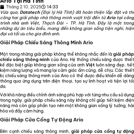
Ario Tại Hà Tĩnh
Tháng 2 10, 2025
14:33
Vừa qua,
Datatech
(Đại lý Hà Tĩnh) đã hoàn thiện lắp đặt và th
công hai giải pháp nhà thông minh vượt trội đến từ
Ario
tại côn
trình nhà anh Việt,
Thạch Đài – TP. Hà Tĩnh. Đây là một tron
những dự án tiêu biểu, mang đến không gian sống tiện nghi, hiện
đại và tối ưu cho gia đình anh.
Giải Pháp Chiếu Sáng Thông Minh Ario
Một trong những giải pháp không thể không nhắc đến là
giải phá
chiếu sáng thông minh
của Ario. Hệ thống chiếu sáng được thiế
kế đặc biệt giúp không gian sống của anh
Việt
luôn sáng đẹp, tiế
kiệm năng lượng và mang lại cảm giác ấm cúng, dễ chịu. Các thiết
bị chiếu sáng thông minh của Ario có thể được điều khiển dễ dàng
thông qua ứng dụng trên điện thoại, tạo sự linh hoạt và tiện lợi tối
đa.
Với khả năng điều chỉnh ánh sáng phù hợp với từng nhu cầu sử dụng
trong ngày, giải pháp chiếu sáng này không chỉ giúp tiết kiệm điện
năng mà còn góp phần tạo nên một không gian sống lý tưởng, hài
hòa và đầy cảm hứng.
Giải Pháp Cửa Cổng Tự Động Ario
Bên cạnh chiếu sáng thông minh,
giải pháp cửa cổng tự độn