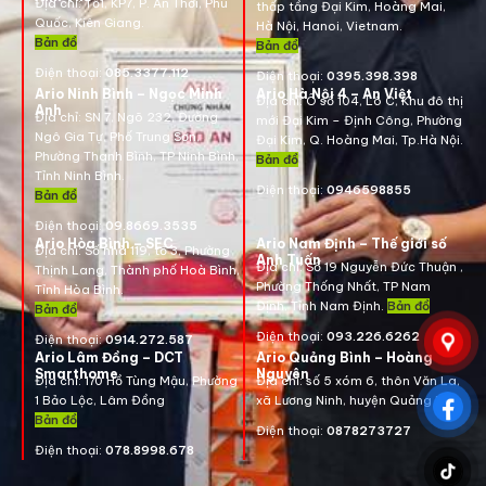
Địa chỉ:
Tổ1, KP7, P. An Thới, Phú
thấp tầng Đại Kim, Hoàng Mai,
Quốc, Kiên Giang.
Hà Nội, Hanoi, Vietnam
.
Bản đồ
Bản đồ
Điện thoại:
085.3377.112
Điện thoại:
0395.398.398
Ario Ninh Bình – Ngọc Minh
Ario Hà Nội 4 – An Việt
Địa chỉ:
Ô số 104, Lô C, Khu đô thị
Anh
Địa chỉ:
SN 7, Ngõ 232, Đường
mới Đại Kim – Định Công, Phường
Ngô Gia Tự, Phố Trung Sơn,
Đại Kim, Q. Hoàng Mai, Tp.Hà Nội.
Phường Thanh Bình, TP Ninh Bình,
Bản đồ
Tỉnh Ninh Bình.
Điện thoại:
0946598855
Bản đồ
Điện thoại:
09.8669.3535
Ario Hòa Bình – SEC
Ario Nam Định – Thế giới số
Địa chỉ:
Số nhà 119, tổ 3, Phường
Anh Tuấn
Địa chỉ:
Số 19 Nguyễn Đức Thuận ,
Thịnh Lang, Thành phố Hoà Bình,
Phường Thống Nhất, TP Nam
Tỉnh Hòa Bình.
Định, Tỉnh Nam Định.
Bản đồ
Bản đồ
Điện thoại:
093.226.6262
Điện thoại:
0914.272.587
Ario Lâm Đồng – DCT
Ario Quảng Bình – Hoàng
Smarthome
Nguyên
Địa chỉ: 170 Hồ Tùng Mậu, Phường
Địa chỉ: số 5 xóm 6, thôn Văn La,
1 Bảo Lộc, Lâm Đồng
xã Lương Ninh, huyện Quảng Bình
Bản đồ
Điện thoại:
0878273727
Điện thoại:
078.8998.678