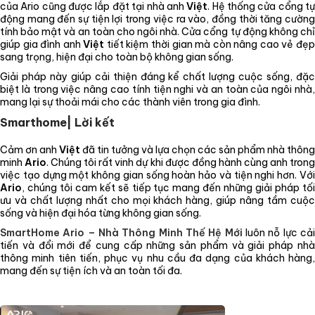
của Ario cũng được lắp đặt tại nhà anh
Việt
. Hệ thống cửa cổng t
động mang đến sự tiện lợi trong việc ra vào, đồng thời tăng cường
tính bảo mật và an toàn cho ngôi nhà. Cửa cổng tự động không chỉ
giúp gia đình anh
Việt
tiết kiệm thời gian mà còn nâng cao vẻ đẹ
sang trọng, hiện đại cho toàn bộ không gian sống.
Giải pháp này giúp cải thiện đáng kể chất lượng cuộc sống, đặc
biệt là trong việc nâng cao tính tiện nghi và an toàn của ngôi nhà,
mang lại sự thoải mái cho các thành viên trong gia đình.
Smarthome| Lời kết
Cảm ơn anh
Việt
đã tin tưởng và lựa chọn các sản phẩm nhà thông
minh
Ario
. Chúng tôi rất vinh dự khi được đồng hành cùng anh tron
việc tạo dựng một không gian sống hoàn hảo và tiện nghi hơn. Với
Ario
, chúng tôi cam kết sẽ tiếp tục mang đến những giải pháp tối
ưu và chất lượng nhất cho mọi khách hàng, giúp nâng tầm cuộc
sống và hiện đại hóa từng không gian sống.
SmartHome Ario – Nhà Thông Minh Thế Hệ Mới
luôn nỗ lực cải
tiến và đổi mới để cung cấp những sản phẩm và giải pháp nhà
thông minh tiên tiến, phục vụ nhu cầu đa dạng của khách hàng,
mang đến sự tiện ích và an toàn tối đa.