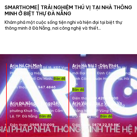
SMARTHOME| TRẢI NGHIỆM THÚ VỊ TẠI NHÀ THÔNG
MINH Ở BIỆT THỰ ĐÀ NẴNG
Khám phá một cuộc sống tiện nghi và hiện đại tại biệt thự
thông minh ở Đà Nẵng, nơi công nghệ và thiết...
Ario Hồ Chí Minh
Ario Hà Nội 1 -Dân Phát
Địa chỉ:
123 Đường Số 18, KĐT Vạn
Địa chỉ:
Lô A2, số 84 Khu đô thị
Phúc, Phường Hiệp Bình Phước,
mới Đại Kim – Định Công, Phường
Thủ Đức, TP Hồ Chí Minh.
Bản đồ
Định Công, Quận Hoàng Mai, Hà
Nội.
Điện thoại:
096.947.4846
Bản đồ
Điện thoại:
09.4260.5000
Ario Đà Nẵng – Tango24h
Ario Vũng Tàu – Vikgo.Vn
Địa chỉ: 572 Nguyễn Hữu Thọ,
Địa chỉ:
661B Bình Giã, Phường
phường Khuê Trung, quận Cẩm
Thắng Nhất, TP Vũng Tàu, Tỉnh Bà
Lệ, TP. Đà Nẵng.
Bản đồ
Rịa – Vũng Tàu.
Bản đồ
Điện thoại:
0968.531.009
Điện thoại:
0878.22.55.88