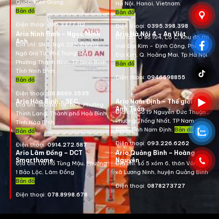
Quốc, Kiên Giang.
Hà Nội, Hanoi, Vietnam
.
Bản đồ
Bản đồ
Điện thoại:
085.3377.112
Điện thoại:
0395.398.398
Ario Ninh Bình – Ngọc Minh
Ario Hà Nội 4 – An Việt
Địa chỉ:
Ô số 104, Lô C, Khu đô thị
Anh
Địa chỉ:
SN 7, Ngõ 232, Đường
mới Đại Kim – Định Công, Phường
Ngô Gia Tự, Phố Trung Sơn,
Đại Kim, Q. Hoàng Mai, Tp.Hà Nội.
Phường Thanh Bình, TP Ninh Bình,
Bản đồ
Tỉnh Ninh Bình.
Điện thoại:
0946598855
Bản đồ
Điện thoại:
09.8669.3535
Ario Hòa Bình – SEC
Ario Nam Định – Thế giới số
Địa chỉ:
Số nhà 119, tổ 3, Phường
Anh Tuấn
Địa chỉ:
Số 19 Nguyễn Đức Thuận ,
Thịnh Lang, Thành phố Hoà Bình,
Phường Thống Nhất, TP Nam
Tỉnh Hòa Bình.
Định, Tỉnh Nam Định.
Bản đồ
Bản đồ
Điện thoại:
093.226.6262
Điện thoại:
0914.272.587
Ario Lâm Đồng – DCT
Ario Quảng Bình – Hoàng
Smarthome
Nguyên
Địa chỉ: 170 Hồ Tùng Mậu, Phường
Địa chỉ: số 5 xóm 6, thôn Văn La,
1 Bảo Lộc, Lâm Đồng
xã Lương Ninh, huyện Quảng Bình
Bản đồ
Điện thoại:
0878273727
Điện thoại:
078.8998.678