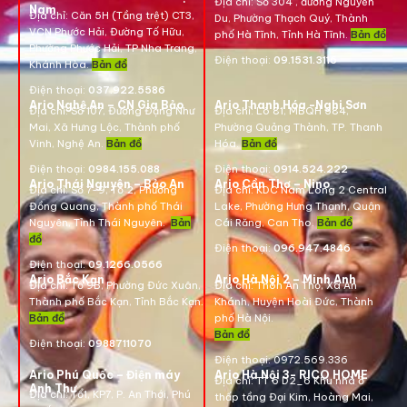
Địa chỉ:
Số 304 , đường Nguyễn
Nam
Địa chỉ:
Căn 5H (Tầng trệt) CT3,
Du, Phường Thạch Quý, Thành
VCN Phước Hải, Đường Tố Hữu,
phố Hà Tĩnh, Tỉnh Hà Tĩnh.
Bản đồ
Phường Phước Hải, TP Nha Trang,
Điện thoại:
09.1531.3116
Khánh Hòa.
Bản đồ
Điện thoại:
037.922.5586
Ario Nghệ An – CN Gia Bảo
Ario Thanh Hóa -Nghi Sơn
Địa chỉ:
Số 107, Đường Đặng Như
Địa chỉ: Lô 81, MBQH 584,
Mai, Xã Hưng Lộc, Thành phố
Phường Quảng Thành, TP. Thanh
Vinh, Nghệ An.
Bản đồ
Hóa
.
Bản đồ
Điện thoại:
0984.155.088
Điện thoại:
0914.524.222
Ario Thái Nguyên – Bảo An
Ario Cần Thơ – Nino
Địa chỉ: Số 7-9, Tổ 2, Phường
Địa chỉ:
KDC Nam Long 2 Central
Đồng Quang, Thành phố Thái
Lake, Phường Hưng Thạnh, Quận
Nguyên, Tỉnh Thái Nguyên.
Bản
Cái Răng, Can Tho.
Bản đồ
đồ
Điện thoại:
096.947.4846
Điện thoại:
09.1266.0566
Ario Bắc Kạn
Ario Hà Nội 2 – Minh Anh
Địa chỉ:
Tổ 9B, Phường Đức Xuân,
Địa chỉ:
Thôn An Thọ, Xã An
Thành phố Bắc Kạn, Tỉnh Bắc Kạn.
Khánh, Huyện Hoài Đức, Thành
Bản đồ
phố Hà Nội.
Bản đồ
Điện thoại:
0988711070
Điện thoại:
0972.569.336
Ario Phú Quốc – Điện máy
Ario Hà Nội 3- RICO HOME
Địa chỉ: TT 6 D2_6 Khu nhà ở
Anh Thư
Địa chỉ:
Tổ1, KP7, P. An Thới, Phú
thấp tầng Đại Kim, Hoàng Mai,