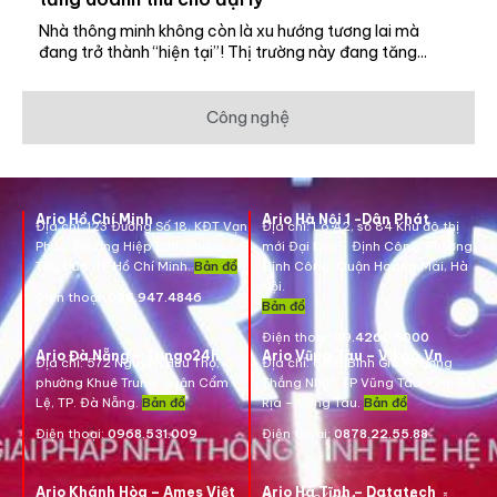
Nhà thông minh không còn là xu hướng tương lai mà
đang trở thành “hiện tại”! Thị trường này đang tăng...
Công nghệ
Ario Hồ Chí Minh
Ario Hà Nội 1 -Dân Phát
Địa chỉ:
123 Đường Số 18, KĐT Vạn
Địa chỉ:
Lô A2, số 84 Khu đô thị
Phúc, Phường Hiệp Bình Phước,
mới Đại Kim – Định Công, Phường
Thủ Đức, TP Hồ Chí Minh.
Bản đồ
Định Công, Quận Hoàng Mai, Hà
Nội.
Điện thoại:
096.947.4846
Bản đồ
Điện thoại:
09.4260.5000
Ario Đà Nẵng – Tango24h
Ario Vũng Tàu – Vikgo.Vn
Địa chỉ: 572 Nguyễn Hữu Thọ,
Địa chỉ:
661B Bình Giã, Phường
phường Khuê Trung, quận Cẩm
Thắng Nhất, TP Vũng Tàu, Tỉnh Bà
Lệ, TP. Đà Nẵng.
Bản đồ
Rịa – Vũng Tàu.
Bản đồ
Điện thoại:
0968.531.009
Điện thoại:
0878.22.55.88
Ario Khánh Hòa – Ames Việt
Ario Hà Tĩnh – Datatech