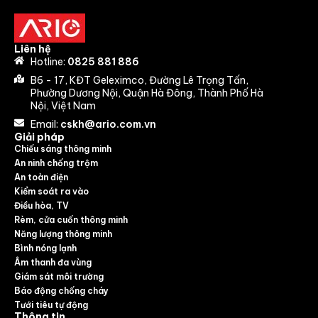
Liên hệ
Hotline:
0825 881 886
B6 - 17, KĐT Geleximco, Đường Lê Trọng Tấn,
Phường Dương Nội, Quận Hà Đông, Thành Phố Hà
Nội, Việt Nam
Email:
cskh@ario.com.vn
Giải pháp
Chiếu sáng thông minh
An ninh chống trộm
An toàn điện
Kiểm soát ra vào
Điều hòa, TV
Rèm, cửa cuốn thông minh
Năng lượng thông minh
Bình nóng lạnh
Âm thanh đa vùng
Giám sát môi trường
Báo động chống cháy
Tưới tiêu tự động
Thông tin