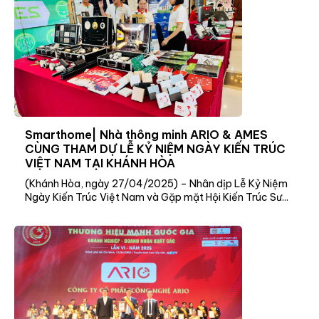
Smarthome| Nhà thông minh ARIO & AMES
CÙNG THAM DỰ LỄ KỶ NIỆM NGÀY KIẾN TRÚC
VIỆT NAM TẠI KHÁNH HÒA
(Khánh Hòa, ngày 27/04/2025) – Nhân dịp Lễ Kỷ Niệm
Ngày Kiến Trúc Việt Nam và Gặp mặt Hội Kiến Trúc Sư...