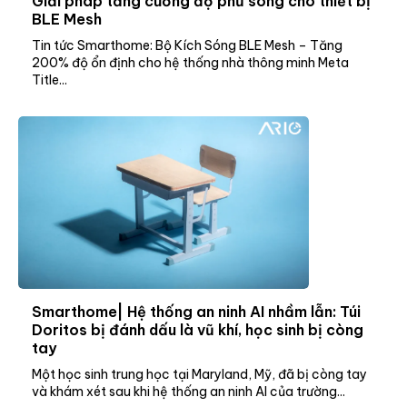
Giải pháp tăng cường độ phủ sóng cho thiết bị
BLE Mesh
Tin tức Smarthome: Bộ Kích Sóng BLE Mesh – Tăng
200% độ ổn định cho hệ thống nhà thông minh Meta
Title...
Smarthome| Hệ thống an ninh AI nhầm lẫn: Túi
Doritos bị đánh dấu là vũ khí, học sinh bị còng
tay
Một học sinh trung học tại Maryland, Mỹ, đã bị còng tay
và khám xét sau khi hệ thống an ninh AI của trường...