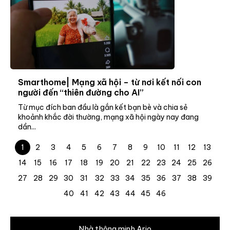
Smarthome| Mạng xã hội – từ nơi kết nối con
người đến “thiên đường cho AI”
Từ mục đích ban đầu là gắn kết bạn bè và chia sẻ
khoảnh khắc đời thường, mạng xã hội ngày nay đang
dần...
1
2
3
4
5
6
7
8
9
10
11
12
13
14
15
16
17
18
19
20
21
22
23
24
25
26
27
28
29
30
31
32
33
34
35
36
37
38
39
40
41
42
43
44
45
46
Nhà thông minh Ario