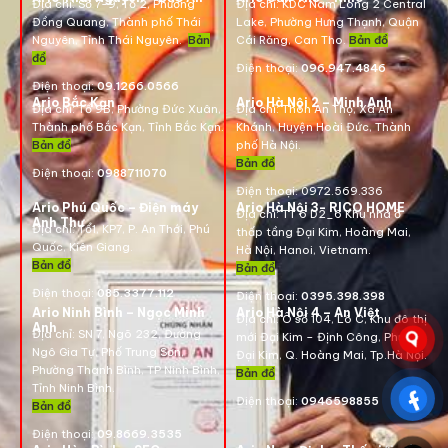
Địa chỉ: Số 7-9, Tổ 2, Phường
Địa chỉ:
KDC Nam Long 2 Central
Đồng Quang, Thành phố Thái
Lake, Phường Hưng Thạnh, Quận
Nguyên, Tỉnh Thái Nguyên.
Bản
Cái Răng, Can Tho.
Bản đồ
đồ
Điện thoại:
096.947.4846
Điện thoại:
09.1266.0566
Ario Bắc Kạn
Ario Hà Nội 2 – Minh Anh
Địa chỉ:
Tổ 9B, Phường Đức Xuân,
Địa chỉ:
Thôn An Thọ, Xã An
Thành phố Bắc Kạn, Tỉnh Bắc Kạn.
Khánh, Huyện Hoài Đức, Thành
Bản đồ
phố Hà Nội.
Bản đồ
Điện thoại:
0988711070
Điện thoại:
0972.569.336
Ario Phú Quốc – Điện máy
Ario Hà Nội 3- RICO HOME
Địa chỉ: TT 6 D2_6 Khu nhà ở
Anh Thư
Địa chỉ:
Tổ1, KP7, P. An Thới, Phú
thấp tầng Đại Kim, Hoàng Mai,
Quốc, Kiên Giang.
Hà Nội, Hanoi, Vietnam
.
Bản đồ
Bản đồ
Điện thoại:
085.3377.112
Điện thoại:
0395.398.398
Ario Ninh Bình – Ngọc Minh
Ario Hà Nội 4 – An Việt
Địa chỉ:
Ô số 104, Lô C, Khu đô thị
Anh
Địa chỉ:
SN 7, Ngõ 232, Đường
mới Đại Kim – Định Công, Phường
Ngô Gia Tự, Phố Trung Sơn,
Đại Kim, Q. Hoàng Mai, Tp.Hà Nội.
Phường Thanh Bình, TP Ninh Bình,
Bản đồ
Tỉnh Ninh Bình.
Điện thoại:
0946598855
Bản đồ
Điện thoại:
09.8669.3535