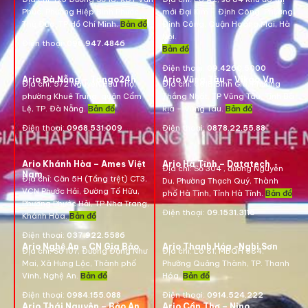
Phúc, Phường Hiệp Bình Phước,
mới Đại Kim – Định Công, Phường
Thủ Đức, TP Hồ Chí Minh.
Bản đồ
Định Công, Quận Hoàng Mai, Hà
Nội.
Điện thoại:
096.947.4846
Bản đồ
Điện thoại:
09.4260.5000
Ario Đà Nẵng – Tango24h
Ario Vũng Tàu – Vikgo.Vn
Địa chỉ: 572 Nguyễn Hữu Thọ,
Địa chỉ:
661B Bình Giã, Phường
phường Khuê Trung, quận Cẩm
Thắng Nhất, TP Vũng Tàu, Tỉnh Bà
Lệ, TP. Đà Nẵng.
Bản đồ
Rịa – Vũng Tàu.
Bản đồ
Điện thoại:
0968.531.009
Điện thoại:
0878.22.55.88
Ario Khánh Hòa – Ames Việt
Ario Hà Tĩnh – Datatech
Địa chỉ:
Số 304 , đường Nguyễn
Nam
Địa chỉ:
Căn 5H (Tầng trệt) CT3,
Du, Phường Thạch Quý, Thành
VCN Phước Hải, Đường Tố Hữu,
phố Hà Tĩnh, Tỉnh Hà Tĩnh.
Bản đồ
Phường Phước Hải, TP Nha Trang,
Điện thoại:
09.1531.3116
Khánh Hòa.
Bản đồ
Điện thoại:
037.922.5586
Ario Nghệ An – CN Gia Bảo
Ario Thanh Hóa -Nghi Sơn
Địa chỉ:
Số 107, Đường Đặng Như
Địa chỉ: Lô 81, MBQH 584,
Mai, Xã Hưng Lộc, Thành phố
Phường Quảng Thành, TP. Thanh
Vinh, Nghệ An.
Bản đồ
Hóa
.
Bản đồ
Điện thoại:
0984.155.088
Điện thoại:
0914.524.222
Ario Thái Nguyên – Bảo An
Ario Cần Thơ – Nino