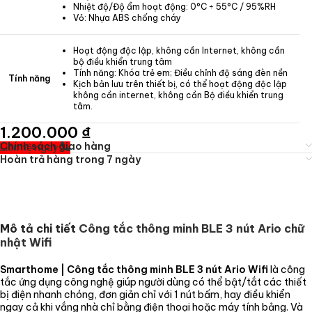
Nhiệt độ/Độ ẩm hoạt động: 0°C ÷ 55°C / 95%RH
Vỏ: Nhựa ABS chống cháy
Hoạt động độc lập, không cần Internet, không cần
bộ điều khiển trung tâm
Tính năng: Khóa trẻ em; Điều chỉnh độ sáng đèn nền
Tính năng
Kịch bản lưu trên thiết bị, có thể hoạt động độc lập
không cần internet, không cần Bộ điều khiển trung
tâm.
1.200.000
₫
Chính sách giao hàng
Liên hệ ngay
Hoàn trả hàng trong 7 ngày
Mô tả chi tiết
Công tắc thông minh BLE 3 nút Ario chữ
nhật Wifi
Smarthome | Công tắc thông minh BLE 3 nút Ario Wifi
là công
tắc ứng dụng công nghệ giúp người dùng có thể bật/tắt các thiết
bị điện nhanh chóng, đơn giản chỉ với 1 nút bấm, hay điều khiển
ngay cả khi vắng nhà chỉ bằng điện thoại hoặc máy tính bảng. Và