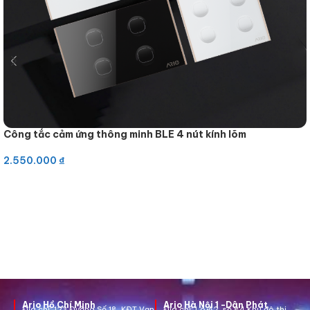
Công tắc cảm ứng thông minh BLE 4 nút kính lõm
2.550.000
₫
Thêm vào giỏ hàng
Ario Hồ Chí Minh
Ario Hà Nội 1 -Dân Phát
Địa chỉ:
123 Đường Số 18, KĐT Vạn
Địa chỉ:
Lô A2, số 84 Khu đô thị