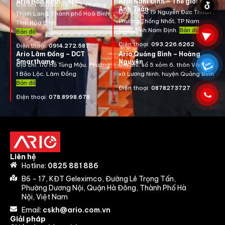
Ario Hòa Bình – SEC
Ario Nam Định – Thế giới số
Địa chỉ:
Số nhà 119, tổ 3, Phường
Anh Tuấn
Địa chỉ:
Số 19 Nguyễn Đức Thuận ,
Thịnh Lang, Thành phố Hoà Bình,
Phường Thống Nhất, TP Nam
Tỉnh Hòa Bình.
Định, Tỉnh Nam Định.
Bản đồ
Bản đồ
Điện thoại:
093.226.6262
Điện thoại:
0914.272.587
Ario Lâm Đồng – DCT
Ario Quảng Bình – Hoàng
Smarthome
Nguyên
Địa chỉ: 170 Hồ Tùng Mậu, Phường
Địa chỉ: số 5 xóm 6, thôn Văn La,
1 Bảo Lộc, Lâm Đồng
xã Lương Ninh, huyện Quảng Bình
Bản đồ
Điện thoại:
0878273727
Điện thoại:
078.8998.678
Liên hệ
Hotline:
0825 881 886
B6 - 17, KĐT Geleximco, Đường Lê Trọng Tấn,
Phường Dương Nội, Quận Hà Đông, Thành Phố Hà
Nội, Việt Nam
Email:
cskh@ario.com.vn
Giải pháp