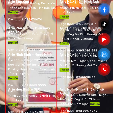
Ario Bắc Kạn
Ario Hà Nội 2 – Minh Anh
Địa chỉ:
Tổ 9B, Phường Đức Xuân,
Địa chỉ:
Thôn An Thọ, Xã An
Thành phố Bắc Kạn, Tỉnh Bắc Kạn.
Khánh, Huyện Hoài Đức, Thành
Bản đồ
phố Hà Nội.
Bản đồ
Điện thoại:
0988711070
Điện thoại:
0972.569.336
Ario Phú Quốc – Điện máy
Ario Hà Nội 3- RICO HOME
Địa chỉ: TT 6 D2_6 Khu nhà ở
Anh Thư
Địa chỉ:
Tổ1, KP7, P. An Thới, Phú
thấp tầng Đại Kim, Hoàng Mai,
Quốc, Kiên Giang.
Hà Nội, Hanoi, Vietnam
.
Bản đồ
Bản đồ
Điện thoại:
085.3377.112
Điện thoại:
0395.398.398
Ario Ninh Bình – Ngọc Minh
Ario Hà Nội 4 – An Việt
Địa chỉ:
Ô số 104, Lô C, Khu đô thị
Anh
Địa chỉ:
SN 7, Ngõ 232, Đường
mới Đại Kim – Định Công, Phường
Ngô Gia Tự, Phố Trung Sơn,
Đại Kim, Q. Hoàng Mai, Tp.Hà Nội.
Phường Thanh Bình, TP Ninh Bình,
Bản đồ
Tỉnh Ninh Bình.
Điện thoại:
0946598855
Bản đồ
Điện thoại:
09.8669.3535
Ario Hòa Bình – SEC
Ario Nam Định – Thế giới số
Địa chỉ:
Số nhà 119, tổ 3, Phường
Anh Tuấn
Địa chỉ:
Số 19 Nguyễn Đức Thuận ,
Thịnh Lang, Thành phố Hoà Bình,
Phường Thống Nhất, TP Nam
Tỉnh Hòa Bình.
Định, Tỉnh Nam Định.
Bản đồ
Bản đồ
Điện thoại:
093.226.6262
Điện thoại:
0914.272.587