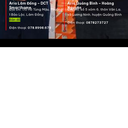
Ario Lâm Đồng – DCT
Ario Quảng Bình – Hoàng
Smarthome
Nguyên
Địa chỉ: 170 Hồ Tùng Mậu, Phường
Địa chỉ: số 5 xóm 6, thôn Văn La,
1 Bảo Lộc, Lâm Đồng
xã Lương Ninh, huyện Quảng Bình
Bản đồ
Điện thoại:
0878273727
Điện thoại:
078.8998.678
Liên hệ
Hotline:
0825 881 886
B6 - 17, KĐT Geleximco, Đường Lê Trọng Tấn,
Phường Dương Nội, Quận Hà Đông, Thành Phố Hà
Nội, Việt Nam
Email:
cskh@ario.com.vn
Giải pháp
Chiếu sáng thông minh
An ninh chống trộm
An toàn điện
Kiểm soát ra vào
Điều hòa, TV