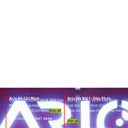
Ario Hồ Chí Minh
Ario Hà Nội 1 -Dân Phát
Địa chỉ:
123 Đường Số 18, KĐT Vạn
Địa chỉ:
Lô A2, số 84 Khu đô thị
Phúc, Phường Hiệp Bình Phước,
mới Đại Kim – Định Công, Phường
Thủ Đức, TP Hồ Chí Minh.
Bản đồ
Định Công, Quận Hoàng Mai, Hà
Nội.
Điện thoại:
096.947.4846
Bản đồ