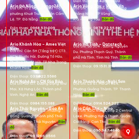
Điện thoại:
09.4260.5000
Ario Đà Nẵng – Tango24h
Ario Vũng Tàu – Vikgo.Vn
Địa chỉ: 572 Nguyễn Hữu Thọ,
Địa chỉ:
661B Bình Giã, Phường
phường Khuê Trung, quận Cẩm
Thắng Nhất, TP Vũng Tàu, Tỉnh Bà
Lệ, TP. Đà Nẵng.
Bản đồ
Rịa – Vũng Tàu.
Bản đồ
Điện thoại:
0968.531.009
Điện thoại:
0878.22.55.88
Ario Khánh Hòa – Ames Việt
Ario Hà Tĩnh – Datatech
Địa chỉ:
Số 304 , đường Nguyễn
Nam
Địa chỉ:
Căn 5H (Tầng trệt) CT3,
Du, Phường Thạch Quý, Thành
VCN Phước Hải, Đường Tố Hữu,
phố Hà Tĩnh, Tỉnh Hà Tĩnh.
Bản đồ
Phường Phước Hải, TP Nha Trang,
Điện thoại:
09.1531.3116
Khánh Hòa.
Bản đồ
Điện thoại:
037.922.5586
Ario Nghệ An – CN Gia Bảo
Ario Thanh Hóa -Nghi Sơn
Địa chỉ:
Số 107, Đường Đặng Như
Địa chỉ: Lô 81, MBQH 584,
Mai, Xã Hưng Lộc, Thành phố
Phường Quảng Thành, TP. Thanh
Vinh, Nghệ An.
Bản đồ
Hóa
.
Bản đồ
Điện thoại:
0984.155.088
Điện thoại:
0914.524.222
Ario Thái Nguyên – Bảo An
Ario Cần Thơ – Nino
Địa chỉ: Số 7-9, Tổ 2, Phường
Địa chỉ:
KDC Nam Long 2 Central
Đồng Quang, Thành phố Thái
Lake, Phường Hưng Thạnh, Quận
Nguyên, Tỉnh Thái Nguyên.
Bản
Cái Răng, Can Tho.
Bản đồ
đồ
Điện thoại:
096.947.4846
Điện thoại:
09.1266.0566